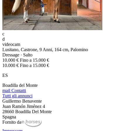
c
d
videocam
Lusitano, Castrone, 9 Anni, 164 cm, Palomino
Dressage · Salto
10.000 € Fino a 15.000 €
10.000 € Fino a 15.000 €
ES
Boadilla del Monte
mail
Contatti
Tutti gli annunci
Guillermo Benavente
Juan Ramón Jiménez 4
28660 Boadilla Del Monte
Spagna
Fornito da
Impressum