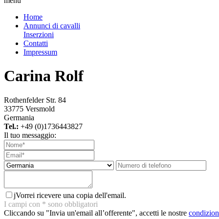
menu
Home
Annunci di cavalli
Inserzioni
Contatti
Impressum
Carina Rolf
Rothenfelder Str. 84
33775 Versmold
Germania
Tel.:
+49 (0)1736443827
Il tuo messaggio:
j
Vorrei ricevere una copia dell'email.
I campi con
*
sono obbligatori
Cliccando su "Invia un'email all’offerente", accetti le nostre
condizioni