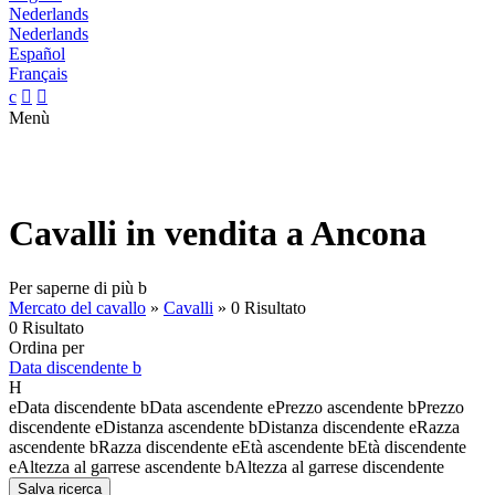
Nederlands
Nederlands
Español
Français
c


Menù
Cavalli in vendita a Ancona
Per saperne di più
b
Mercato del cavallo
»
Cavalli
»
0 Risultato
0 Risultato
Ordina per
Data discendente
b
H
e
Data discendente
b
Data ascendente
e
Prezzo ascendente
b
Prezzo
discendente
e
Distanza ascendente
b
Distanza discendente
e
Razza
ascendente
b
Razza discendente
e
Età ascendente
b
Età discendente
e
Altezza al garrese ascendente
b
Altezza al garrese discendente
Salva ricerca