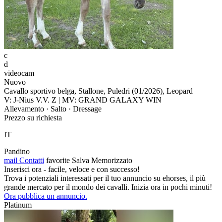
c
d
videocam
Nuovo
Cavallo sportivo belga, Stallone, Puledri (01/2026), Leopard
V: J-Nius V.V. Z | MV: GRAND GALAXY WIN
Allevamento · Salto · Dressage
Prezzo su richiesta
IT
Pandino
mail
Contatti
favorite
Salva
Memorizzato
Inserisci ora - facile, veloce e con successo!
Trova i potenziali interessati per il tuo annuncio su ehorses, il più
grande mercato per il mondo dei cavalli. Inizia ora in pochi minuti!
Ora pubblica un annuncio.
Platinum