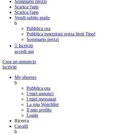
Sommario prezzi
Scarica l'app
Scarica l'app
Vendi subito gratis
b
Pubblica ora
Pubblica inserzioni senza limit
Tipp!
Sommario prezzi

Iscriviti
accedi qui
Crea un annuncio
Iscriviti
My ehorses
b
Pubblica ora
I miei annunci
I miei messaggi
La mia Watchlist
Il mio profilo
Login
Ricerca
Cavalli
b