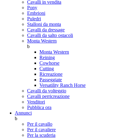
Cavalli in vendita
Pony
Embrioni
Puledri
Stalloni da monta
Cavalli da dressage
Cavalli da salto ostacoli
Monta Western
b
Monta Western
Reining
Cowhorse
Cutting
Ricreazione
Passeggiate
Versatility Ranch Horse
Cavalli da volteggio
Cavalli perricreazione
Venditori
Pubblica ora
Annunci
b
Per il cavallo
Per il cavaliere
Per la scuderia