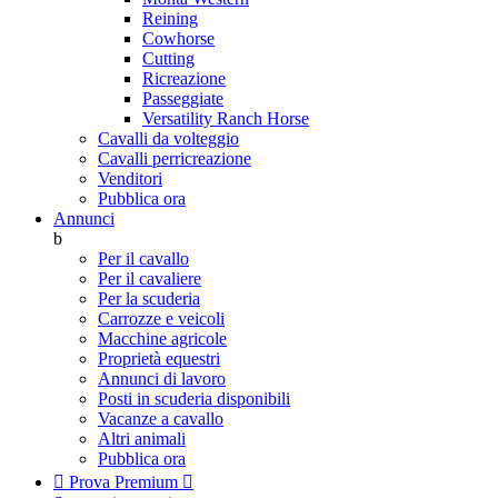
Reining
Cowhorse
Cutting
Ricreazione
Passeggiate
Versatility Ranch Horse
Cavalli da volteggio
Cavalli perricreazione
Venditori
Pubblica ora
Annunci
b
Per il cavallo
Per il cavaliere
Per la scuderia
Carrozze e veicoli
Macchine agricole
Proprietà equestri
Annunci di lavoro
Posti in scuderia disponibili
Vacanze a cavallo
Altri animali
Pubblica ora

Prova Premium
