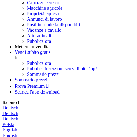
Carrozze e veicoli
Macchine agricole
Proprietà equestri
Annunci di lavoro
Posti in scuderia disponibili
Vacanze a cavallo
Altri animali
Pubblica ora
Mettere in vendita
Vendi subito gratis
b
Pubblica ora
Pubblica inserzioni senza limit
Tipp!
Sommario prezzi
Sommario prezzi
Prova Premium

Scarica l'app
download
Italiano
b
Deutsch
Deutsch
Deutsch
Polski
English
English