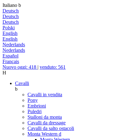
Italiano
b
Deutsch
Deutsch
Deutsch
Polski
English
English
Nederlands
Nederlands
Español
Français
Nuovo oggi: 418
|
venduto: 561
H
Cavalli
b
Cavalli in vendita
Pony
Embrioni
Puledri
Stalloni da monta
Cavalli da dressage
Cavalli da salto ostacoli
Monta Western
d
Monta Western