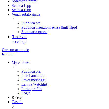
Sommario prezzi
Scarica l'app
Scarica l'app
Vendi subito gratis
b
Pubblica ora
Pubblica inserzioni senza limit
Tipp!
Sommario prezzi

Iscriviti
accedi qui
Crea un annuncio
Iscriviti
My ehorses
b
Pubblica ora
I miei annunci
I miei messaggi
La mia Watchlist
Il mio profilo
Login
Ricerca
Cavalli
b