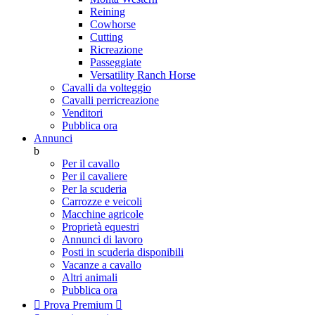
Reining
Cowhorse
Cutting
Ricreazione
Passeggiate
Versatility Ranch Horse
Cavalli da volteggio
Cavalli perricreazione
Venditori
Pubblica ora
Annunci
b
Per il cavallo
Per il cavaliere
Per la scuderia
Carrozze e veicoli
Macchine agricole
Proprietà equestri
Annunci di lavoro
Posti in scuderia disponibili
Vacanze a cavallo
Altri animali
Pubblica ora

Prova Premium
