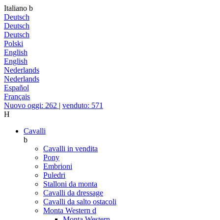
Italiano
b
Deutsch
Deutsch
Deutsch
Polski
English
English
Nederlands
Nederlands
Español
Français
Nuovo oggi: 262
|
venduto: 571
H
Cavalli
b
Cavalli in vendita
Pony
Embrioni
Puledri
Stalloni da monta
Cavalli da dressage
Cavalli da salto ostacoli
Monta Western
d
Monta Western