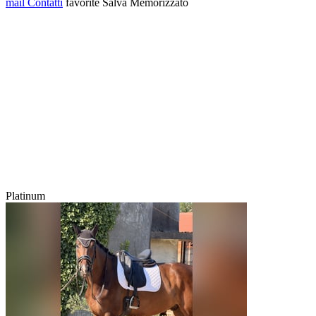
mail
Contatti
favorite
Salva
Memorizzato
Platinum