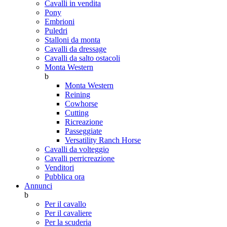
Cavalli in vendita
Pony
Embrioni
Puledri
Stalloni da monta
Cavalli da dressage
Cavalli da salto ostacoli
Monta Western
b
Monta Western
Reining
Cowhorse
Cutting
Ricreazione
Passeggiate
Versatility Ranch Horse
Cavalli da volteggio
Cavalli perricreazione
Venditori
Pubblica ora
Annunci
b
Per il cavallo
Per il cavaliere
Per la scuderia