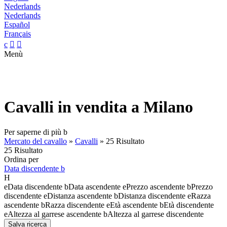
Nederlands
Nederlands
Español
Français
c


Menù
Cavalli in vendita a Milano
Per saperne di più
b
Mercato del cavallo
»
Cavalli
»
25 Risultato
25 Risultato
Ordina per
Data discendente
b
H
e
Data discendente
b
Data ascendente
e
Prezzo ascendente
b
Prezzo
discendente
e
Distanza ascendente
b
Distanza discendente
e
Razza
ascendente
b
Razza discendente
e
Età ascendente
b
Età discendente
e
Altezza al garrese ascendente
b
Altezza al garrese discendente
Salva ricerca