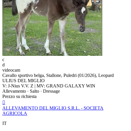
c
d
videocam
Cavallo sportivo belga, Stallone, Puledri (01/2026), Leopard
ULIUS DEL MIGLIO
V: J-Nius V.V. Z | MV: GRAND GALAXY WIN
Allevamento · Salto · Dressage
Prezzo su richiesta

ALLEVAMENTO DEL MIGLIO S.R.L. - SOCIETA
AGRICOLA
IT