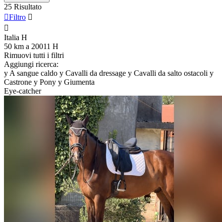
25 Risultato

Filtro


Italia
H
50 km a 20011
H
Rimuovi tutti i filtri
Aggiungi ricerca:
y
A sangue caldo
y
Cavalli da dressage
y
Cavalli da salto ostacoli
y
Castrone
y
Pony
y
Giumenta
Eye-catcher