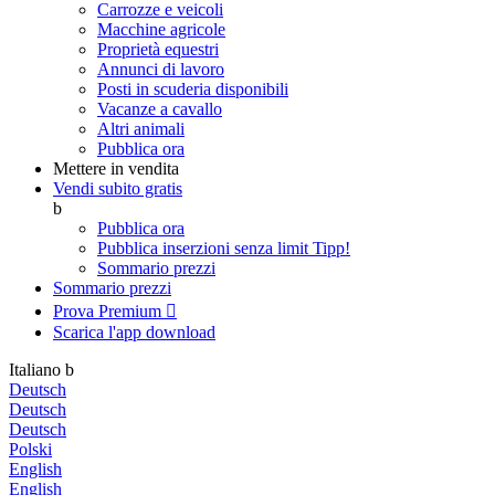
Carrozze e veicoli
Macchine agricole
Proprietà equestri
Annunci di lavoro
Posti in scuderia disponibili
Vacanze a cavallo
Altri animali
Pubblica ora
Mettere in vendita
Vendi subito gratis
b
Pubblica ora
Pubblica inserzioni senza limit
Tipp!
Sommario prezzi
Sommario prezzi
Prova Premium

Scarica l'app
download
Italiano
b
Deutsch
Deutsch
Deutsch
Polski
English
English