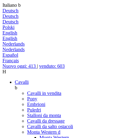
Italiano
b
Deutsch
Deutsch
Deutsch
Polski
English
English
Nederlands
Nederlands
Español
Français
Nuovo oggi: 413
|
venduto: 603
H
Cavalli
b
Cavalli in vendita
Pony
Embrioni
Puledri
Stalloni da monta
Cavalli da dressage
Cavalli da salto ostacoli
Monta Western
d
Monta Western