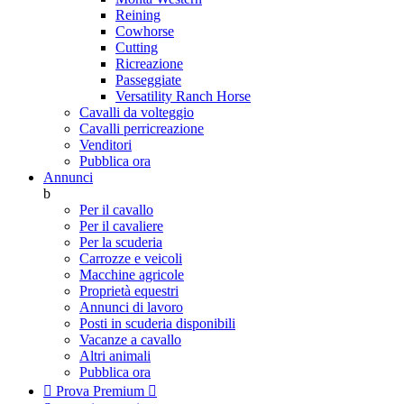
Reining
Cowhorse
Cutting
Ricreazione
Passeggiate
Versatility Ranch Horse
Cavalli da volteggio
Cavalli perricreazione
Venditori
Pubblica ora
Annunci
b
Per il cavallo
Per il cavaliere
Per la scuderia
Carrozze e veicoli
Macchine agricole
Proprietà equestri
Annunci di lavoro
Posti in scuderia disponibili
Vacanze a cavallo
Altri animali
Pubblica ora

Prova Premium
