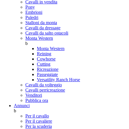
Cavalli in vendita
Pony
Embrioni
Puledri
Stalloni da monta
Cavalli da dressage
Cavalli da salto ostacoli
Monta Western
b
Monta Western
Reining
Cowhorse
Cutting
Ricreazione
Passeggiate
Versatility Ranch Horse
Cavalli da volteggio
Cavalli perricreazione
Venditori
Pubblica ora
Annunci
b
Per il cavallo
Per il cavaliere
Per la scuderia