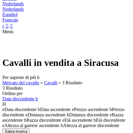
Nederlands
Nederlands
Español
Français
c


Menù
Cavalli in vendita a Siracusa
Per saperne di più
b
Mercato del cavallo
»
Cavalli
»
3 Risultato
3 Risultato
Ordina per
Data discendente
b
H
e
Data discendente
b
Data ascendente
e
Prezzo ascendente
b
Prezzo
discendente
e
Distanza ascendente
b
Distanza discendente
e
Razza
ascendente
b
Razza discendente
e
Età ascendente
b
Età discendente
e
Altezza al garrese ascendente
b
Altezza al garrese discendente
Salva ricerca