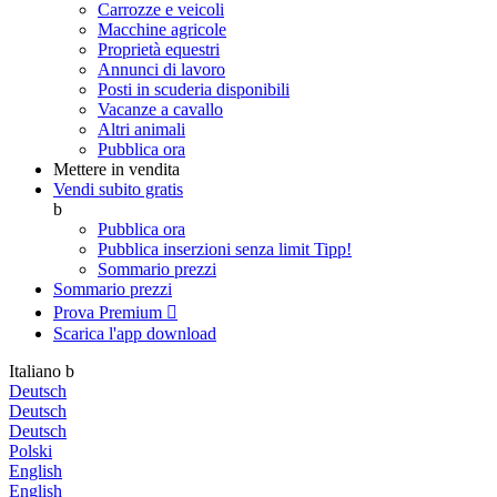
Carrozze e veicoli
Macchine agricole
Proprietà equestri
Annunci di lavoro
Posti in scuderia disponibili
Vacanze a cavallo
Altri animali
Pubblica ora
Mettere in vendita
Vendi subito gratis
b
Pubblica ora
Pubblica inserzioni senza limit
Tipp!
Sommario prezzi
Sommario prezzi
Prova Premium

Scarica l'app
download
Italiano
b
Deutsch
Deutsch
Deutsch
Polski
English
English