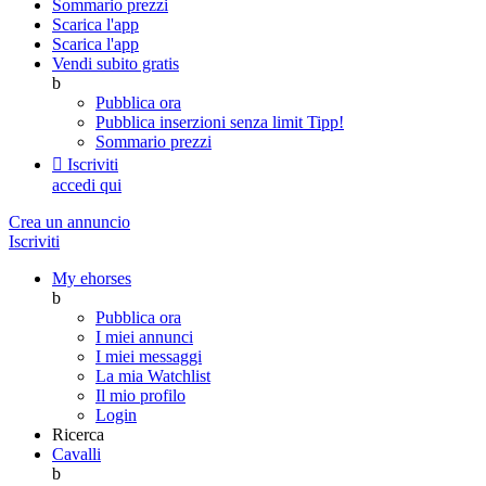
Sommario prezzi
Scarica l'app
Scarica l'app
Vendi subito gratis
b
Pubblica ora
Pubblica inserzioni senza limit
Tipp!
Sommario prezzi

Iscriviti
accedi qui
Crea un annuncio
Iscriviti
My ehorses
b
Pubblica ora
I miei annunci
I miei messaggi
La mia Watchlist
Il mio profilo
Login
Ricerca
Cavalli
b