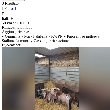
3 Risultato

Filtro


Italia
H
50 km a 96100
H
Rimuovi tutti i filtri
Aggiungi ricerca:
y
Giumenta
y
Pony Falabella
y
KWPN
y
Purosangue inglese
y
Stallone da monta
y
Cavalli per ricreazione
Eye-catcher