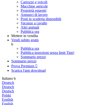
Carrozze e veicoli
Macchine agricole
Proprietà equestri
Annunci di lavoro
Posti in scuderia disponibili
Vacanze a cavallo
Altri animali
Pubblica ora
Mettere in vendita
Vendi subito gratis
b
Pubblica ora
Pubblica inserzioni senza limit
Tipp!
Sommario prezzi
Sommario prezzi
Prova Premium

Scarica l'app
download
Italiano
b
Deutsch
Deutsch
Deutsch
Polski
English
English