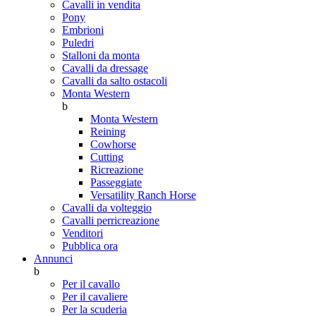
Cavalli in vendita
Pony
Embrioni
Puledri
Stalloni da monta
Cavalli da dressage
Cavalli da salto ostacoli
Monta Western
b
Monta Western
Reining
Cowhorse
Cutting
Ricreazione
Passeggiate
Versatility Ranch Horse
Cavalli da volteggio
Cavalli perricreazione
Venditori
Pubblica ora
Annunci
b
Per il cavallo
Per il cavaliere
Per la scuderia