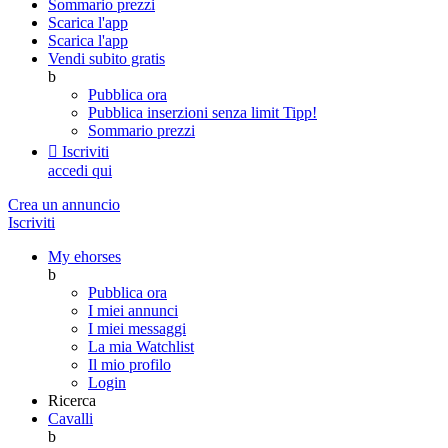
Sommario prezzi
Scarica l'app
Scarica l'app
Vendi subito gratis
b
Pubblica ora
Pubblica inserzioni senza limit
Tipp!
Sommario prezzi

Iscriviti
accedi qui
Crea un annuncio
Iscriviti
My ehorses
b
Pubblica ora
I miei annunci
I miei messaggi
La mia Watchlist
Il mio profilo
Login
Ricerca
Cavalli
b