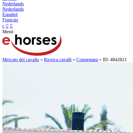
Nederlands
Nederlands
Español
Français
c


Menù
Mercato del cavallo
»
Ricerca cavalli
»
Connemara
» ID: 4842821