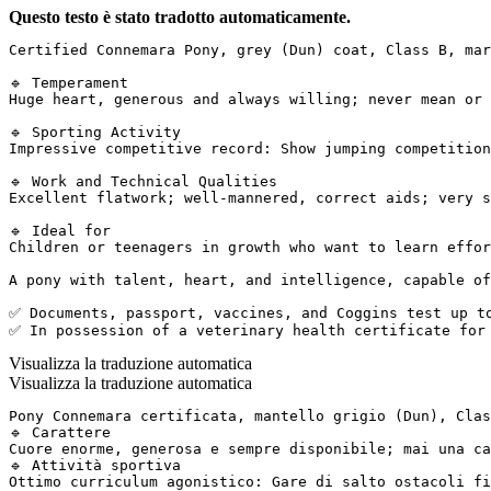
Questo testo è stato tradotto automaticamente.
Certified Connemara Pony, grey (Dun) coat, Class B, mar
🔹 Temperament  

Huge heart, generous and always willing; never mean or 
🔹 Sporting Activity  

Impressive competitive record: Show jumping competition
🔹 Work and Technical Qualities  

Excellent flatwork; well-mannered, correct aids; very s
🔹 Ideal for  

Children or teenagers in growth who want to learn effor
A pony with talent, heart, and intelligence, capable of
✅ Documents, passport, vaccines, and Coggins test up to
✅ In possession of a veterinary health certificate for
Visualizza la traduzione automatica
Visualizza la traduzione automatica
Pony Connemara certificata, mantello grigio (Dun), Clas
🔹 Carattere

Cuore enorme, generosa e sempre disponibile; mai una ca
🔹 Attività sportiva 

Ottimo curriculum agonistico: Gare di salto ostacoli fi