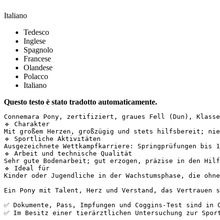
Italiano
Tedesco
Inglese
Spagnolo
Francese
Olandese
Polacco
Italiano
Questo testo è stato tradotto automaticamente.
Connemara Pony, zertifiziert, graues Fell (Dun), Klasse
🔹 Charakter  

Mit großem Herzen, großzügig und stets hilfsbereit; nie
🔹 Sportliche Aktivitäten  

Ausgezeichnete Wettkampfkarriere: Springprüfungen bis 1
🔹 Arbeit und technische Qualität  

Sehr gute Bodenarbeit; gut erzogen, präzise in den Hilf
🔹 Ideal für  

Kinder oder Jugendliche in der Wachstumsphase, die ohne
Ein Pony mit Talent, Herz und Verstand, das Vertrauen s
✅ Dokumente, Pass, Impfungen und Coggins-Test sind in Or
✅ Im Besitz einer tierärztlichen Untersuchung zur Spor