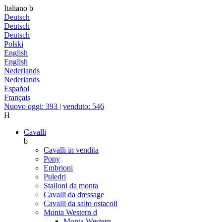
Italiano
b
Deutsch
Deutsch
Deutsch
Polski
English
English
Nederlands
Nederlands
Español
Français
Nuovo oggi: 393
|
venduto: 546
H
Cavalli
b
Cavalli in vendita
Pony
Embrioni
Puledri
Stalloni da monta
Cavalli da dressage
Cavalli da salto ostacoli
Monta Western
d
Monta Western