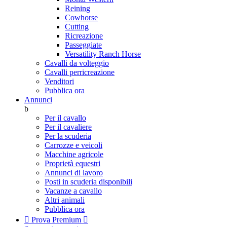
Reining
Cowhorse
Cutting
Ricreazione
Passeggiate
Versatility Ranch Horse
Cavalli da volteggio
Cavalli perricreazione
Venditori
Pubblica ora
Annunci
b
Per il cavallo
Per il cavaliere
Per la scuderia
Carrozze e veicoli
Macchine agricole
Proprietà equestri
Annunci di lavoro
Posti in scuderia disponibili
Vacanze a cavallo
Altri animali
Pubblica ora

Prova Premium
