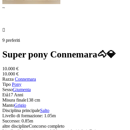
~

9 preferiti
Super pony Connemara🐴💎
10.000 €
10.000 €
Razza
Connemara
Tipo
Pony
Sesso
Giumenta
Età
17 Anni
Misura finale
138 cm
Manto
Grigio
Disciplina principale
Salto
Livello di formazione: 1.05m
Successo: 0.85m
altre discipline
Concorso completo