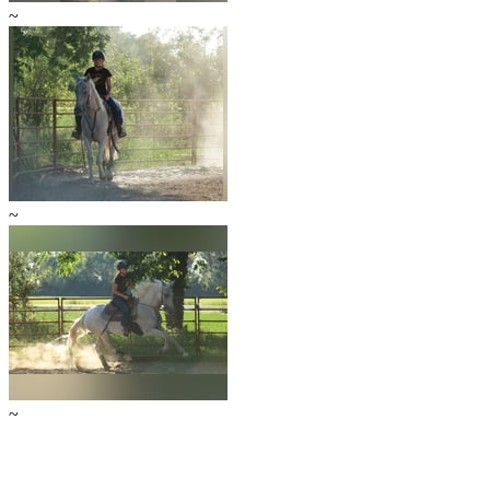
~
~
~