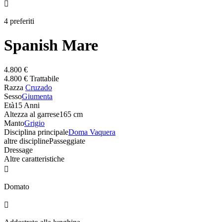

4 preferiti
Spanish Mare
4.800 €
4.800 € Trattabile
Razza
Cruzado
Sesso
Giumenta
Età
15 Anni
Altezza al garrese
165 cm
Manto
Grigio
Disciplina principale
Doma Vaquera
altre discipline
Passeggiate
Dressage
Altre caratteristiche

Domato
