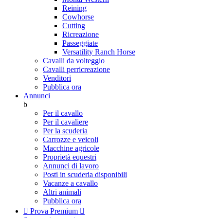
Reining
Cowhorse
Cutting
Ricreazione
Passeggiate
Versatility Ranch Horse
Cavalli da volteggio
Cavalli perricreazione
Venditori
Pubblica ora
Annunci
b
Per il cavallo
Per il cavaliere
Per la scuderia
Carrozze e veicoli
Macchine agricole
Proprietà equestri
Annunci di lavoro
Posti in scuderia disponibili
Vacanze a cavallo
Altri animali
Pubblica ora

Prova Premium
