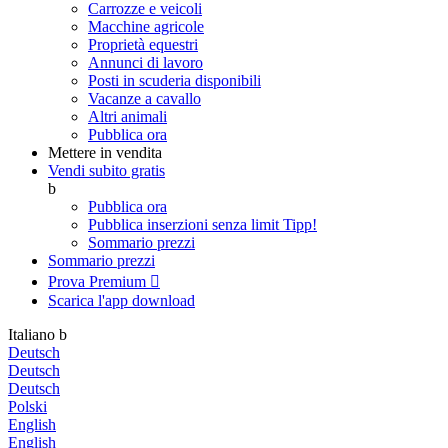
Carrozze e veicoli
Macchine agricole
Proprietà equestri
Annunci di lavoro
Posti in scuderia disponibili
Vacanze a cavallo
Altri animali
Pubblica ora
Mettere in vendita
Vendi subito gratis
b
Pubblica ora
Pubblica inserzioni senza limit
Tipp!
Sommario prezzi
Sommario prezzi
Prova Premium

Scarica l'app
download
Italiano
b
Deutsch
Deutsch
Deutsch
Polski
English
English