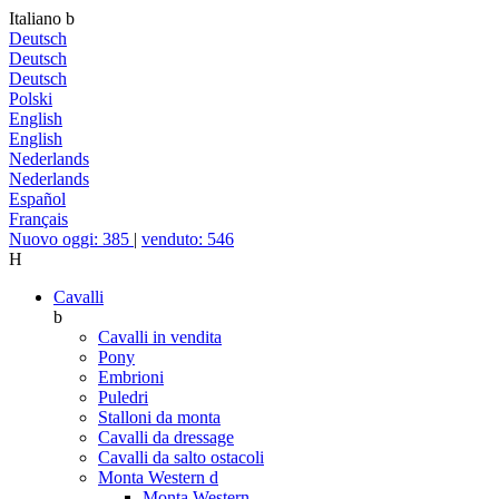
Italiano
b
Deutsch
Deutsch
Deutsch
Polski
English
English
Nederlands
Nederlands
Español
Français
Nuovo oggi: 385
|
venduto: 546
H
Cavalli
b
Cavalli in vendita
Pony
Embrioni
Puledri
Stalloni da monta
Cavalli da dressage
Cavalli da salto ostacoli
Monta Western
d
Monta Western