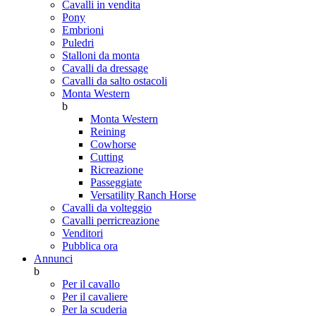
Cavalli in vendita
Pony
Embrioni
Puledri
Stalloni da monta
Cavalli da dressage
Cavalli da salto ostacoli
Monta Western
b
Monta Western
Reining
Cowhorse
Cutting
Ricreazione
Passeggiate
Versatility Ranch Horse
Cavalli da volteggio
Cavalli perricreazione
Venditori
Pubblica ora
Annunci
b
Per il cavallo
Per il cavaliere
Per la scuderia