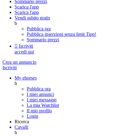
Sommario prezzi
Scarica l'app
Scarica l'app
Vendi subito gratis
b
Pubblica ora
Pubblica inserzioni senza limit
Tipp!
Sommario prezzi

Iscriviti
accedi qui
Crea un annuncio
Iscriviti
My ehorses
b
Pubblica ora
I miei annunci
I miei messaggi
La mia Watchlist
Il mio profilo
Login
Ricerca
Cavalli
b