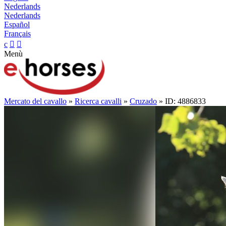
Nederlands
Nederlands
Español
Français
c


Menù
Mercato del cavallo
»
Ricerca cavalli
»
Cruzado
» ID: 4886833