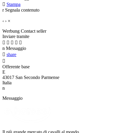

Stampa
r
Segnala contenuto
‹
›
×
Werbung
Contact seller
Inviare tramite





n
Messaggio

share

Offerente base
E
43017 San Secondo Parmense
Italia
n
Messaggio
Il più grande mercato di cavalli al mondo