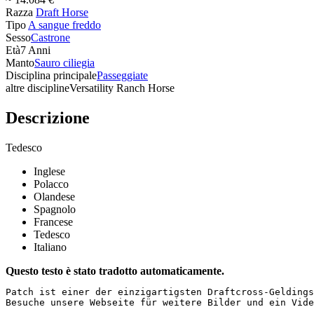
Razza
Draft Horse
Tipo
A sangue freddo
Sesso
Castrone
Età
7 Anni
Manto
Sauro ciliegia
Disciplina principale
Passeggiate
altre discipline
Versatility Ranch Horse
Descrizione
Tedesco
Inglese
Polacco
Olandese
Spagnolo
Francese
Tedesco
Italiano
Questo testo è stato tradotto automaticamente.
Patch ist einer der einzigartigsten Draftcross-Geldings
Besuche unsere Webseite für weitere Bilder und ein Vide