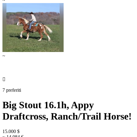
~
~

7 preferiti
Big Stout 16.1h, Appy
Draftcross, Ranch/Trail Horse!
15.000 $
~ 14.084 €