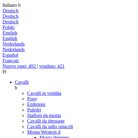
Italiano
b
Deutsch
Deutsch
Deutsch
Polski
English
English
Nederlands
Nederlands
Español
Français
Nuovo oggi: 492
|
venduto: 421
H
Cavalli
b
Cavalli in vendita
Pony
Embrioni
Puledri
Stalloni da monta
Cavalli da dressage
Cavalli da salto ostacoli
Monta Western
d
Monta Western