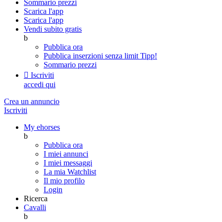
Sommario prezzi
Scarica l'app
Scarica l'app
Vendi subito gratis
b
Pubblica ora
Pubblica inserzioni senza limit
Tipp!
Sommario prezzi

Iscriviti
accedi qui
Crea un annuncio
Iscriviti
My ehorses
b
Pubblica ora
I miei annunci
I miei messaggi
La mia Watchlist
Il mio profilo
Login
Ricerca
Cavalli
b