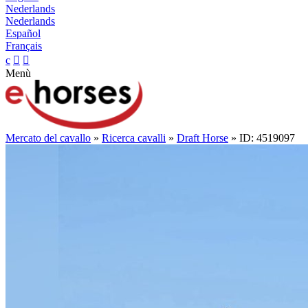
Nederlands
Nederlands
Español
Français
c


Menù
Mercato del cavallo
»
Ricerca cavalli
»
Draft Horse
» ID: 4519097