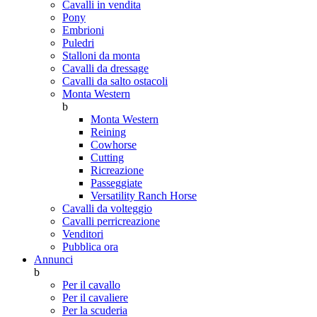
Cavalli in vendita
Pony
Embrioni
Puledri
Stalloni da monta
Cavalli da dressage
Cavalli da salto ostacoli
Monta Western
b
Monta Western
Reining
Cowhorse
Cutting
Ricreazione
Passeggiate
Versatility Ranch Horse
Cavalli da volteggio
Cavalli perricreazione
Venditori
Pubblica ora
Annunci
b
Per il cavallo
Per il cavaliere
Per la scuderia