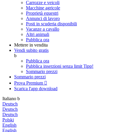
Carrozze e veicoli
Macchine agricole
Proprietà equestri
Annunci di lavoro
Posti in scuderia disponibili
Vacanze a cavallo
Altri animali
Pubblica ora
Mettere in vendita
Vendi subito gratis
b
Pubblica ora
Pubblica inserzioni senza limit
Tipp!
Sommario prezzi
Sommario prezzi
Prova Premium

Scarica l'app
download
Italiano
b
Deutsch
Deutsch
Deutsch
Polski
English
English