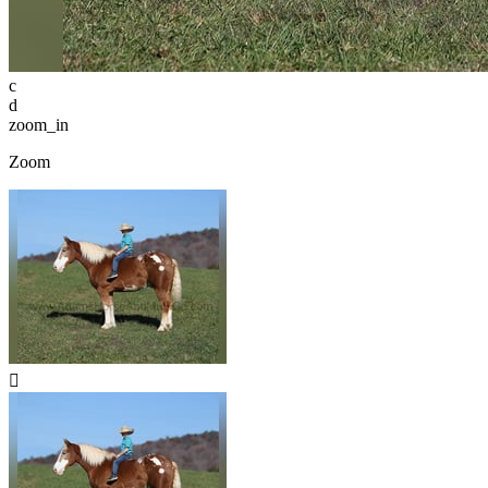
c
d
zoom_in
Zoom
