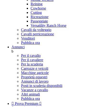
Reining
Cowhorse
Cutting
Ricreazione
Passeggiate
Versatility Ranch Horse
Cavalli da volteggio
Cavalli perricreazione
Venditori
Pubblica ora
Annunci
b
Per il cavallo
Per il cavaliere
Per la scuderia
Carrozze e veicoli
Macchine agricole
Proprietà equestri
Annunci di lavoro
Posti in scuderia disponibili
Vacanze a cavallo
Altri animali
Pubblica ora

Prova Premium
