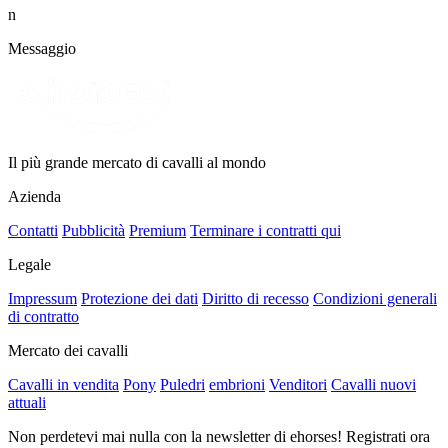
n
Messaggio
Il più grande mercato di cavalli al mondo
Azienda
Contatti
Pubblicità
Premium
Terminare i contratti qui
Legale
Impressum
Protezione dei dati
Diritto di recesso
Condizioni generali
di contratto
Mercato dei cavalli
Cavalli in vendita
Pony
Puledri
embrioni
Venditori
Cavalli nuovi
attuali
Non perdetevi mai nulla con la newsletter di ehorses! Registrati ora