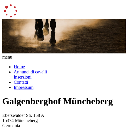
menu
Home
Annunci di cavalli
Inserzioni
Contatti
Impressum
Galgenberghof Müncheberg
Eberswalder Str. 158 A
15374 Müncheberg
Germania