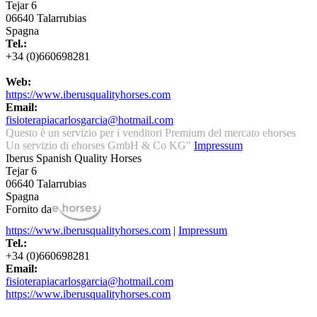
Tejar 6
06640 Talarrubias
Spagna
Tel.:
+34 (0)660698281
Web:
https://www.iberusqualityhorses.com
Email:
fisioterapiacarlosgarcia@hotmail.com
Questo è un servizio per i venditori Premium del mercato ehorses
Un servizio di ehorses GmbH & Co KG"
Impressum
Iberus Spanish Quality Horses
Tejar 6
06640 Talarrubias
Spagna
Fornito da
https://www.iberusqualityhorses.com
|
Impressum
Tel.:
+34 (0)660698281
Email:
fisioterapiacarlosgarcia@hotmail.com
https://www.iberusqualityhorses.com