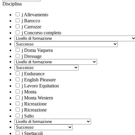
Disciplina
j
Allevamento
j
Barocco
j
Carrozze
j
Concorso completo
j
Doma Vaquera
j
Dressage
j
Endurance
j
English Pleasure
j
Lavoro Equitation
j
Monta
j
Monta Western
j
Ricreazione
j
Ricreazione
j
Salto
j
Spettacoli