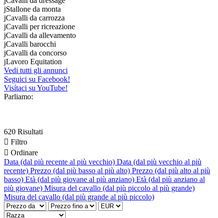
j
Cavalli da dressage
j
Stallone da monta
j
Cavalli da carrozza
j
Cavalli per ricreazione
j
Cavalli da allevamento
j
Cavalli barocchi
j
Cavalli da concorso
j
Lavoro Equitation
Vedi tutti gli annunci
Seguici su Facebook!
Visítaci su YouTube!
Parliamo:
620 Risultati

Filtro

Ordinare
Data (dal più recente al più vecchio)
Data (dal più vecchio al più
recente)
Prezzo (dal più basso al più alto)
Prezzo (dal più alto al più
basso)
Età (dal più giovane al più anziano)
Età (dal più anziano al
più giovane)
Misura del cavallo (dal più piccolo al più grande)
Misura del cavallo (dal più grande al più piccolo)