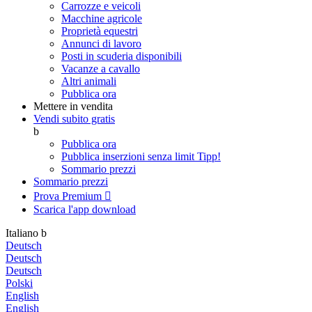
Carrozze e veicoli
Macchine agricole
Proprietà equestri
Annunci di lavoro
Posti in scuderia disponibili
Vacanze a cavallo
Altri animali
Pubblica ora
Mettere in vendita
Vendi subito gratis
b
Pubblica ora
Pubblica inserzioni senza limit
Tipp!
Sommario prezzi
Sommario prezzi
Prova Premium

Scarica l'app
download
Italiano
b
Deutsch
Deutsch
Deutsch
Polski
English
English