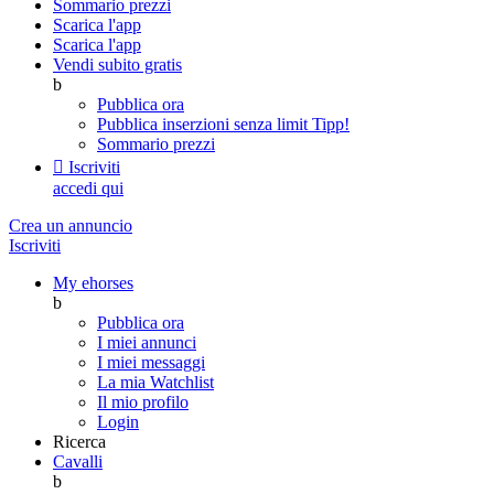
Sommario prezzi
Scarica l'app
Scarica l'app
Vendi subito gratis
b
Pubblica ora
Pubblica inserzioni senza limit
Tipp!
Sommario prezzi

Iscriviti
accedi qui
Crea un annuncio
Iscriviti
My ehorses
b
Pubblica ora
I miei annunci
I miei messaggi
La mia Watchlist
Il mio profilo
Login
Ricerca
Cavalli
b