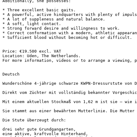
Additionally, she possesses:

* Three excellent basic gaits.

* A powerful, active hindquarters with plenty of impulsi
* A lot of suppleness and natural balance.

* A soft, light contact.

* Strong forward desire and willingness to work.

* Correct conformation with a modern, athletic appearanc
* Sufficient blood without becoming hot or difficult.

Price: €19.500 excl. VAT

Location: Uden, The Netherlands.

For more information, videos or to arrange a viewing, pl
Deutsch

Wunderschöne 4-jährige schwarze KWPN-Dressurstute von Des
Direkt vom Züchter mit vollständig bekannter Vorgeschic
Mit einem aktuellen Stockmaß von 1,62 m ist sie – wie ih
Sie stammt aus einer bewährten Mutterlinie. Die Mutter 
Die Stute überzeugt durch:

drei sehr gute Grundgangarten,

eine aktive, kraftvolle Hinterhand,
