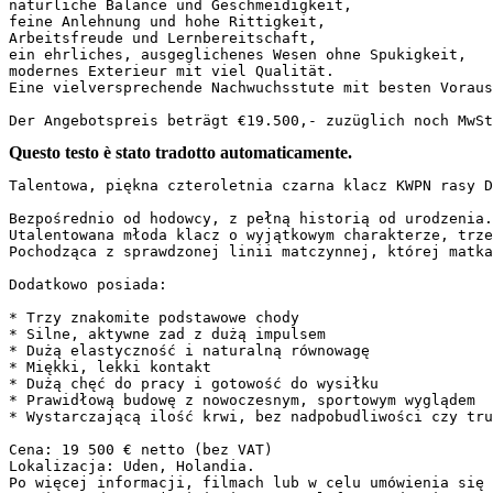
natürliche Balance und Geschmeidigkeit,

feine Anlehnung und hohe Rittigkeit,

Arbeitsfreude und Lernbereitschaft,

ein ehrliches, ausgeglichenes Wesen ohne Spukigkeit,

modernes Exterieur mit viel Qualität.

Eine vielversprechende Nachwuchsstute mit besten Vorauss
Der Angebotspreis beträgt €19.500,- zuzüglich noch MwSt
Questo testo è stato tradotto automaticamente.
Talentowa, piękna czteroletnia czarna klacz KWPN rasy D
Bezpośrednio od hodowcy, z pełną historią od urodzenia.
Utalentowana młoda klacz o wyjątkowym charakterze, trze
Pochodząca z sprawdzonej linii matczynnej, której matka
Dodatkowo posiada:  

* Trzy znakomite podstawowe chody  

* Silne, aktywne zad z dużą impulsem  

* Dużą elastyczność i naturalną równowagę  

* Miękki, lekki kontakt  

* Dużą chęć do pracy i gotowość do wysiłku  

* Prawidłową budowę z nowoczesnym, sportowym wyglądem  

* Wystarczającą ilość krwi, bez nadpobudliwości czy tru
Cena: 19 500 € netto (bez VAT)  

Lokalizacja: Uden, Holandia.  

Po więcej informacji, filmach lub w celu umówienia się 