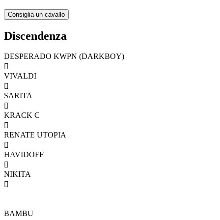
Discendenza
DESPERADO KWPN (DARKBOY)

VIVALDI

SARITA

KRACK C

RENATE UTOPIA

HAVIDOFF

NIKITA

BAMBU