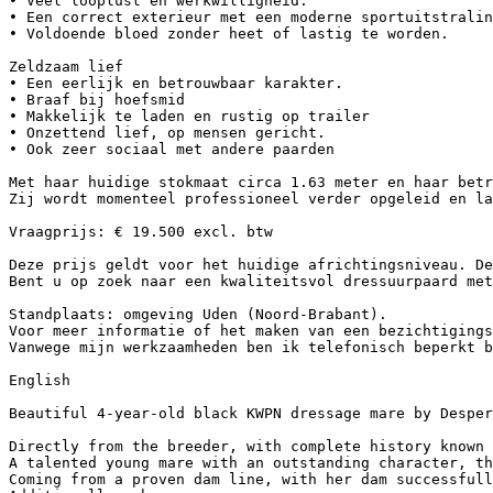
• Veel looplust en werkwilligheid.

• Een correct exterieur met een moderne sportuitstraling
• Voldoende bloed zonder heet of lastig te worden.

Zeldzaam lief

• Een eerlijk en betrouwbaar karakter.

• Braaf bij hoefsmid

• Makkelijk te laden en rustig op trailer

• Onzettend lief, op mensen gericht.

• Ook zeer sociaal met andere paarden

Met haar huidige stokmaat circa 1.63 meter en haar betr
Zij wordt momenteel professioneel verder opgeleid en la
Vraagprijs: € 19.500 excl. btw

Deze prijs geldt voor het huidige africhtingsniveau. De
Bent u op zoek naar een kwaliteitsvol dressuurpaard met
Standplaats: omgeving Uden (Noord-Brabant).

Voor meer informatie of het maken van een bezichtigings
Vanwege mijn werkzaamheden ben ik telefonisch beperkt be
English

Beautiful 4-year-old black KWPN dressage mare by Desperad
Directly from the breeder, with complete history known s
A talented young mare with an outstanding character, th
Coming from a proven dam line, with her dam successfull