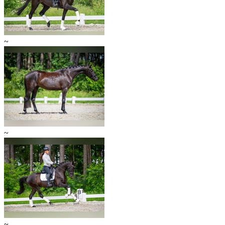
~
~
~