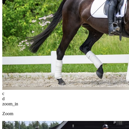
c
d
zoom_in
Zoom