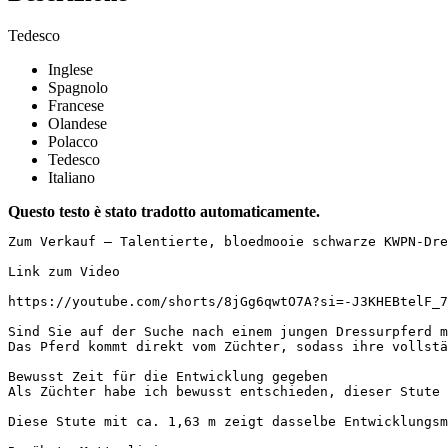
Tedesco
Inglese
Spagnolo
Francese
Olandese
Polacco
Tedesco
Italiano
Questo testo è stato tradotto automaticamente.
Zum Verkauf – Talentierte, bloedmooie schwarze KWPN-Dres
Link zum Video

https://youtube.com/shorts/8jGg6qwtO7A?si=-J3KHEBtelF_7t9
Sind Sie auf der Suche nach einem jungen Dressurpferd m
Das Pferd kommt direkt vom Züchter, sodass ihre vollstä
Bewusst Zeit für die Entwicklung gegeben  

Als Züchter habe ich bewusst entschieden, dieser Stute 
Diese Stute mit ca. 1,63 m zeigt dasselbe Entwicklungsm