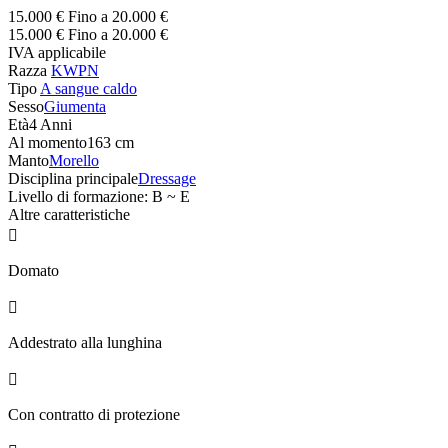
15.000 € Fino a 20.000 €
15.000 € Fino a 20.000 €
IVA applicabile
Razza
KWPN
Tipo
A sangue caldo
Sesso
Giumenta
Età
4 Anni
Al momento
163 cm
Manto
Morello
Disciplina principale
Dressage
Livello di formazione: B ~ E
Altre caratteristiche

Domato

Addestrato alla lunghina

Con contratto di protezione