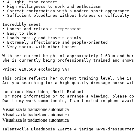
• A light, fine contact  

• High willingness to work and enthusiasm  

• Correct conformation with a modern sport appearance  

• Sufficient bloodlines without hotness or difficulty

Incredibly sweet  

• Honest and reliable temperament  

• Easy to shoe  

• Loads easily and travels calmly  

• Extremely affectionate and people-oriented  

• Very social with other horses

With her current height of approximately 1.63 m and her
She is currently being professionally trained and shows
Price: €19,500 excluding VAT

This price reflects her current training level. She is 
Are you searching for a high-quality dressage horse wit
Location: Near Uden, North Brabant.  

For more information or to arrange a viewing, please co
Due to my work commitments, I am limited in phone avail
Visualizza la traduzione automatica
Visualizza la traduzione automatica
Visualizza la traduzione automatica
Talentvolle Bloedmooie Zwarte 4 jarige KWPN-dressuurmerr