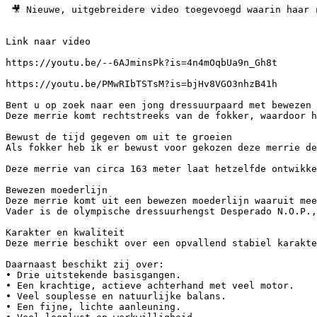
 🎥 Nieuwe, uitgebreidere video toegevoegd waarin haar r
Link naar video

https://youtu.be/--6AJminsPk?is=4n4mOqbUa9n_Gh8t

https://youtu.be/PMwRIbTSTsM?is=bjHv8VGO3nhzB41h

Bent u op zoek naar een jong dressuurpaard met bewezen 
Deze merrie komt rechtstreeks van de fokker, waardoor h
Bewust de tijd gegeven om uit te groeien

Als fokker heb ik er bewust voor gekozen deze merrie de
Deze merrie van circa 163 meter laat hetzelfde ontwikke
Bewezen moederlijn

Deze merrie komt uit een bewezen moederlijn waaruit mee
Vader is de olympische dressuurhengst Desperado N.O.P., 
Karakter en kwaliteit

Deze merrie beschikt over een opvallend stabiel karakte
Daarnaast beschikt zij over:

• Drie uitstekende basisgangen.

• Een krachtige, actieve achterhand met veel motor.

• Veel souplesse en natuurlijke balans.

• Een fijne, lichte aanleuning.
