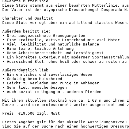
Bewährte Mutterlinie  

Diese Stute stammt aus einer bewährten Mutterlinie, aus
Der Vater ist der olympische Dressurhengst Desperado N.
Charakter und Qualität  

Diese Stute verfügt über ein auffallend stabiles Wesen.
Außerdem besitzt sie:  

• Drei ausgezeichnete Grundgangarten  

• Eine kraftvolle, aktive Hinterhand mit viel Motor  

• Viel Flexibilität und natürliche Balance  

• Eine feine, leichte Anlehnung  

• Hohe Arbeitsbereitschaft und Lernfähigkeit  

• Ein korrektes Exterieur mit moderner Sportausstrahlung
• Ausreichend Blut, ohne heiß oder schwer zu reiten zu se
Außerordentlich lieb  

• Ein ehrliches und zuverlässiges Wesen  

• Geduldig beim Hufschmied  

• Leicht zu verladen und ruhig im Anhänger  

• Sehr lieb, menschenbezogen  

• Auch sozial im Umgang mit anderen Pferden

Mit ihrem aktuellen Stockmaß von ca. 1,63 m und ihrem z
Derzeit wird sie professionell weiter ausgebildet und z
Preis: €19.500 zzgl. MwSt.

Dieses Angebot gilt für das aktuelle Ausbildungsniveau.
Sind Sie auf der Suche nach einem hochwertigen Dressurp