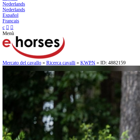
Nederlands
Nederlands
Español
Français
c


Menù
Mercato del cavallo
»
Ricerca cavalli
»
KWPN
» ID: 4882159