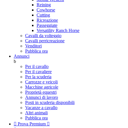
Reining
Cowhorse
Cutting
Ricreazione
Passeggiate
Versatility Ranch Horse
Cavalli da volteggio
Cavalli perricreazione
Venditori
Pubblica ora
Annunci
b
Per il cavallo
Per il cavaliere
Per la scuderia
Carrozze e veicoli
Macchine agricole
Proprietà equestri
Annunci di lavoro
Posti in scuderia disponibili
Vacanze a cavallo
Altri animali
Pubblica ora

Prova Premium
