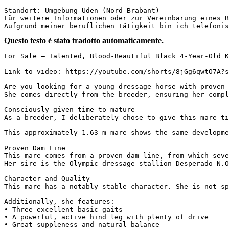
Standort: Umgebung Uden (Nord-Brabant)  

Für weitere Informationen oder zur Vereinbarung eines B
Aufgrund meiner beruflichen Tätigkeit bin ich telefonis
Questo testo è stato tradotto automaticamente.
For Sale – Talented, Blood-Beautiful Black 4-Year-Old KW
Link to video: https://youtube.com/shorts/8jGg6qwtO7A?si=
Are you looking for a young dressage horse with proven 
She comes directly from the breeder, ensuring her compl
Consciously given time to mature  

As a breeder, I deliberately chose to give this mare ti
This approximately 1.63 m mare shows the same developme
Proven Dam Line  

This mare comes from a proven dam line, from which seve
Her sire is the Olympic dressage stallion Desperado N.O.
Character and Quality  

This mare has a notably stable character. She is not spo
Additionally, she features:  

• Three excellent basic gaits  

• A powerful, active hind leg with plenty of drive  

• Great suppleness and natural balance  
