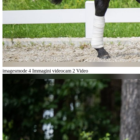
imagesmode
4 Immagini
videocam
2 Video