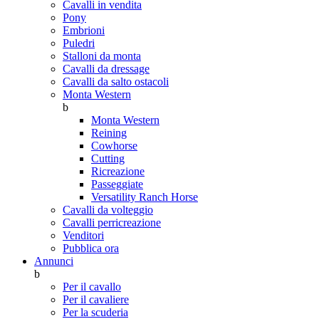
Cavalli in vendita
Pony
Embrioni
Puledri
Stalloni da monta
Cavalli da dressage
Cavalli da salto ostacoli
Monta Western
b
Monta Western
Reining
Cowhorse
Cutting
Ricreazione
Passeggiate
Versatility Ranch Horse
Cavalli da volteggio
Cavalli perricreazione
Venditori
Pubblica ora
Annunci
b
Per il cavallo
Per il cavaliere
Per la scuderia