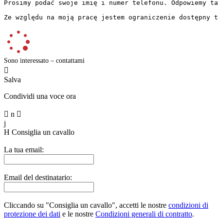
Prosimy podać swoje imię i numer telefonu. Odpowiemy ta
Ze względu na moją pracę jestem ograniczenie dostępny t
Sono interessato – contattami

Salva
Condividi una voce ora

n

j
H
Consiglia un cavallo
La tua email:
Email del destinatario:
Cliccando su "Consiglia un cavallo", accetti le nostre
condizioni di
protezione dei dati
e le nostre
Condizioni generali di contratto
.