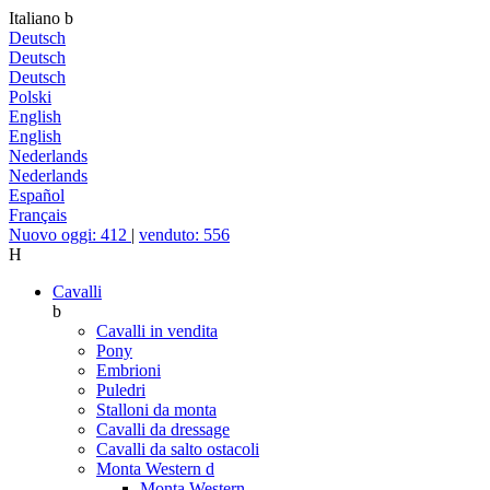
Italiano
b
Deutsch
Deutsch
Deutsch
Polski
English
English
Nederlands
Nederlands
Español
Français
Nuovo oggi: 412
|
venduto: 556
H
Cavalli
b
Cavalli in vendita
Pony
Embrioni
Puledri
Stalloni da monta
Cavalli da dressage
Cavalli da salto ostacoli
Monta Western
d
Monta Western