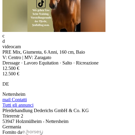
c
d
videocam
PRE Mix, Giumenta, 6 Anni, 160 cm, Baio
V: Centro | MV: Zaragato
Dressage · Lavoro Equitation · Salto · Ricreazione
12.500 €
12.500 €
DE
Nettersheim
mail
Contatti
Tutti gli annunci
Pferdehandlung Dederichs GmbH & Co. KG
Triererstr 2
53947 Holzmülheim - Nettersheim
Germania
Fornito da