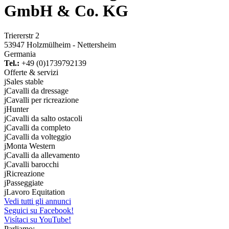
GmbH & Co. KG
Triererstr 2
53947 Holzmülheim - Nettersheim
Germania
Tel.:
+49 (0)1739792139
Offerte & servizi
j
Sales stable
j
Cavalli da dressage
j
Cavalli per ricreazione
j
Hunter
j
Cavalli da salto ostacoli
j
Cavalli da completo
j
Cavalli da volteggio
j
Monta Western
j
Cavalli da allevamento
j
Cavalli barocchi
j
Ricreazione
j
Passeggiate
j
Lavoro Equitation
Vedi tutti gli annunci
Seguici su Facebook!
Visítaci su YouTube!
Parliamo: