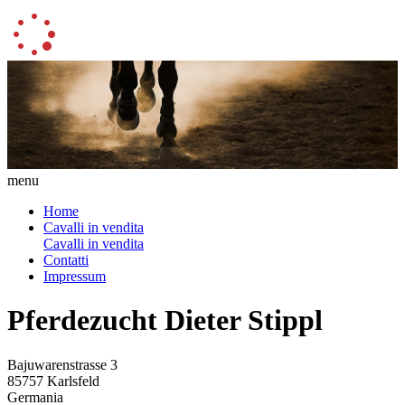
menu
Home
Cavalli in vendita
Cavalli in vendita
Contatti
Impressum
Pferdezucht Dieter Stippl
Bajuwarenstrasse 3
85757 Karlsfeld
Germania