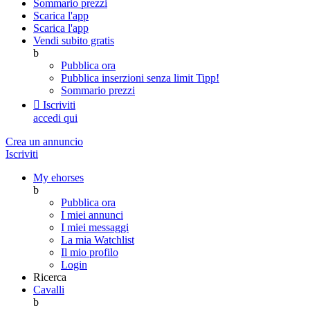
Sommario prezzi
Scarica l'app
Scarica l'app
Vendi subito gratis
b
Pubblica ora
Pubblica inserzioni senza limit
Tipp!
Sommario prezzi

Iscriviti
accedi qui
Crea un annuncio
Iscriviti
My ehorses
b
Pubblica ora
I miei annunci
I miei messaggi
La mia Watchlist
Il mio profilo
Login
Ricerca
Cavalli
b