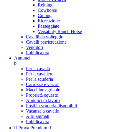
Reining
Cowhorse
Cutting
Ricreazione
Passeggiate
Versatility Ranch Horse
Cavalli da volteggio
Cavalli perricreazione
Venditori
Pubblica ora
Annunci
b
Per il cavallo
Per il cavaliere
Per la scuderia
Carrozze e veicoli
Macchine agricole
Proprietà equestri
Annunci di lavoro
Posti in scuderia disponibili
Vacanze a cavallo
Altri animali
Pubblica ora

Prova Premium
