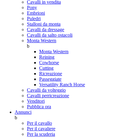
Cavalli in vendita
Pony
Embrioni
Puledri
Stalloni da monta
Cavalli da dressage
Cavalli da salto ostacoli
Monta Western
b
Monta Western
Reining
Cowhorse
Cutting
Ricreazione
Passeggiate
Versatility Ranch Horse
Cavalli da volteggio
Cavalli perricreazione
Venditori
Pubblica ora
Annunci
b
Per il cavallo
Per il cavaliere
Per la scuderia