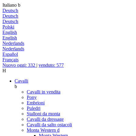
Italiano
b
Deutsch
Deutsch
Deutsch
Polski
English
English
Nederlands
Nederlands
Español
Français
Nuovo oggi: 332
|
venduto: 577
H
Cavalli
b
Cavalli in vendita
Pony
Embrioni
Puledri
Stalloni da monta
Cavalli da dressage
Cavalli da salto ostacoli
Monta Western
d
Monta Western