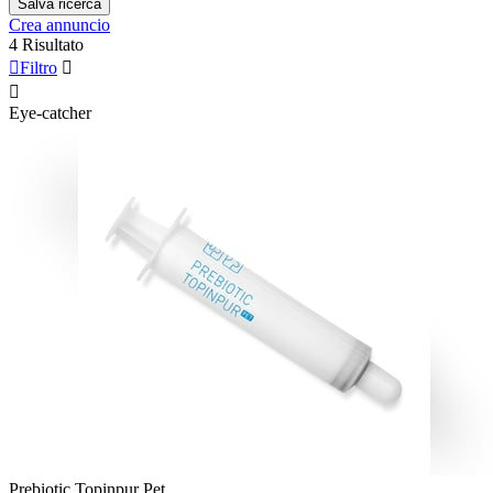
Salva ricerca
Crea annuncio
4 Risultato

Filtro


Eye-catcher
Prebiotic Topinpur Pet