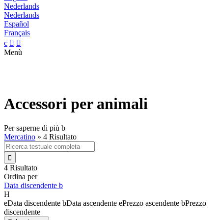
Nederlands
Nederlands
Español
Français
c


Menù
Accessori per animali
Per saperne di più
b
Mercatino
»
4 Risultato

4 Risultato
Ordina per
Data discendente
b
H
e
Data discendente
b
Data ascendente
e
Prezzo ascendente
b
Prezzo
discendente