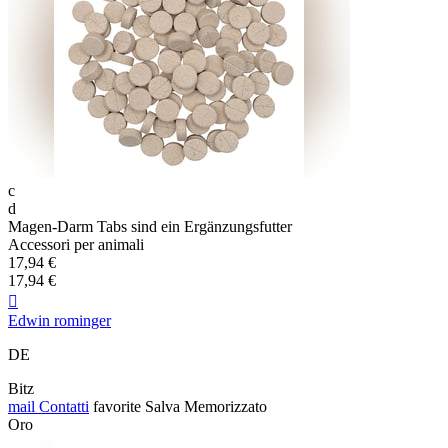
c
d
Magen-Darm Tabs sind ein Ergänzungsfutter
Accessori per animali
17,94 €
17,94 €

Edwin rominger
DE
Bitz
mail
Contatti
favorite
Salva
Memorizzato
Oro