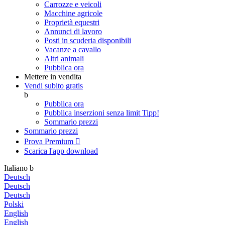
Carrozze e veicoli
Macchine agricole
Proprietà equestri
Annunci di lavoro
Posti in scuderia disponibili
Vacanze a cavallo
Altri animali
Pubblica ora
Mettere in vendita
Vendi subito gratis
b
Pubblica ora
Pubblica inserzioni senza limit
Tipp!
Sommario prezzi
Sommario prezzi
Prova Premium

Scarica l'app
download
Italiano
b
Deutsch
Deutsch
Deutsch
Polski
English
English