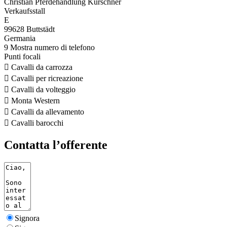
Christian Pferdehandlung Kürschner
Verkaufsstall
E
99628 Buttstädt
Germania
9
Mostra numero di telefono
Punti focali

Cavalli da carrozza

Cavalli per ricreazione

Cavalli da volteggio

Monta Western

Cavalli da allevamento

Cavalli barocchi
Contatta l’offerente
Signora