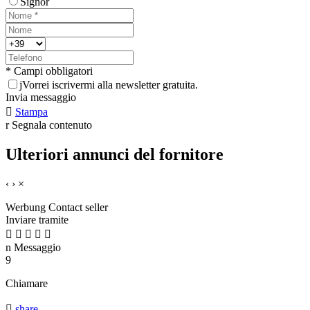
Signor
* Campi obbligatori
j
Vorrei iscrivermi alla newsletter gratuita.
Invia messaggio

Stampa
r
Segnala contenuto
Ulteriori annunci del fornitore
‹
›
×
Werbung
Contact seller
Inviare tramite





n
Messaggio
9
Chiamare

share