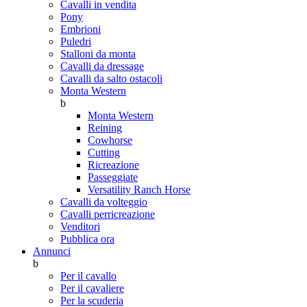
Cavalli in vendita
Pony
Embrioni
Puledri
Stalloni da monta
Cavalli da dressage
Cavalli da salto ostacoli
Monta Western
b
Monta Western
Reining
Cowhorse
Cutting
Ricreazione
Passeggiate
Versatility Ranch Horse
Cavalli da volteggio
Cavalli perricreazione
Venditori
Pubblica ora
Annunci
b
Per il cavallo
Per il cavaliere
Per la scuderia