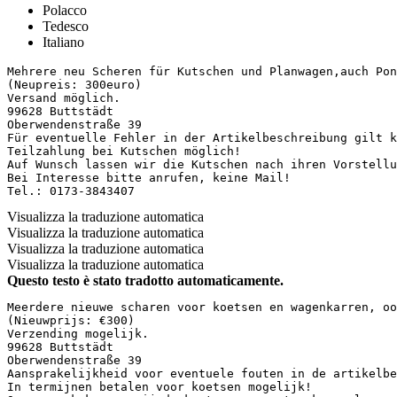
Polacco
Tedesco
Italiano
Mehrere neu Scheren für Kutschen und Planwagen,auch Pon
(Neupreis: 300euro)

Versand möglich.

99628 Buttstädt

Oberwendenstraße 39

Für eventuelle Fehler in der Artikelbeschreibung gilt ke
Teilzahlung bei Kutschen möglich!

Auf Wunsch lassen wir die Kutschen nach ihren Vorstellun
Bei Interesse bitte anrufen, keine Mail!

Tel.: 0173-3843407
Visualizza la traduzione automatica
Visualizza la traduzione automatica
Visualizza la traduzione automatica
Visualizza la traduzione automatica
Questo testo è stato tradotto automaticamente.
Meerdere nieuwe scharen voor koetsen en wagenkarren, oo
(Nieuwprijs: €300)  

Verzending mogelijk.  

99628 Buttstädt  

Oberwendenstraße 39  

Aansprakelijkheid voor eventuele fouten in de artikelbe
In termijnen betalen voor koetsen mogelijk!  
