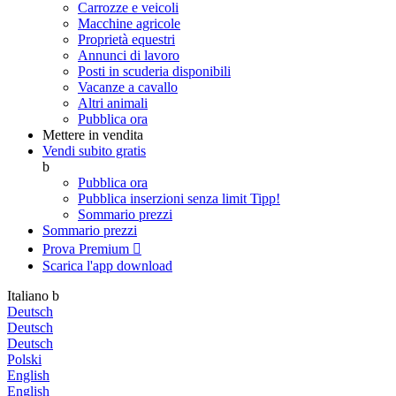
Carrozze e veicoli
Macchine agricole
Proprietà equestri
Annunci di lavoro
Posti in scuderia disponibili
Vacanze a cavallo
Altri animali
Pubblica ora
Mettere in vendita
Vendi subito gratis
b
Pubblica ora
Pubblica inserzioni senza limit
Tipp!
Sommario prezzi
Sommario prezzi
Prova Premium

Scarica l'app
download
Italiano
b
Deutsch
Deutsch
Deutsch
Polski
English
English