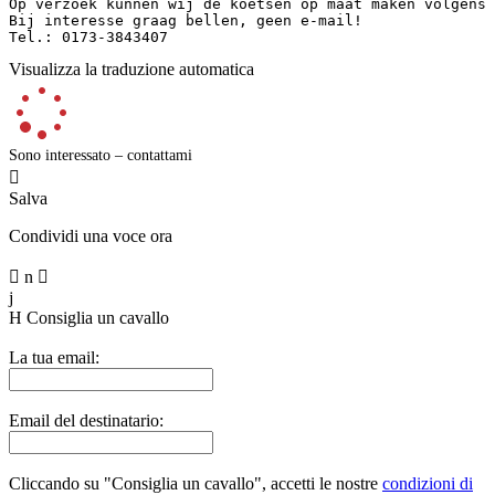
Op verzoek kunnen wij de koetsen op maat maken volgens 
Bij interesse graag bellen, geen e-mail!  

Tel.: 0173-3843407
Visualizza la traduzione automatica
Sono interessato – contattami

Salva
Condividi una voce ora

n

j
H
Consiglia un cavallo
La tua email:
Email del destinatario:
Cliccando su "Consiglia un cavallo", accetti le nostre
condizioni di