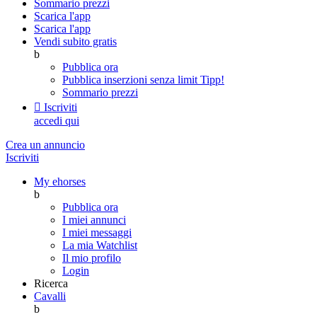
Sommario prezzi
Scarica l'app
Scarica l'app
Vendi subito gratis
b
Pubblica ora
Pubblica inserzioni senza limit
Tipp!
Sommario prezzi

Iscriviti
accedi qui
Crea un annuncio
Iscriviti
My ehorses
b
Pubblica ora
I miei annunci
I miei messaggi
La mia Watchlist
Il mio profilo
Login
Ricerca
Cavalli
b