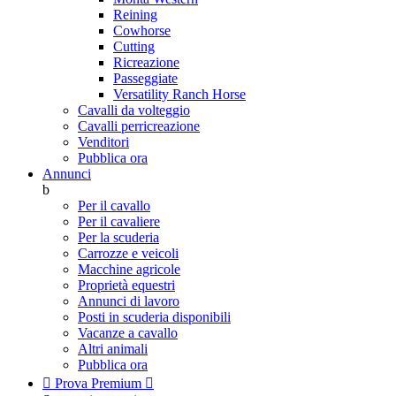
Reining
Cowhorse
Cutting
Ricreazione
Passeggiate
Versatility Ranch Horse
Cavalli da volteggio
Cavalli perricreazione
Venditori
Pubblica ora
Annunci
b
Per il cavallo
Per il cavaliere
Per la scuderia
Carrozze e veicoli
Macchine agricole
Proprietà equestri
Annunci di lavoro
Posti in scuderia disponibili
Vacanze a cavallo
Altri animali
Pubblica ora

Prova Premium
