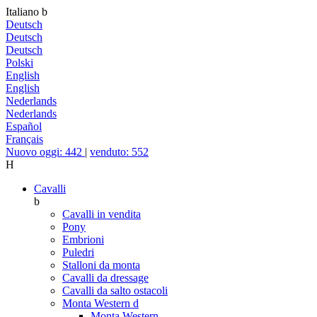
Italiano
b
Deutsch
Deutsch
Deutsch
Polski
English
English
Nederlands
Nederlands
Español
Français
Nuovo oggi: 442
|
venduto: 552
H
Cavalli
b
Cavalli in vendita
Pony
Embrioni
Puledri
Stalloni da monta
Cavalli da dressage
Cavalli da salto ostacoli
Monta Western
d
Monta Western