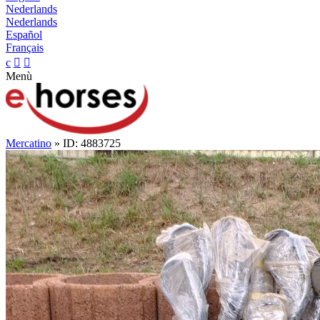
Nederlands
Nederlands
Español
Français
c


Menù
Mercatino
» ID: 4883725