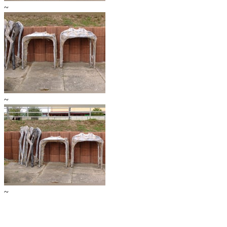
~
~
~