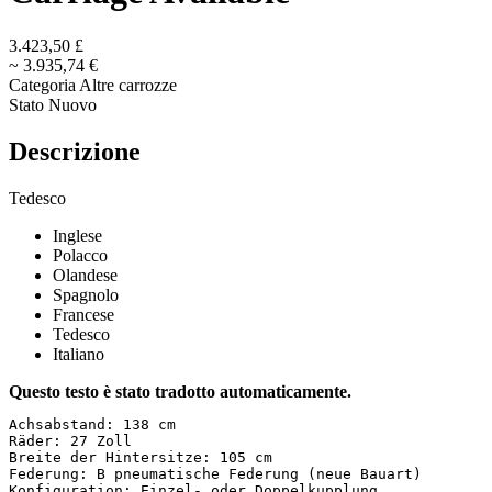
3.423,50 £
~ 3.935,74 €
Categoria
Altre carrozze
Stato
Nuovo
Descrizione
Tedesco
Inglese
Polacco
Olandese
Spagnolo
Francese
Tedesco
Italiano
Questo testo è stato tradotto automaticamente.
Achsabstand: 138 cm  

Räder: 27 Zoll  

Breite der Hintersitze: 105 cm  

Federung: B pneumatische Federung (neue Bauart)  

Konfiguration: Einzel- oder Doppelkupplung  
