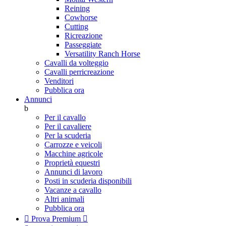
Reining
Cowhorse
Cutting
Ricreazione
Passeggiate
Versatility Ranch Horse
Cavalli da volteggio
Cavalli perricreazione
Venditori
Pubblica ora
Annunci
b
Per il cavallo
Per il cavaliere
Per la scuderia
Carrozze e veicoli
Macchine agricole
Proprietà equestri
Annunci di lavoro
Posti in scuderia disponibili
Vacanze a cavallo
Altri animali
Pubblica ora

Prova Premium
