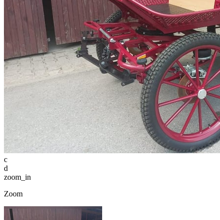
c
d
zoom_in
Zoom