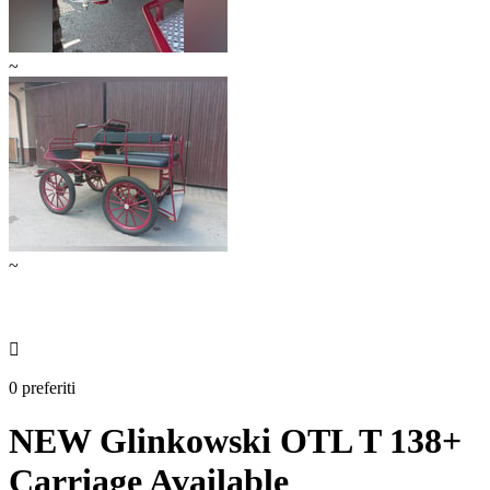
~
~

0 preferiti
NEW Glinkowski OTL T 138+
Carriage Available