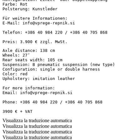
Farbe: Rot  

Polsterung: Kunstleder  

Für weitere Informationen:  

E-Mail: info@vprege-repnik.si  

Telefon: +386 40 984 220 / +386 40 705 868  

Preis: 3.900 € zzgl. MwSt.
Axle distance: 138 cm

Wheels: 27″

Rear seats width: 105 cm

Suspension: B pneumatic suspension (new type)

Configuration: single or double harness

Color: red

Upholstery: imitation leather

For more information:

Email: info@vprege-repnik.si

Phone: +386 40 984 220 / +386 40 705 868

3900 € + VAT
Visualizza la traduzione automatica
Visualizza la traduzione automatica
Visualizza la traduzione automatica
Visualizza la traduzione automatica