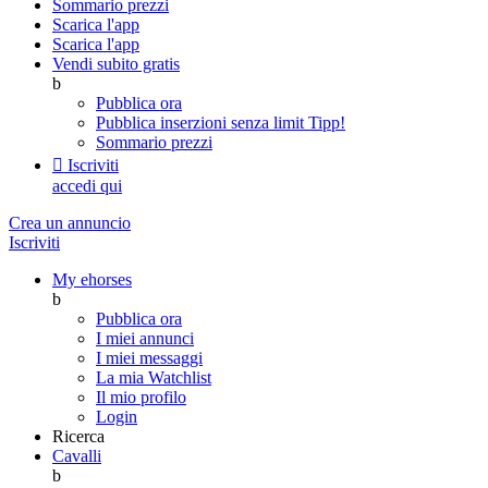
Sommario prezzi
Scarica l'app
Scarica l'app
Vendi subito gratis
b
Pubblica ora
Pubblica inserzioni senza limit
Tipp!
Sommario prezzi

Iscriviti
accedi qui
Crea un annuncio
Iscriviti
My ehorses
b
Pubblica ora
I miei annunci
I miei messaggi
La mia Watchlist
Il mio profilo
Login
Ricerca
Cavalli
b