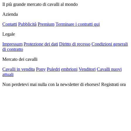
Il più grande mercato di cavalli al mondo
Azienda
Contatti
Pubblicità
Premium
Terminare i contratti qui
Legale
Impressum
Protezione dei dati
Diritto di recesso
Condizioni generali
di contratto
Mercato dei cavalli
Cavalli in vendita
Pony
Puledri
embrioni
Venditori
Cavalli nuovi
attuali
Non perdetevi mai nulla con la newsletter di ehorses! Registrati ora