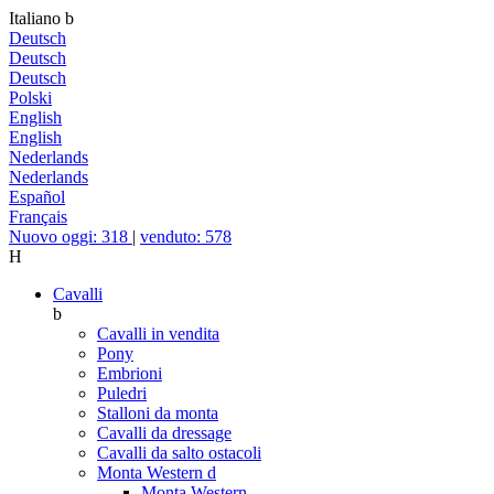
Italiano
b
Deutsch
Deutsch
Deutsch
Polski
English
English
Nederlands
Nederlands
Español
Français
Nuovo oggi: 318
|
venduto: 578
H
Cavalli
b
Cavalli in vendita
Pony
Embrioni
Puledri
Stalloni da monta
Cavalli da dressage
Cavalli da salto ostacoli
Monta Western
d
Monta Western