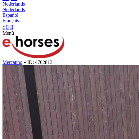
Nederlands
Nederlands
Español
Français
c


Menù
Mercatino
» ID: 4702813