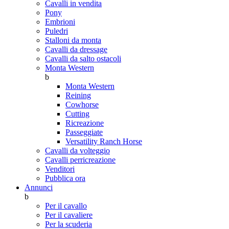
Cavalli in vendita
Pony
Embrioni
Puledri
Stalloni da monta
Cavalli da dressage
Cavalli da salto ostacoli
Monta Western
b
Monta Western
Reining
Cowhorse
Cutting
Ricreazione
Passeggiate
Versatility Ranch Horse
Cavalli da volteggio
Cavalli perricreazione
Venditori
Pubblica ora
Annunci
b
Per il cavallo
Per il cavaliere
Per la scuderia