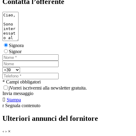
Contatta l’offerente
Signora
Signor
* Campi obbligatori
j
Vorrei iscrivermi alla newsletter gratuita.
Invia messaggio

Stampa
r
Segnala contenuto
Ulteriori annunci del fornitore
‹
›
×