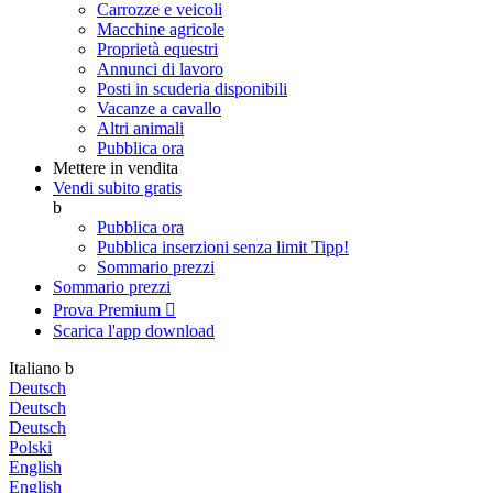
Carrozze e veicoli
Macchine agricole
Proprietà equestri
Annunci di lavoro
Posti in scuderia disponibili
Vacanze a cavallo
Altri animali
Pubblica ora
Mettere in vendita
Vendi subito gratis
b
Pubblica ora
Pubblica inserzioni senza limit
Tipp!
Sommario prezzi
Sommario prezzi
Prova Premium

Scarica l'app
download
Italiano
b
Deutsch
Deutsch
Deutsch
Polski
English
English