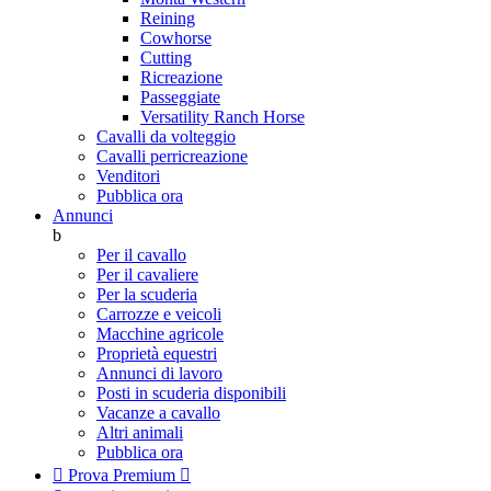
Reining
Cowhorse
Cutting
Ricreazione
Passeggiate
Versatility Ranch Horse
Cavalli da volteggio
Cavalli perricreazione
Venditori
Pubblica ora
Annunci
b
Per il cavallo
Per il cavaliere
Per la scuderia
Carrozze e veicoli
Macchine agricole
Proprietà equestri
Annunci di lavoro
Posti in scuderia disponibili
Vacanze a cavallo
Altri animali
Pubblica ora

Prova Premium
