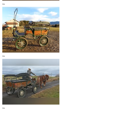
~
~
~