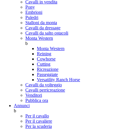
Cavalli in vendita
Pony
Embrioni
Puledri
Stalloni da monta
Cavalli da dressage
Cavalli da salto ostacoli
Monta Western
b
Monta Western
Reining
Cowhorse
Cutting
Ricreazione
Passeggiate
Versatility Ranch Horse
Cavalli da volteggio
Cavalli perricreazione
Venditori
Pubblica ora
Annunci
b
Per il cavallo
Per il cavaliere
Per la scuderia