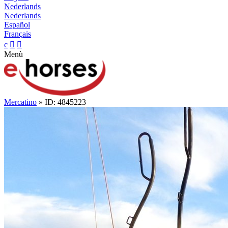
Nederlands
Nederlands
Español
Français
c


Menù
Mercatino
» ID: 4845223