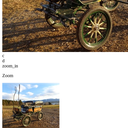
c
d
zoom_in
Zoom