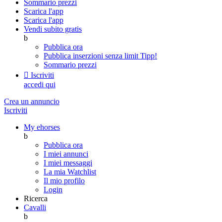
Sommario prezzi
Scarica l'app
Scarica l'app
Vendi subito gratis
b
Pubblica ora
Pubblica inserzioni senza limit
Tipp!
Sommario prezzi

Iscriviti
accedi qui
Crea un annuncio
Iscriviti
My ehorses
b
Pubblica ora
I miei annunci
I miei messaggi
La mia Watchlist
Il mio profilo
Login
Ricerca
Cavalli
b