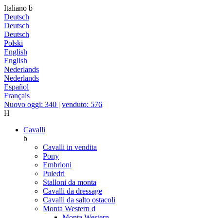
Italiano
b
Deutsch
Deutsch
Deutsch
Polski
English
English
Nederlands
Nederlands
Español
Français
Nuovo oggi: 340
|
venduto: 576
H
Cavalli
b
Cavalli in vendita
Pony
Embrioni
Puledri
Stalloni da monta
Cavalli da dressage
Cavalli da salto ostacoli
Monta Western
d
Monta Western