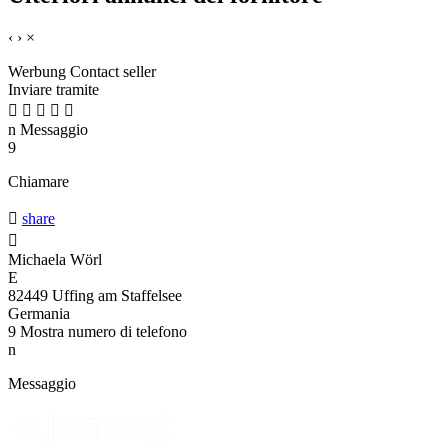
‹
›
×
Werbung
Contact seller
Inviare tramite





n
Messaggio
9
Chiamare

share

Michaela Wörl
E
82449 Uffing am Staffelsee
Germania
9
Mostra numero di telefono
n
Messaggio