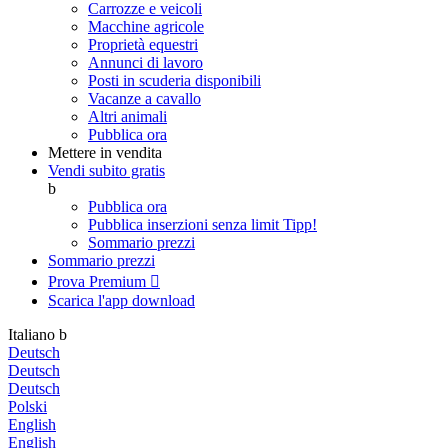
Carrozze e veicoli
Macchine agricole
Proprietà equestri
Annunci di lavoro
Posti in scuderia disponibili
Vacanze a cavallo
Altri animali
Pubblica ora
Mettere in vendita
Vendi subito gratis
b
Pubblica ora
Pubblica inserzioni senza limit
Tipp!
Sommario prezzi
Sommario prezzi
Prova Premium

Scarica l'app
download
Italiano
b
Deutsch
Deutsch
Deutsch
Polski
English
English