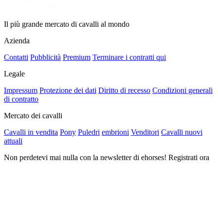
Il più grande mercato di cavalli al mondo
Azienda
Contatti
Pubblicità
Premium
Terminare i contratti qui
Legale
Impressum
Protezione dei dati
Diritto di recesso
Condizioni generali
di contratto
Mercato dei cavalli
Cavalli in vendita
Pony
Puledri
embrioni
Venditori
Cavalli nuovi
attuali
Non perdetevi mai nulla con la newsletter di ehorses! Registrati ora