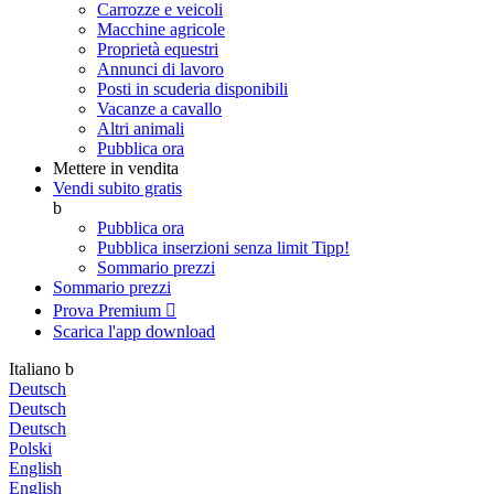
Carrozze e veicoli
Macchine agricole
Proprietà equestri
Annunci di lavoro
Posti in scuderia disponibili
Vacanze a cavallo
Altri animali
Pubblica ora
Mettere in vendita
Vendi subito gratis
b
Pubblica ora
Pubblica inserzioni senza limit
Tipp!
Sommario prezzi
Sommario prezzi
Prova Premium

Scarica l'app
download
Italiano
b
Deutsch
Deutsch
Deutsch
Polski
English
English