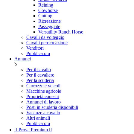
Reining
Cowhorse
Cutting
Ricreazione
Passeggiate
Versatility Ranch Horse
Cavalli da volteggio
Cavalli perricreazione
Venditori
Pubblica ora
Annunci
b
Per il cavallo
Per il cavaliere
Per la scuderia
Carrozze e veicoli
Macchine agricole
Proprietà equestri
Annunci di lavoro
Posti in scuderia disponibili
Vacanze a cavallo
Altri animali
Pubblica ora

Prova Premium
