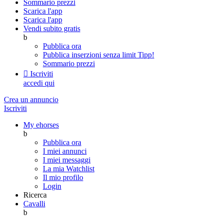
Sommario prezzi
Scarica l'app
Scarica l'app
Vendi subito gratis
b
Pubblica ora
Pubblica inserzioni senza limit
Tipp!
Sommario prezzi

Iscriviti
accedi qui
Crea un annuncio
Iscriviti
My ehorses
b
Pubblica ora
I miei annunci
I miei messaggi
La mia Watchlist
Il mio profilo
Login
Ricerca
Cavalli
b