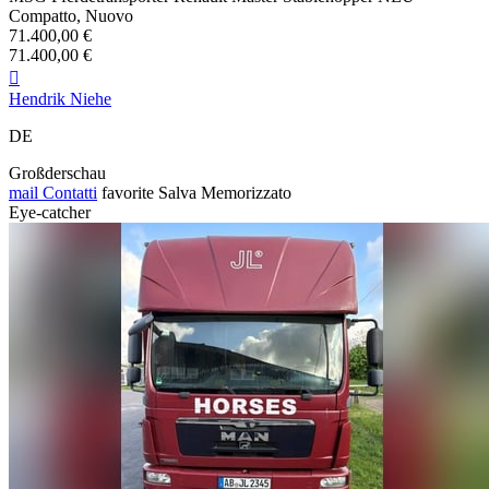
Compatto, Nuovo
71.400,00 €
71.400,00 €

Hendrik Niehe
DE
Großderschau
mail
Contatti
favorite
Salva
Memorizzato
Eye-catcher