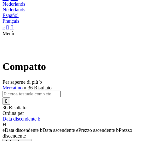
Nederlands
Nederlands
Español
Français
c


Menù
Compatto
Per saperne di più
b
Mercatino
»
36 Risultato

36 Risultato
Ordina per
Data discendente
b
H
e
Data discendente
b
Data ascendente
e
Prezzo ascendente
b
Prezzo
discendente