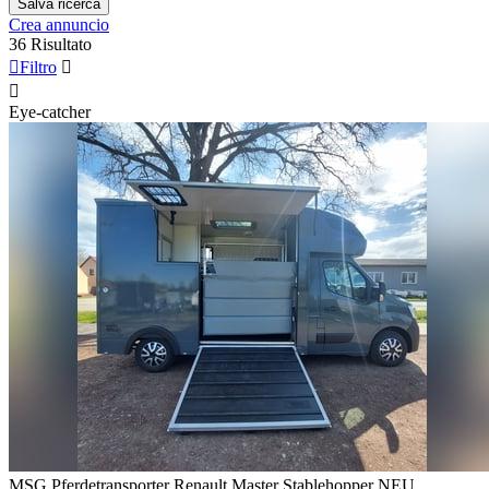
Salva ricerca
Crea annuncio
36 Risultato

Filtro


Eye-catcher
MSG Pferdetransporter Renault Master Stablehopper NEU