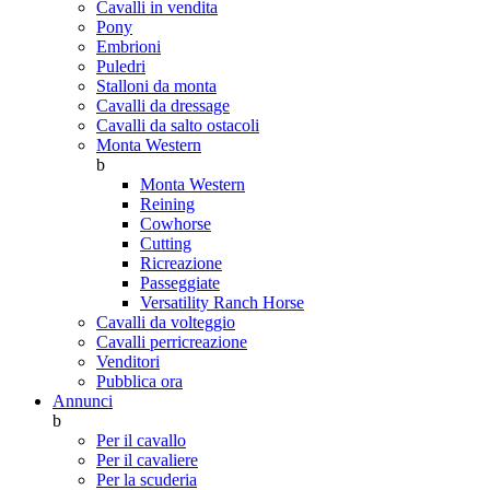
Cavalli in vendita
Pony
Embrioni
Puledri
Stalloni da monta
Cavalli da dressage
Cavalli da salto ostacoli
Monta Western
b
Monta Western
Reining
Cowhorse
Cutting
Ricreazione
Passeggiate
Versatility Ranch Horse
Cavalli da volteggio
Cavalli perricreazione
Venditori
Pubblica ora
Annunci
b
Per il cavallo
Per il cavaliere
Per la scuderia