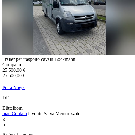
Trailer per trasporto cavalli Böckmann
Compatto
25.500,00 €
25.500,00 €

Petra Nagel
DE
Büttelborn
mail
Contatti
favorite
Salva
Memorizzato
g
h
Pagina 1-annunci