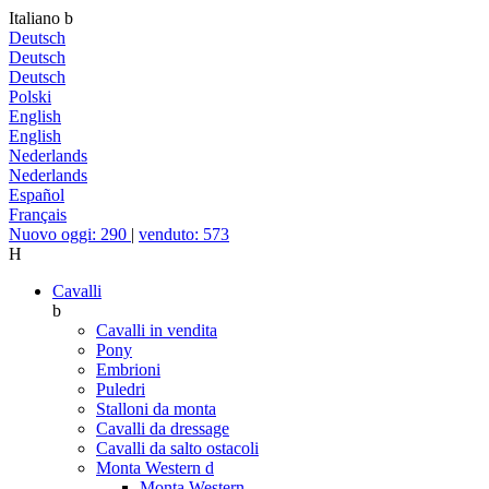
Italiano
b
Deutsch
Deutsch
Deutsch
Polski
English
English
Nederlands
Nederlands
Español
Français
Nuovo oggi: 290
|
venduto: 573
H
Cavalli
b
Cavalli in vendita
Pony
Embrioni
Puledri
Stalloni da monta
Cavalli da dressage
Cavalli da salto ostacoli
Monta Western
d
Monta Western