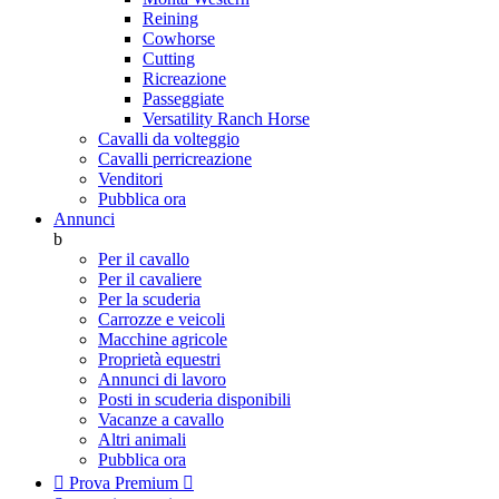
Reining
Cowhorse
Cutting
Ricreazione
Passeggiate
Versatility Ranch Horse
Cavalli da volteggio
Cavalli perricreazione
Venditori
Pubblica ora
Annunci
b
Per il cavallo
Per il cavaliere
Per la scuderia
Carrozze e veicoli
Macchine agricole
Proprietà equestri
Annunci di lavoro
Posti in scuderia disponibili
Vacanze a cavallo
Altri animali
Pubblica ora

Prova Premium
