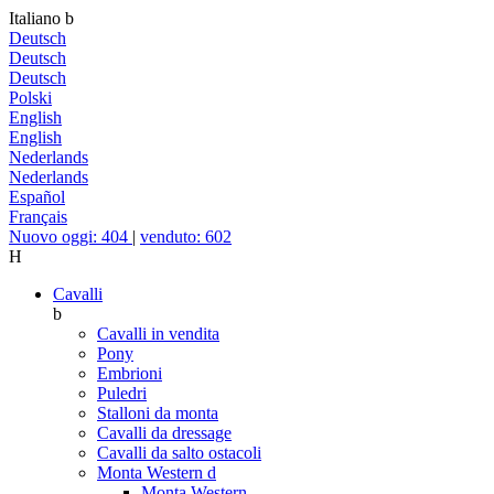
Italiano
b
Deutsch
Deutsch
Deutsch
Polski
English
English
Nederlands
Nederlands
Español
Français
Nuovo oggi: 404
|
venduto: 602
H
Cavalli
b
Cavalli in vendita
Pony
Embrioni
Puledri
Stalloni da monta
Cavalli da dressage
Cavalli da salto ostacoli
Monta Western
d
Monta Western