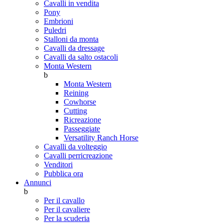
Cavalli in vendita
Pony
Embrioni
Puledri
Stalloni da monta
Cavalli da dressage
Cavalli da salto ostacoli
Monta Western
b
Monta Western
Reining
Cowhorse
Cutting
Ricreazione
Passeggiate
Versatility Ranch Horse
Cavalli da volteggio
Cavalli perricreazione
Venditori
Pubblica ora
Annunci
b
Per il cavallo
Per il cavaliere
Per la scuderia