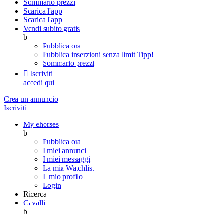
Sommario prezzi
Scarica l'app
Scarica l'app
Vendi subito gratis
b
Pubblica ora
Pubblica inserzioni senza limit
Tipp!
Sommario prezzi

Iscriviti
accedi qui
Crea un annuncio
Iscriviti
My ehorses
b
Pubblica ora
I miei annunci
I miei messaggi
La mia Watchlist
Il mio profilo
Login
Ricerca
Cavalli
b