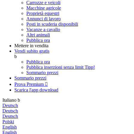
Carrozze e veicoli
Macchine agricole
Proprietà equestri
Annunci di lavoro
Posti in scuderia disponibili
Vacanze a cavallo
Altri animali
Pubblica ora
Mettere in vendita
Vendi subito gratis
b
Pubblica ora
Pubblica inserzioni senza limit
Tipp!
Sommario prezzi
Sommario prezzi
Prova Premium

Scarica l'app
download
Italiano
b
Deutsch
Deutsch
Deutsch
Polski
English
English