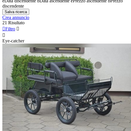
e
Data discendente
b
Data ascendente
e
Prezzo ascendente
b
Prezzo
discendente
Salva ricerca
Crea annuncio
21 Risultato

Filtro


Eye-catcher