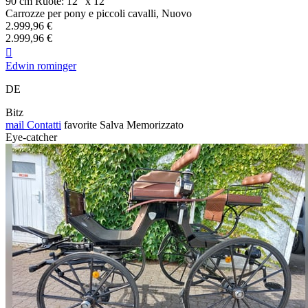
90 cm Ruote: 12" x 12"
Carrozze per pony e piccoli cavalli, Nuovo
2.999,96 €
2.999,96 €

Edwin rominger
DE
Bitz
mail
Contatti
favorite
Salva
Memorizzato
Eye-catcher