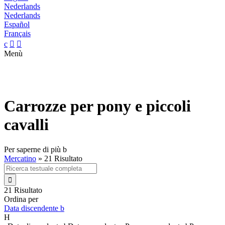
Nederlands
Nederlands
Español
Français
c


Menù
Carrozze per pony e piccoli
cavalli
Per saperne di più
b
Mercatino
»
21 Risultato

21 Risultato
Ordina per
Data discendente
b
H