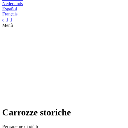
Nederlands
Español
Français
c


Menù
Carrozze storiche
Per saperne di più
b