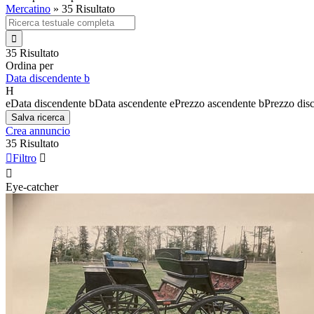
Mercatino
»
35 Risultato

35 Risultato
Ordina per
Data discendente
b
H
e
Data discendente
b
Data ascendente
e
Prezzo ascendente
b
Prezzo dis
Salva ricerca
Crea annuncio
35 Risultato

Filtro


Eye-catcher