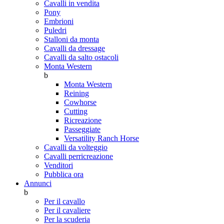
Cavalli in vendita
Pony
Embrioni
Puledri
Stalloni da monta
Cavalli da dressage
Cavalli da salto ostacoli
Monta Western
b
Monta Western
Reining
Cowhorse
Cutting
Ricreazione
Passeggiate
Versatility Ranch Horse
Cavalli da volteggio
Cavalli perricreazione
Venditori
Pubblica ora
Annunci
b
Per il cavallo
Per il cavaliere
Per la scuderia