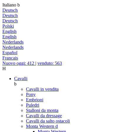
Italiano
b
Deutsch
Deutsch
Deutsch
Polski
English
English
Nederlands
Nederlands
Español
Français
Nuovo oggi: 412
|
venduto: 563
H
Cavalli
b
Cavalli in vendita
Pony
Embrioni
Puledri
Stalloni da monta
Cavalli da dressage
Cavalli da salto ostacoli
Monta Western
d
Monta Western