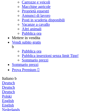
Carrozze e veicoli
Macchine agricole
Proprietà equestri
Annunci di lavoro
Posti in scuderia disponibili
Vacanze a cavallo
Altri animali
Pubblica ora
Mettere in vendita
Vendi subito gratis
b
Pubblica ora
Pubblica inserzioni senza limit
Tipp!
Sommario prezzi
Sommario prezzi
Prova Premium

Italiano
b
Deutsch
Deutsch
Deutsch
Polski
English
English
Nederlands