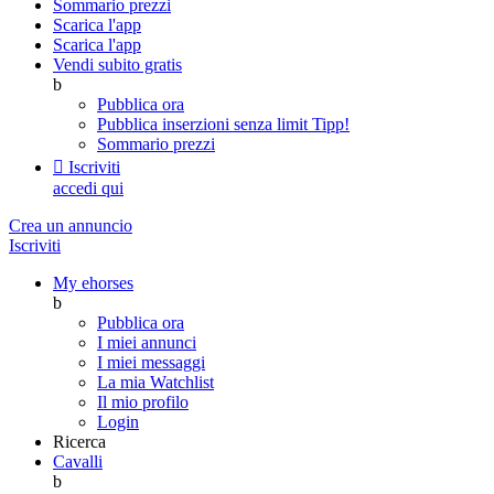
Sommario prezzi
Scarica l'app
Scarica l'app
Vendi subito gratis
b
Pubblica ora
Pubblica inserzioni senza limit
Tipp!
Sommario prezzi

Iscriviti
accedi qui
Crea un annuncio
Iscriviti
My ehorses
b
Pubblica ora
I miei annunci
I miei messaggi
La mia Watchlist
Il mio profilo
Login
Ricerca
Cavalli
b