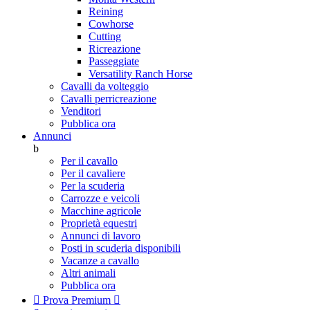
Reining
Cowhorse
Cutting
Ricreazione
Passeggiate
Versatility Ranch Horse
Cavalli da volteggio
Cavalli perricreazione
Venditori
Pubblica ora
Annunci
b
Per il cavallo
Per il cavaliere
Per la scuderia
Carrozze e veicoli
Macchine agricole
Proprietà equestri
Annunci di lavoro
Posti in scuderia disponibili
Vacanze a cavallo
Altri animali
Pubblica ora

Prova Premium
