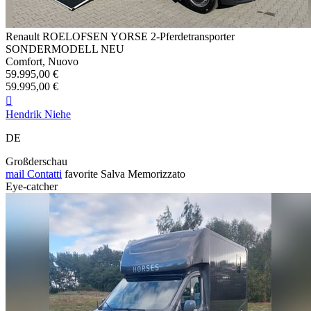
Renault ROELOFSEN YORSE 2-Pferdetransporter
SONDERMODELL NEU
Comfort, Nuovo
59.995,00 €
59.995,00 €

Hendrik Niehe
DE
Großderschau
mail
Contatti
favorite
Salva
Memorizzato
Eye-catcher