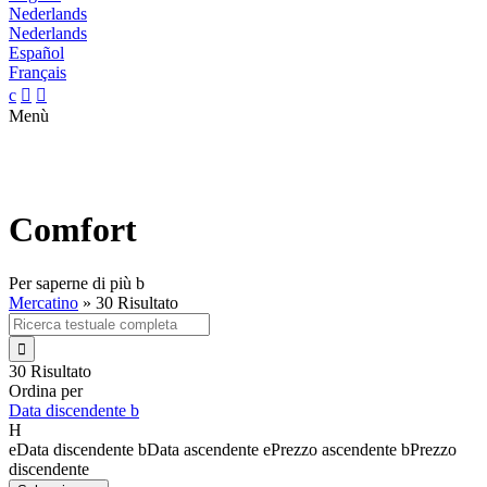
Nederlands
Nederlands
Español
Français
c


Menù
Comfort
Per saperne di più
b
Mercatino
»
30 Risultato

30 Risultato
Ordina per
Data discendente
b
H
e
Data discendente
b
Data ascendente
e
Prezzo ascendente
b
Prezzo
discendente