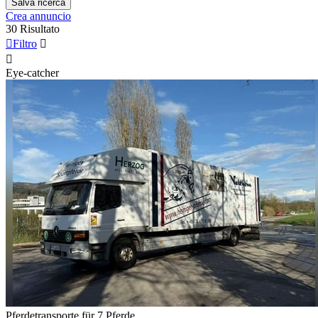
Salva ricerca
Crea annuncio
30 Risultato

Filtro


Eye-catcher
Pferdetransporte für 7 Pferde