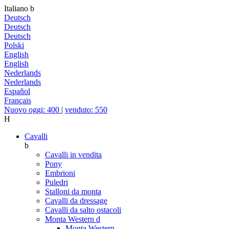
Italiano
b
Deutsch
Deutsch
Deutsch
Polski
English
English
Nederlands
Nederlands
Español
Français
Nuovo oggi: 400
|
venduto: 550
H
Cavalli
b
Cavalli in vendita
Pony
Embrioni
Puledri
Stalloni da monta
Cavalli da dressage
Cavalli da salto ostacoli
Monta Western
d
Monta Western