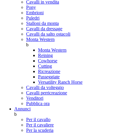
Cavalli in vendita
Pony
Embrioni
Puledri
Stalloni da monta
Cavalli da dressage
Cavalli da salto ostacoli
Monta Western
b
Monta Western
Reining
Cowhorse
Cutting
Ricreazione
Passeggiate
Versatility Ranch Horse
Cavalli da volteggio
Cavalli perricreazione
Venditori
Pubblica ora
Annunci
b
Per il cavallo
Per il cavaliere
Per la scuderia