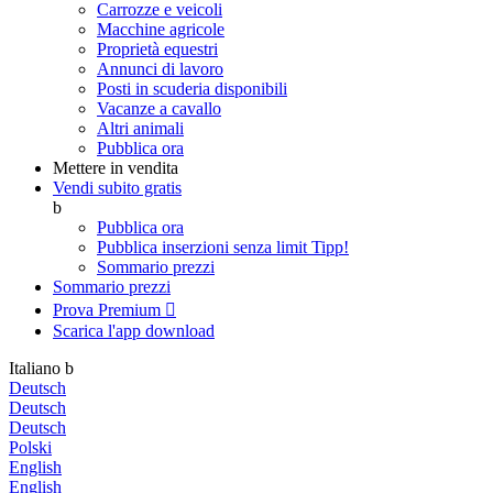
Carrozze e veicoli
Macchine agricole
Proprietà equestri
Annunci di lavoro
Posti in scuderia disponibili
Vacanze a cavallo
Altri animali
Pubblica ora
Mettere in vendita
Vendi subito gratis
b
Pubblica ora
Pubblica inserzioni senza limit
Tipp!
Sommario prezzi
Sommario prezzi
Prova Premium

Scarica l'app
download
Italiano
b
Deutsch
Deutsch
Deutsch
Polski
English
English