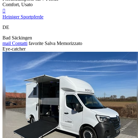
Comfort, Usato

Heiniger Sportpferde
DE
Bad Säckingen
mail
Contatti
favorite
Salva
Memorizzato
Eye-catcher