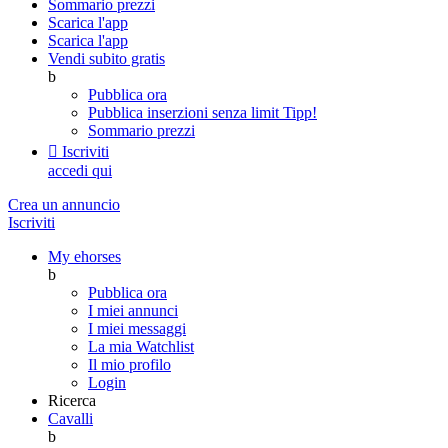
Sommario prezzi
Scarica l'app
Scarica l'app
Vendi subito gratis
b
Pubblica ora
Pubblica inserzioni senza limit
Tipp!
Sommario prezzi

Iscriviti
accedi qui
Crea un annuncio
Iscriviti
My ehorses
b
Pubblica ora
I miei annunci
I miei messaggi
La mia Watchlist
Il mio profilo
Login
Ricerca
Cavalli
b