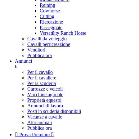
Reining
Cowhorse
Cutting
Ricreazione
Passeggiate
Versatility Ranch Horse
Cavalli da volteggio
Cavalli perricreazione
Venditori
Pubblica ora
Annunci
b
Per il cavallo
Per il cavaliere
Per la scuderia
Carrozze e veicoli
Macchine agricole
Proprietà equestri
Annunci di lavoro
Posti in scuderia disponibili
Vacanze a cavallo
Altri animali
Pubblica ora

Prova Premium
