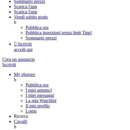
Sommario prezzi
Scarica l'app
Scarica l'app
Vendi subito gratis
b
Pubblica ora
Pubblica inserzioni senza limit
Tipp!
Sommario prezzi

Iscriviti
accedi qui
Crea un annuncio
Iscriviti
My ehorses
b
Pubblica ora
I miei annunci
I miei messaggi
La mia Watchlist
Il mio profilo
Login
Ricerca
Cavalli
b