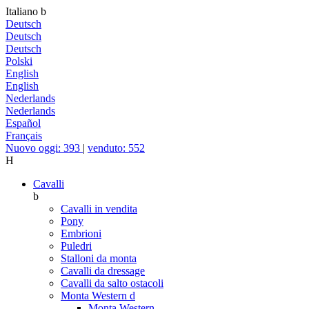
Italiano
b
Deutsch
Deutsch
Deutsch
Polski
English
English
Nederlands
Nederlands
Español
Français
Nuovo oggi: 393
|
venduto: 552
H
Cavalli
b
Cavalli in vendita
Pony
Embrioni
Puledri
Stalloni da monta
Cavalli da dressage
Cavalli da salto ostacoli
Monta Western
d
Monta Western