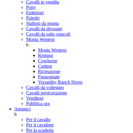
Cavalli in vendita
Pony
Embrioni
Puledri
Stalloni da monta
Cavalli da dressage
Cavalli da salto ostacoli
Monta Western
b
Monta Western
Reining
Cowhorse
Cutting
Ricreazione
Passeggiate
Versatility Ranch Horse
Cavalli da volteggio
Cavalli perricreazione
Venditori
Pubblica ora
Annunci
b
Per il cavallo
Per il cavaliere
Per la scuderia