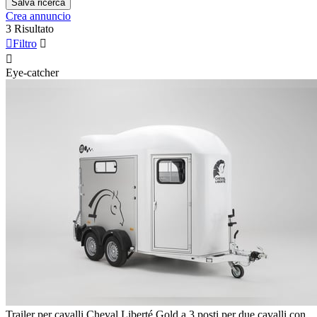
Salva ricerca
Crea annuncio
3 Risultato

Filtro


Eye-catcher
Trailer per cavalli Cheval Liberté Gold a 3 posti per due cavalli con