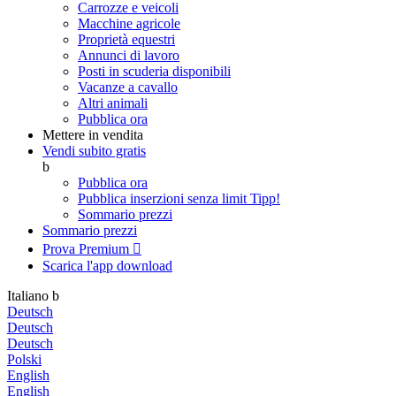
Carrozze e veicoli
Macchine agricole
Proprietà equestri
Annunci di lavoro
Posti in scuderia disponibili
Vacanze a cavallo
Altri animali
Pubblica ora
Mettere in vendita
Vendi subito gratis
b
Pubblica ora
Pubblica inserzioni senza limit
Tipp!
Sommario prezzi
Sommario prezzi
Prova Premium

Scarica l'app
download
Italiano
b
Deutsch
Deutsch
Deutsch
Polski
English
English