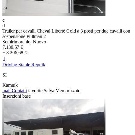
c
d
Trailer per cavalli Cheval Liberté Gold a 3 posti per due cavalli con
sospensione Pullman 2
Semirimorchio, Nuovo
7.138,57 £
~ 8.206,68 €

Driving Stable Repnik
SI
Kamnik
mail
Contatti
favorite
Salva
Memorizzato
Inserzioni base