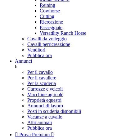
Reining
Cowhorse
Cutting
Ricreazione
Passeggiate
Versatility Ranch Horse
Cavalli da volteggio
Cavalli perricreazione
Venditori
Pubblica ora
Annunci
b
Per il cavallo
Per il cavaliere
Per la scuderia
Carrozze e veicoli
Macchine agricole
Proprietà equestri
Annunci di lavoro
Posti in scuderia disponibili
Vacanze a cavallo
Altri animali
Pubblica ora

Prova Premium
