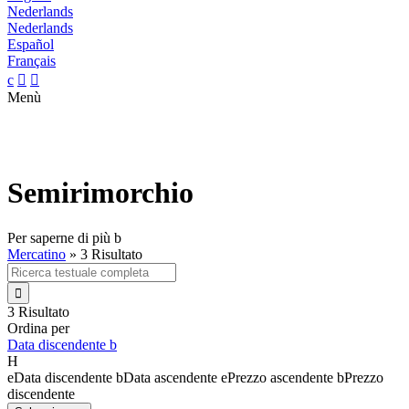
Nederlands
Nederlands
Español
Français
c


Menù
Semirimorchio
Per saperne di più
b
Mercatino
»
3 Risultato

3 Risultato
Ordina per
Data discendente
b
H
e
Data discendente
b
Data ascendente
e
Prezzo ascendente
b
Prezzo
discendente