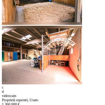
c
d
videocam
Proprietà equestri, Usato
1.360.000 €