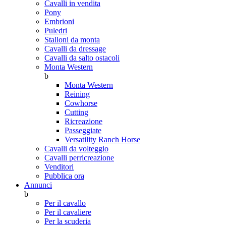
Cavalli in vendita
Pony
Embrioni
Puledri
Stalloni da monta
Cavalli da dressage
Cavalli da salto ostacoli
Monta Western
b
Monta Western
Reining
Cowhorse
Cutting
Ricreazione
Passeggiate
Versatility Ranch Horse
Cavalli da volteggio
Cavalli perricreazione
Venditori
Pubblica ora
Annunci
b
Per il cavallo
Per il cavaliere
Per la scuderia