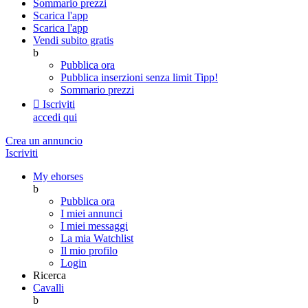
Sommario prezzi
Scarica l'app
Scarica l'app
Vendi subito gratis
b
Pubblica ora
Pubblica inserzioni senza limit
Tipp!
Sommario prezzi

Iscriviti
accedi qui
Crea un annuncio
Iscriviti
My ehorses
b
Pubblica ora
I miei annunci
I miei messaggi
La mia Watchlist
Il mio profilo
Login
Ricerca
Cavalli
b