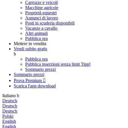
Carrozze e veicoli
Macchine agricole
Proprietà equestri
Annunci di lavoro
Posti in scuderia disponibili
Vacanze a cavallo
Altri animali
Pubblica ora
Mettere in vendita
Vendi subito gratis
b
Pubblica ora
Pubblica inserzioni senza limit
Tipp!
Sommario prezzi
Sommario prezzi
Prova Premium

Scarica l'app
download
Italiano
b
Deutsch
Deutsch
Deutsch
Polski
English
English