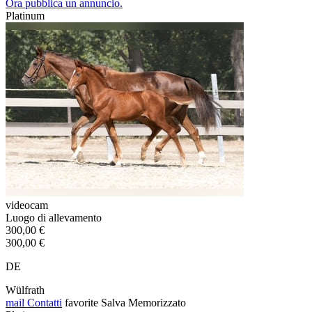
Ora pubblica un annuncio.
Platinum
videocam
Luogo di allevamento
300,00 €
300,00 €
DE
Wülfrath
mail
Contatti
favorite
Salva
Memorizzato