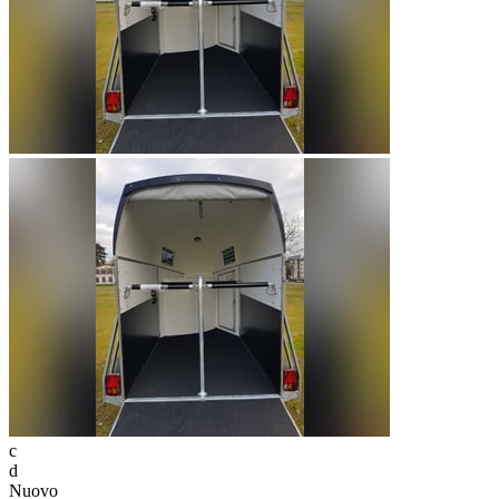
c
d
Nuovo