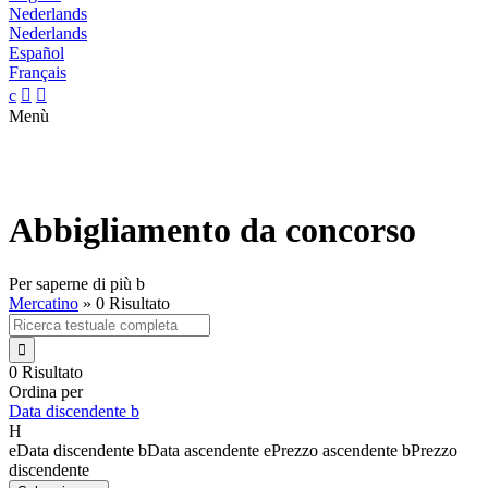
Nederlands
Nederlands
Español
Français
c


Menù
Abbigliamento da concorso
Per saperne di più
b
Mercatino
»
0 Risultato

0 Risultato
Ordina per
Data discendente
b
H
e
Data discendente
b
Data ascendente
e
Prezzo ascendente
b
Prezzo
discendente