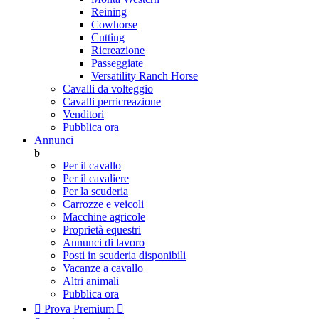
Reining
Cowhorse
Cutting
Ricreazione
Passeggiate
Versatility Ranch Horse
Cavalli da volteggio
Cavalli perricreazione
Venditori
Pubblica ora
Annunci
b
Per il cavallo
Per il cavaliere
Per la scuderia
Carrozze e veicoli
Macchine agricole
Proprietà equestri
Annunci di lavoro
Posti in scuderia disponibili
Vacanze a cavallo
Altri animali
Pubblica ora

Prova Premium
