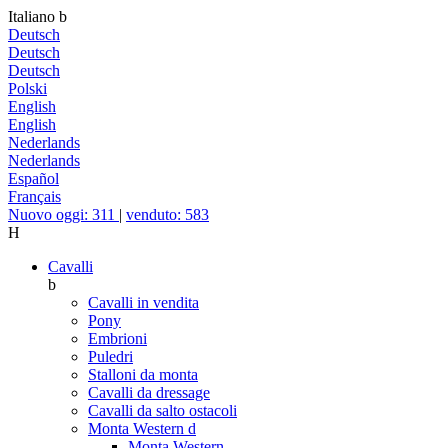
Italiano
b
Deutsch
Deutsch
Deutsch
Polski
English
English
Nederlands
Nederlands
Español
Français
Nuovo oggi: 311
|
venduto: 583
H
Cavalli
b
Cavalli in vendita
Pony
Embrioni
Puledri
Stalloni da monta
Cavalli da dressage
Cavalli da salto ostacoli
Monta Western
d
Monta Western