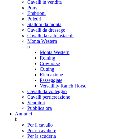
Cavalli in vendita
Pony
Embrioni
Puledri
Stalloni da monta
Cavalli da dressage
Cavalli da salto ostacoli
Monta Western
b
Monta Western
Reining
Cowhorse
Cutting
Ricreazione
Passeggiate
Versatility Ranch Horse
Cavalli da volteggio
Cavalli perricreazione
Venditori
Pubblica ora
Annunci
b
Per il cavallo
Per il cavaliere
Per la scuderia