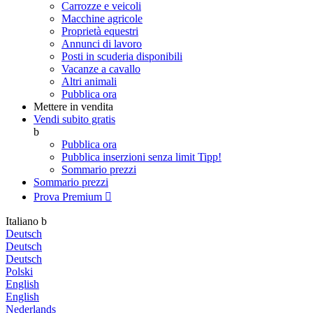
Carrozze e veicoli
Macchine agricole
Proprietà equestri
Annunci di lavoro
Posti in scuderia disponibili
Vacanze a cavallo
Altri animali
Pubblica ora
Mettere in vendita
Vendi subito gratis
b
Pubblica ora
Pubblica inserzioni senza limit
Tipp!
Sommario prezzi
Sommario prezzi
Prova Premium

Italiano
b
Deutsch
Deutsch
Deutsch
Polski
English
English
Nederlands