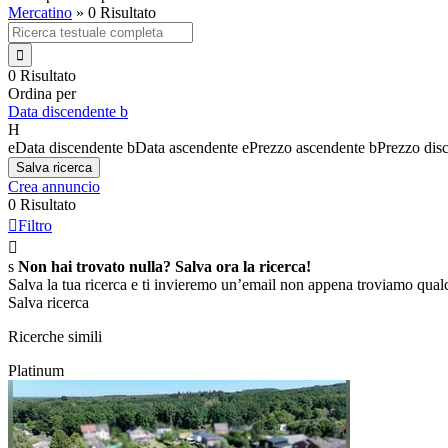
Mercatino
»
0 Risultato

0 Risultato
Ordina per
Data discendente
b
H
e
Data discendente
b
Data ascendente
e
Prezzo ascendente
b
Prezzo dis
Salva ricerca
Crea annuncio
0 Risultato

Filtro

s
Non hai trovato nulla? Salva ora la ricerca!
Salva la tua ricerca e ti invieremo un’email non appena troviamo qualc
Salva ricerca
Ricerche simili
Platinum