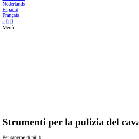
Nederlands
Español
Français
c


Menù
Strumenti per la pulizia del cava
Per saperne di più
b