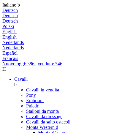
Italiano
b
Deutsch
Deutsch
Deutsch
Polski
English
English
Nederlands
Nederlands
Español
Français
Nuovo oggi: 386
|
venduto: 546
H
Cavalli
b
Cavalli in vendita
Pony
Embrioni
Puledri
Stalloni da monta
Cavalli da dressage
Cavalli da salto ostacoli
Monta Western
d
Monta Western