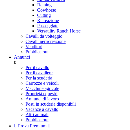
Reining
Cowhorse
Cutting
Ricreazione
Passeggiate
Versatility Ranch Horse
Cavalli da volteggio
Cavalli perricreazione
Venditori
Pubblica ora
Annunci
b
Per il cavallo
Per il cavaliere
Per la scuderia
Carrozze e veicoli
Macchine agricole
Proprietà equestri
Annunci di lavoro
Posti in scuderia disponibili
Vacanze a cavallo
Altri animali
Pubblica ora

Prova Premium
