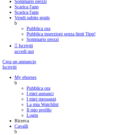
Sommario prezzi
Scarica l'app
Scarica l'app
Vendi subito gratis
b
Pubblica ora
Pubblica inserzioni senza limit
Tipp!
Sommario prezzi

Iscriviti
accedi qui
Crea un annuncio
Iscriviti
My ehorses
b
Pubblica ora
I miei annunci
I miei messaggi
La mia Watchlist
Il mio profilo
Login
Ricerca
Cavalli
b