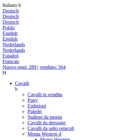
Italiano
b
Deutsch
Deutsch
Deutsch
Polski
English
English
Nederlands
Nederlands
Español
Français
Nuovo oggi: 289
|
venduto: 564
H
Cavalli
b
Cavalli in vendita
Pony
Embrioni
Puledri
Stalloni da monta
Cavalli da dressage
Cavalli da salto ostacoli
Monta Western
d
Monta Western