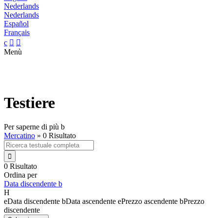
Nederlands
Nederlands
Español
Français
c


Menù
Testiere
Per saperne di più
b
Mercatino
»
0 Risultato

0 Risultato
Ordina per
Data discendente
b
H
e
Data discendente
b
Data ascendente
e
Prezzo ascendente
b
Prezzo
discendente