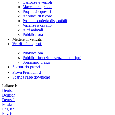
Carrozze e veicoli
Macchine agricole
Proprietà equestri
Annunci di lavoro
Posti in scuderia disponibili
Vacanze a cavallo
Altri animali
Pubblica ora
Mettere in vendita
Vendi subito gratis
b
Pubblica ora
Pubblica inserzioni senza limit
Tipp!
Sommario prezzi
Sommario prezzi
Prova Premium

Scarica l'app
download
Italiano
b
Deutsch
Deutsch
Deutsch
Polski
English
English