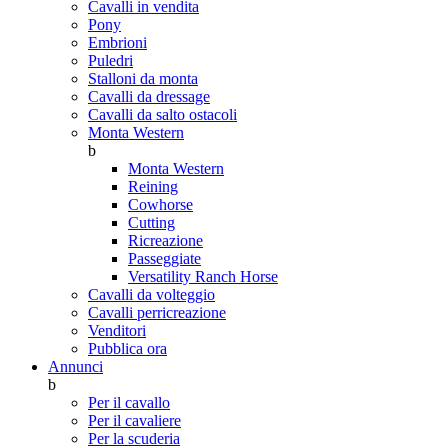
Cavalli in vendita
Pony
Embrioni
Puledri
Stalloni da monta
Cavalli da dressage
Cavalli da salto ostacoli
Monta Western
b
Monta Western
Reining
Cowhorse
Cutting
Ricreazione
Passeggiate
Versatility Ranch Horse
Cavalli da volteggio
Cavalli perricreazione
Venditori
Pubblica ora
Annunci
b
Per il cavallo
Per il cavaliere
Per la scuderia