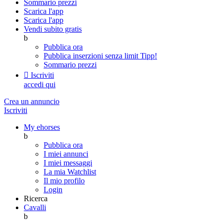
Sommario prezzi
Scarica l'app
Scarica l'app
Vendi subito gratis
b
Pubblica ora
Pubblica inserzioni senza limit
Tipp!
Sommario prezzi

Iscriviti
accedi qui
Crea un annuncio
Iscriviti
My ehorses
b
Pubblica ora
I miei annunci
I miei messaggi
La mia Watchlist
Il mio profilo
Login
Ricerca
Cavalli
b