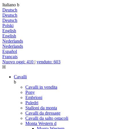
Italiano
b
Deutsch
Deutsch
Deutsch
Polski
English
English
Nederlands
Nederlands
Español
Français
Nuovo oggi: 410
|
venduto: 603
H
Cavalli
b
Cavalli in vendita
Pony
Embrioni
Puledri
Stalloni da monta
Cavalli da dressage
Cavalli da salto ostacoli
Monta Western
d
Monta Western