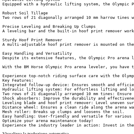
Equipped with a hydraulic lifting system, the Olympic P
Robust Soil Tillage  

Two rows of 21 diagonally arranged 10 mm harrow tines w
Precise Leveling and Breaking Up Clumps  

A leveling bar and the built-in hoof print remover work
Sturdy Hoof Print Remover  

A multi-adjustable hoof print remover is mounted on the
Easy Handling and Versatility  

Despite its extensive features, the Olympic Pro arena l
With the BM Horse Olympic Pro arena leveler, you have t
Experience top-notch riding surface care with the Olymp
Key Features:  

Integrated follow-up device: Ensures smooth and efficien
Hydraulic lifting system: For effortless lifting and low
Two rows of 21 diagonally arranged 10 mm tines: Ensure t
Shock absorbers: Improve the durability and effectivenes
Leveling blade and hoof print remover: Level uneven surf
Distance wheel: Ensures a clean ride along the arena wal
Mesh roller: Breaks up clumps and loosens the soil.  

Easy handling: User-friendly and versatile for various s
Optimize your arena maintenance today!  

Experience the industry leader in action: Invest in the
Visualizza la traduzione automatica