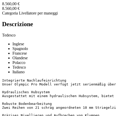
8.560,00 €
8.560,00 €
Categoria
Livellatore per maneggi
Descrizione
Tedesco
Inglese
Spagnolo
Francese
Olandese
Polacco
Tedesco
Italiano
Integrierte Nachlaufeinrichtung

Unser Olympic Pro Modell verfügt jetzt serienmäßig über
Hydraulisches Hubsystem

Ausgestattet mit einem hydraulischen Hubsystem, bietet 
Robuste Bodenbearbeitung

Zwei Reihen von 21 schräg angeordneten 10 mm Striegelzi
Präzises Nivellieren und Aufbrechen von Klumpen
