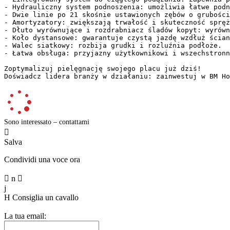
- Hydrauliczny system podnoszenia: umożliwia łatwe podno
- Dwie linie po 21 skośnie ustawionych zębów o grubości
- Amortyzatory: zwiększają trwałość i skuteczność spręży
- Dłuto wyrównujące i rozdrabniacz śladów kopyt: wyrównu
- Koło dystansowe: gwarantuje czystą jazdę wzdłuż ściany
- Walec siatkowy: rozbija grudki i rozluźnia podłoże.  

- Łatwa obsługa: przyjazny użytkownikowi i wszechstronny
Zoptymalizuj pielęgnację swojego placu już dziś!  

Doświadcz lidera branży w działaniu: zainwestuj w BM Ho
Sono interessato – contattami

Salva
Condividi una voce ora

n

j
H
Consiglia un cavallo
La tua email: