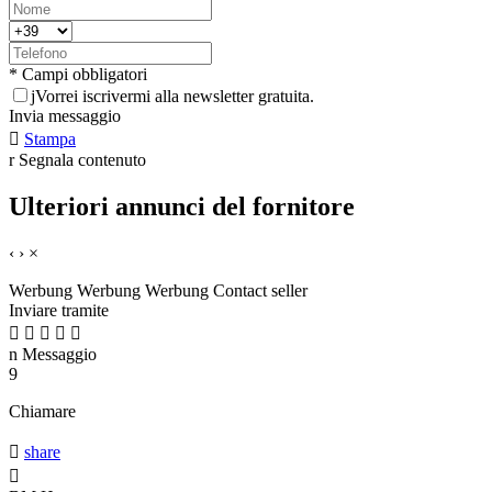
* Campi obbligatori
j
Vorrei iscrivermi alla newsletter gratuita.
Invia messaggio

Stampa
r
Segnala contenuto
Ulteriori annunci del fornitore
‹
›
×
Werbung
Werbung
Werbung
Contact seller
Inviare tramite





n
Messaggio
9
Chiamare

share
