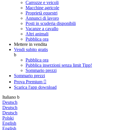
Carrozze e veicoli
Macchine agricole
Proprietà equestri
Annunci di lavoro
Posti in scuderia disponibili
Vacanze a cavallo
Altri animali
Pubblica ora
Mettere in vendita
Vendi subito gratis
b
Pubblica ora
Pubblica inserzioni senza limit
Tipp!
Sommario prezzi
Sommario prezzi
Prova Premium

Scarica l'app
download
Italiano
b
Deutsch
Deutsch
Deutsch
Polski
English
English