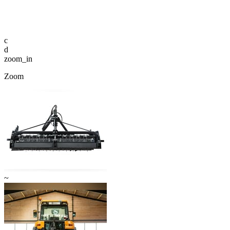
c
d
zoom_in
Zoom
~