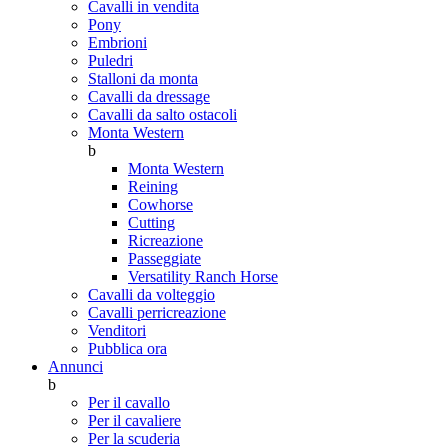
Cavalli in vendita
Pony
Embrioni
Puledri
Stalloni da monta
Cavalli da dressage
Cavalli da salto ostacoli
Monta Western
b
Monta Western
Reining
Cowhorse
Cutting
Ricreazione
Passeggiate
Versatility Ranch Horse
Cavalli da volteggio
Cavalli perricreazione
Venditori
Pubblica ora
Annunci
b
Per il cavallo
Per il cavaliere
Per la scuderia