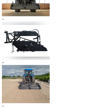
~
~
~