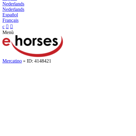
Nederlands
Nederlands
Español
Français
c


Menù
Mercatino
» ID: 4148421