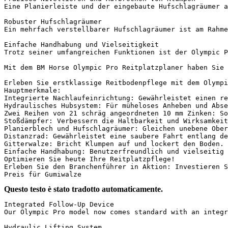
Eine Planierleiste und der eingebaute Hufschlagräumer a
Robuster Hufschlagräumer

Ein mehrfach verstellbarer Hufschlagräumer ist am Rahme
Einfache Handhabung und Vielseitigkeit

Trotz seiner umfangreichen Funktionen ist der Olympic P
Mit dem BM Horse Olympic Pro Reitplatzplaner haben Sie 
Erleben Sie erstklassige Reitbodenpflege mit dem Olympi
Hauptmerkmale:

Integrierte Nachlaufeinrichtung: Gewährleistet einen rei
Hydraulisches Hubsystem: Für müheloses Anheben und Absen
Zwei Reihen von 21 schräg angeordneten 10 mm Zinken: Sor
Stoßdämpfer: Verbessern die Haltbarkeit und Wirksamkeit 
Planierblech und Hufschlagräumer: Gleichen unebene Oberf
Distanzrad: Gewährleistet eine saubere Fahrt entlang der
Gitterwalze: Bricht Klumpen auf und lockert den Boden.

Einfache Handhabung: Benutzerfreundlich und vielseitig f
Optimieren Sie heute Ihre Reitplatzpflege!

Erleben Sie den Branchenführer in Aktion: Investieren S
Preis für Gumiwalze
Questo testo è stato tradotto automaticamente.
Integrated Follow-Up Device  

Our Olympic Pro model now comes standard with an integr
Hydraulic Lifting System  
