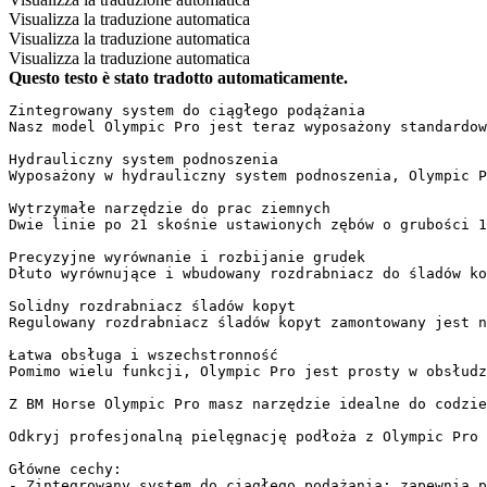
Visualizza la traduzione automatica
Visualizza la traduzione automatica
Visualizza la traduzione automatica
Questo testo è stato tradotto automaticamente.
Zintegrowany system do ciągłego podążania  

Nasz model Olympic Pro jest teraz wyposażony standardow
Hydrauliczny system podnoszenia  

Wyposażony w hydrauliczny system podnoszenia, Olympic Pr
Wytrzymałe narzędzie do prac ziemnych  

Dwie linie po 21 skośnie ustawionych zębów o grubości 1
Precyzyjne wyrównanie i rozbijanie grudek  

Dłuto wyrównujące i wbudowany rozdrabniacz do śladów ko
Solidny rozdrabniacz śladów kopyt  

Regulowany rozdrabniacz śladów kopyt zamontowany jest n
Łatwa obsługa i wszechstronność  

Pomimo wielu funkcji, Olympic Pro jest prosty w obsłudz
Z BM Horse Olympic Pro masz narzędzie idealne do codzie
Odkryj profesjonalną pielęgnację podłoża z Olympic Pro 
Główne cechy:  

- Zintegrowany system do ciągłego podążania: zapewnia pł