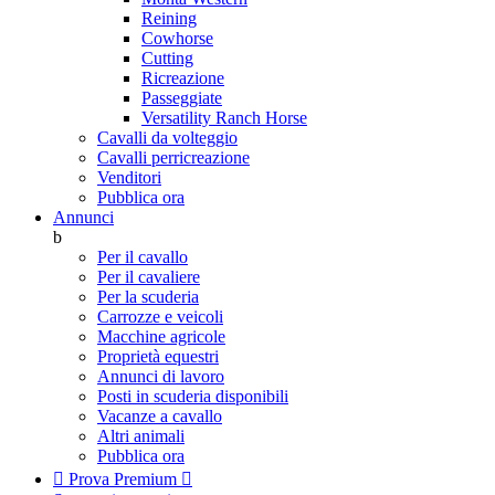
Reining
Cowhorse
Cutting
Ricreazione
Passeggiate
Versatility Ranch Horse
Cavalli da volteggio
Cavalli perricreazione
Venditori
Pubblica ora
Annunci
b
Per il cavallo
Per il cavaliere
Per la scuderia
Carrozze e veicoli
Macchine agricole
Proprietà equestri
Annunci di lavoro
Posti in scuderia disponibili
Vacanze a cavallo
Altri animali
Pubblica ora

Prova Premium
