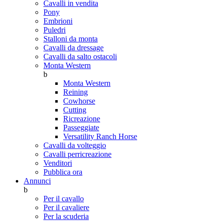
Cavalli in vendita
Pony
Embrioni
Puledri
Stalloni da monta
Cavalli da dressage
Cavalli da salto ostacoli
Monta Western
b
Monta Western
Reining
Cowhorse
Cutting
Ricreazione
Passeggiate
Versatility Ranch Horse
Cavalli da volteggio
Cavalli perricreazione
Venditori
Pubblica ora
Annunci
b
Per il cavallo
Per il cavaliere
Per la scuderia