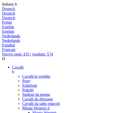
Italiano
b
Deutsch
Deutsch
Deutsch
Polski
English
English
Nederlands
Nederlands
Español
Français
Nuovo oggi: 435
|
venduto: 574
H
Cavalli
b
Cavalli in vendita
Pony
Embrioni
Puledri
Stalloni da monta
Cavalli da dressage
Cavalli da salto ostacoli
Monta Western
d
Monta Western