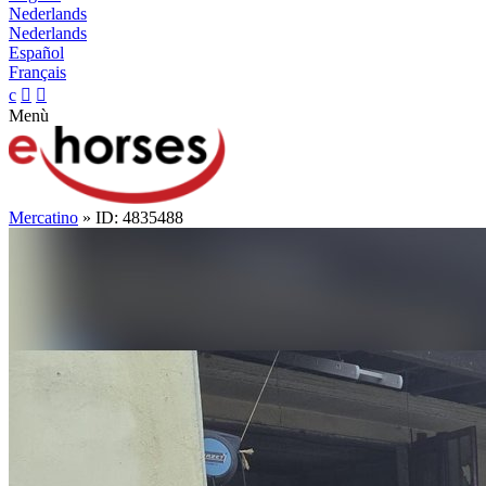
Nederlands
Nederlands
Español
Français
c


Menù
Mercatino
» ID: 4835488