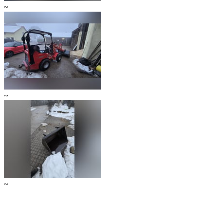
~
~
~