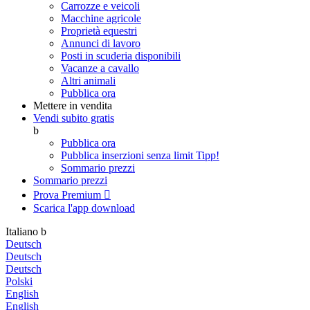
Carrozze e veicoli
Macchine agricole
Proprietà equestri
Annunci di lavoro
Posti in scuderia disponibili
Vacanze a cavallo
Altri animali
Pubblica ora
Mettere in vendita
Vendi subito gratis
b
Pubblica ora
Pubblica inserzioni senza limit
Tipp!
Sommario prezzi
Sommario prezzi
Prova Premium

Scarica l'app
download
Italiano
b
Deutsch
Deutsch
Deutsch
Polski
English
English