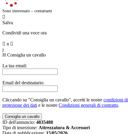
Sono interessato – contattami

Salva
Condividi una voce ora

n

j
H
Consiglia un cavallo
La tua email:
Email del destinatario:
Cliccando su "Consiglia un cavallo", accetti le nostre
condizioni di
protezione dei dati
e le nostre
Condizioni generali di contratto
.
ID dell'annuncio:
4835488
Tipo di inserzione:
Attrezzatura & Accessori
Data di pubblicazione:
15/05/2026