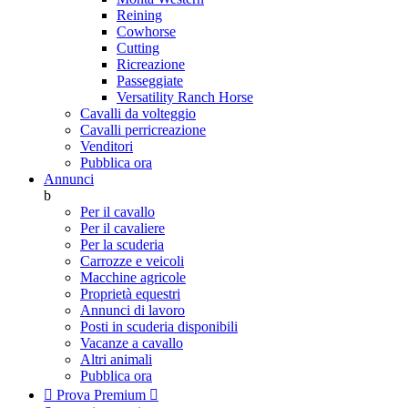
Reining
Cowhorse
Cutting
Ricreazione
Passeggiate
Versatility Ranch Horse
Cavalli da volteggio
Cavalli perricreazione
Venditori
Pubblica ora
Annunci
b
Per il cavallo
Per il cavaliere
Per la scuderia
Carrozze e veicoli
Macchine agricole
Proprietà equestri
Annunci di lavoro
Posti in scuderia disponibili
Vacanze a cavallo
Altri animali
Pubblica ora

Prova Premium
