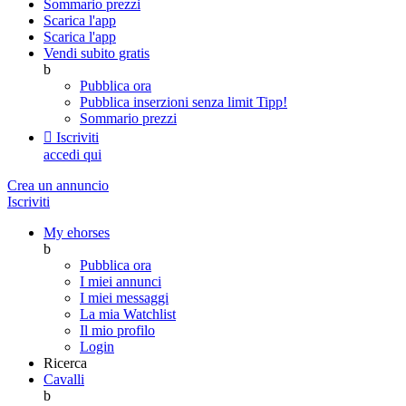
Sommario prezzi
Scarica l'app
Scarica l'app
Vendi subito gratis
b
Pubblica ora
Pubblica inserzioni senza limit
Tipp!
Sommario prezzi

Iscriviti
accedi qui
Crea un annuncio
Iscriviti
My ehorses
b
Pubblica ora
I miei annunci
I miei messaggi
La mia Watchlist
Il mio profilo
Login
Ricerca
Cavalli
b