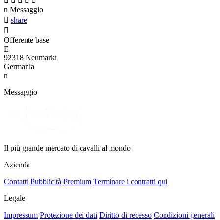





n
Messaggio

share

Offerente base
E
92318 Neumarkt
Germania
n
Messaggio
Il più grande mercato di cavalli al mondo
Azienda
Contatti
Pubblicità
Premium
Terminare i contratti qui
Legale
Impressum
Protezione dei dati
Diritto di recesso
Condizioni generali