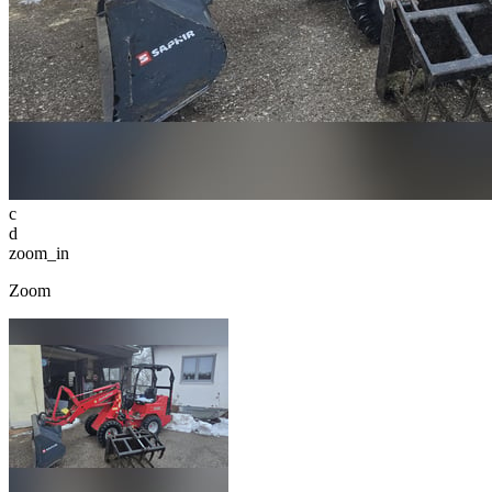
c
d
zoom_in
Zoom