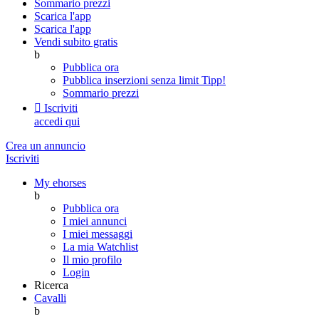
Sommario prezzi
Scarica l'app
Scarica l'app
Vendi subito gratis
b
Pubblica ora
Pubblica inserzioni senza limit
Tipp!
Sommario prezzi

Iscriviti
accedi qui
Crea un annuncio
Iscriviti
My ehorses
b
Pubblica ora
I miei annunci
I miei messaggi
La mia Watchlist
Il mio profilo
Login
Ricerca
Cavalli
b