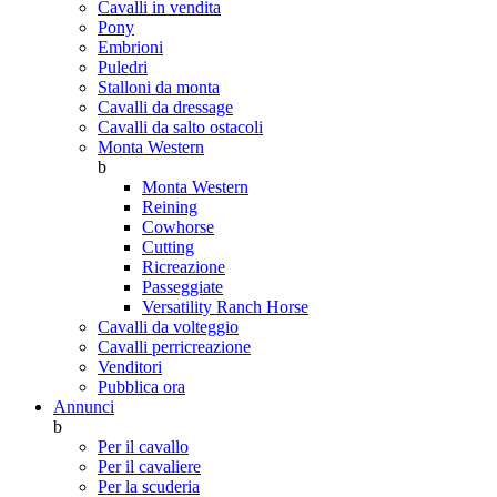
Cavalli in vendita
Pony
Embrioni
Puledri
Stalloni da monta
Cavalli da dressage
Cavalli da salto ostacoli
Monta Western
b
Monta Western
Reining
Cowhorse
Cutting
Ricreazione
Passeggiate
Versatility Ranch Horse
Cavalli da volteggio
Cavalli perricreazione
Venditori
Pubblica ora
Annunci
b
Per il cavallo
Per il cavaliere
Per la scuderia