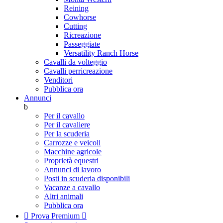
Reining
Cowhorse
Cutting
Ricreazione
Passeggiate
Versatility Ranch Horse
Cavalli da volteggio
Cavalli perricreazione
Venditori
Pubblica ora
Annunci
b
Per il cavallo
Per il cavaliere
Per la scuderia
Carrozze e veicoli
Macchine agricole
Proprietà equestri
Annunci di lavoro
Posti in scuderia disponibili
Vacanze a cavallo
Altri animali
Pubblica ora

Prova Premium
