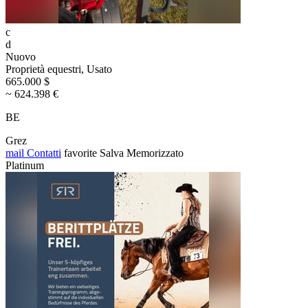
c
d
Nuovo
Proprietà equestri, Usato
665.000 $
~ 624.398 €
BE
Grez
mail
Contatti
favorite
Salva
Memorizzato
Platinum