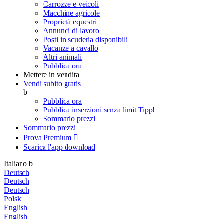
Carrozze e veicoli
Macchine agricole
Proprietà equestri
Annunci di lavoro
Posti in scuderia disponibili
Vacanze a cavallo
Altri animali
Pubblica ora
Mettere in vendita
Vendi subito gratis
b
Pubblica ora
Pubblica inserzioni senza limit
Tipp!
Sommario prezzi
Sommario prezzi
Prova Premium

Scarica l'app
download
Italiano
b
Deutsch
Deutsch
Deutsch
Polski
English
English