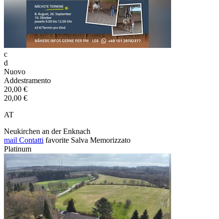
c
d
Nuovo
Addestramento
20,00 €
20,00 €
AT
Neukirchen an der Enknach
mail
Contatti
favorite
Salva
Memorizzato
Platinum