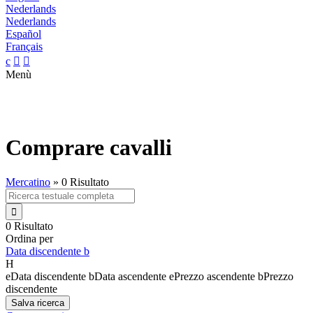
Nederlands
Nederlands
Español
Français
c


Menù
Comprare cavalli
Mercatino
»
0 Risultato

0 Risultato
Ordina per
Data discendente
b
H
e
Data discendente
b
Data ascendente
e
Prezzo ascendente
b
Prezzo
discendente
Salva ricerca