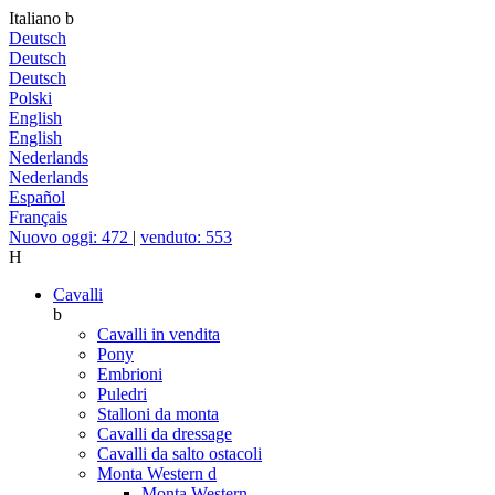
Italiano
b
Deutsch
Deutsch
Deutsch
Polski
English
English
Nederlands
Nederlands
Español
Français
Nuovo oggi: 472
|
venduto: 553
H
Cavalli
b
Cavalli in vendita
Pony
Embrioni
Puledri
Stalloni da monta
Cavalli da dressage
Cavalli da salto ostacoli
Monta Western
d
Monta Western