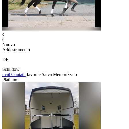
c
d
Nuovo
Addestramento
DE
Schildow
mail
Contatti
favorite
Salva
Memorizzato
Platinum