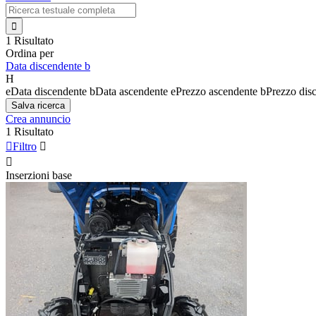

1 Risultato
Ordina per
Data discendente
b
H
e
Data discendente
b
Data ascendente
e
Prezzo ascendente
b
Prezzo dis
Salva ricerca
Crea annuncio
1 Risultato

Filtro


Inserzioni base