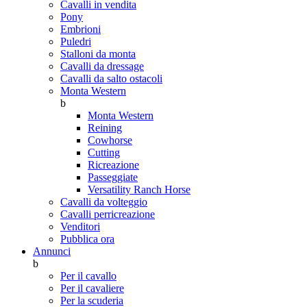
Cavalli in vendita
Pony
Embrioni
Puledri
Stalloni da monta
Cavalli da dressage
Cavalli da salto ostacoli
Monta Western
b
Monta Western
Reining
Cowhorse
Cutting
Ricreazione
Passeggiate
Versatility Ranch Horse
Cavalli da volteggio
Cavalli perricreazione
Venditori
Pubblica ora
Annunci
b
Per il cavallo
Per il cavaliere
Per la scuderia