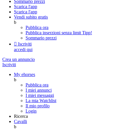
Sommario prezzi
Scarica l'app
Scarica l'app
Vendi subito gratis
b
Pubblica ora
Pubblica inserzioni senza limit
Tipp!
Sommario prezzi

Iscriviti
accedi qui
Crea un annuncio
Iscriviti
My ehorses
b
Pubblica ora
I miei annunci
I miei messaggi
La mia Watchlist
Il mio profilo
Login
Ricerca
Cavalli
b