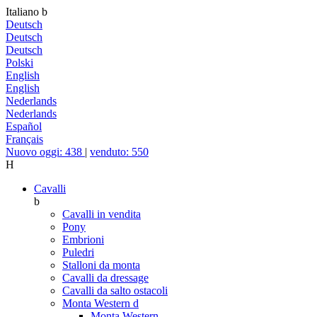
Italiano
b
Deutsch
Deutsch
Deutsch
Polski
English
English
Nederlands
Nederlands
Español
Français
Nuovo oggi: 438
|
venduto: 550
H
Cavalli
b
Cavalli in vendita
Pony
Embrioni
Puledri
Stalloni da monta
Cavalli da dressage
Cavalli da salto ostacoli
Monta Western
d
Monta Western