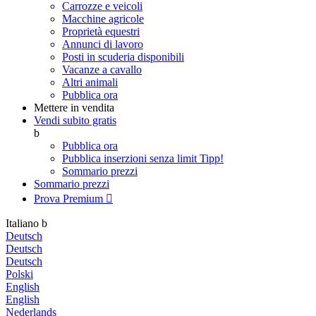
Carrozze e veicoli
Macchine agricole
Proprietà equestri
Annunci di lavoro
Posti in scuderia disponibili
Vacanze a cavallo
Altri animali
Pubblica ora
Mettere in vendita
Vendi subito gratis
b
Pubblica ora
Pubblica inserzioni senza limit
Tipp!
Sommario prezzi
Sommario prezzi
Prova Premium

Italiano
b
Deutsch
Deutsch
Deutsch
Polski
English
English
Nederlands