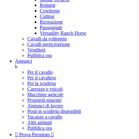
Reining
Cowhorse
Cutting
Ricreazione
Passeggiate
Versatility Ranch Horse
Cavalli da volteggio
Cavalli perricreazione
Venditori
Pubblica ora
Annunci
b
Per il cavallo
Per il cavaliere
Per la scuderia
Carrozze e veicoli
Macchine agricole
Proprietà equestri
Annunci di lavoro
Posti in scuderia disponibili
Vacanze a cavallo
Altri animali
Pubblica ora

Prova Premium
