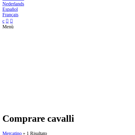
Nederlands
Español
Français
c


Menù
Comprare cavalli
Mercatino
»
1 Risultato