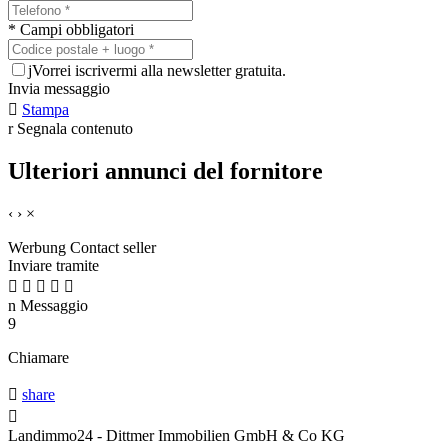
* Campi obbligatori
j
Vorrei iscrivermi alla newsletter gratuita.
Invia messaggio

Stampa
r
Segnala contenuto
Ulteriori annunci del fornitore
‹
›
×
Werbung
Contact seller
Inviare tramite





n
Messaggio
9
Chiamare

share

Landimmo24 - Dittmer Immobilien GmbH & Co KG