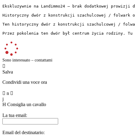
Ekskluzywnie na Landimmo24 – brak dodatkowej prowizji d
Historyczny dwór z konstrukcji szachulcowej / folwark o
Ten historyczny dwór z konstrukcji szachulcowej / folwa
Przez pokolenia ten dwór był centrum życia rodziny. Tu
Sono interessato – contattami

Salva
Condividi una voce ora

n

j
H
Consiglia un cavallo
La tua email:
Email del destinatario: