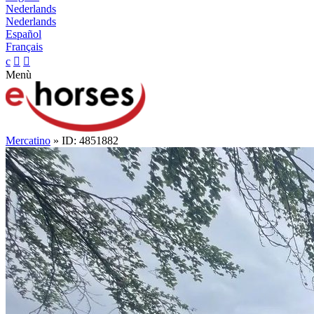
Nederlands
Nederlands
Español
Français
c


Menù
Mercatino
» ID: 4851882