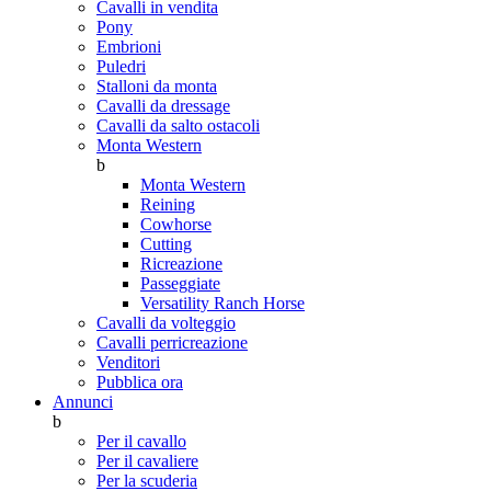
Cavalli in vendita
Pony
Embrioni
Puledri
Stalloni da monta
Cavalli da dressage
Cavalli da salto ostacoli
Monta Western
b
Monta Western
Reining
Cowhorse
Cutting
Ricreazione
Passeggiate
Versatility Ranch Horse
Cavalli da volteggio
Cavalli perricreazione
Venditori
Pubblica ora
Annunci
b
Per il cavallo
Per il cavaliere
Per la scuderia