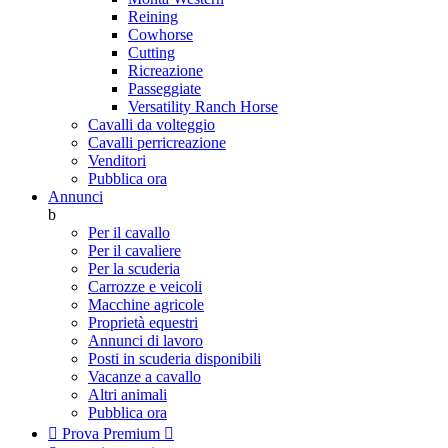
Reining
Cowhorse
Cutting
Ricreazione
Passeggiate
Versatility Ranch Horse
Cavalli da volteggio
Cavalli perricreazione
Venditori
Pubblica ora
Annunci
b
Per il cavallo
Per il cavaliere
Per la scuderia
Carrozze e veicoli
Macchine agricole
Proprietà equestri
Annunci di lavoro
Posti in scuderia disponibili
Vacanze a cavallo
Altri animali
Pubblica ora

Prova Premium
