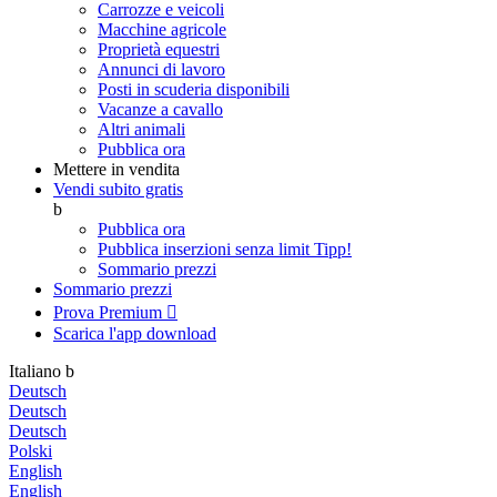
Carrozze e veicoli
Macchine agricole
Proprietà equestri
Annunci di lavoro
Posti in scuderia disponibili
Vacanze a cavallo
Altri animali
Pubblica ora
Mettere in vendita
Vendi subito gratis
b
Pubblica ora
Pubblica inserzioni senza limit
Tipp!
Sommario prezzi
Sommario prezzi
Prova Premium

Scarica l'app
download
Italiano
b
Deutsch
Deutsch
Deutsch
Polski
English
English