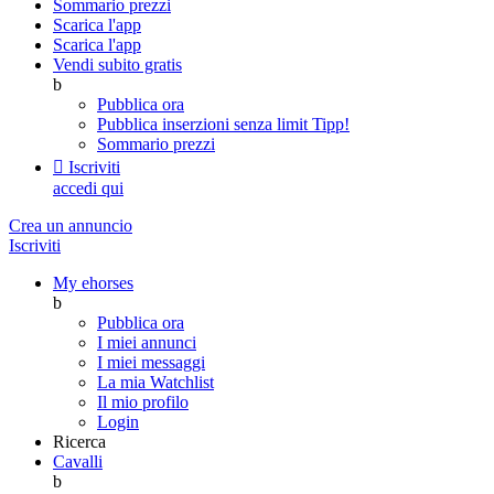
Sommario prezzi
Scarica l'app
Scarica l'app
Vendi subito gratis
b
Pubblica ora
Pubblica inserzioni senza limit
Tipp!
Sommario prezzi

Iscriviti
accedi qui
Crea un annuncio
Iscriviti
My ehorses
b
Pubblica ora
I miei annunci
I miei messaggi
La mia Watchlist
Il mio profilo
Login
Ricerca
Cavalli
b