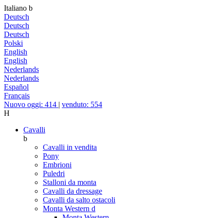
Italiano
b
Deutsch
Deutsch
Deutsch
Polski
English
English
Nederlands
Nederlands
Español
Français
Nuovo oggi: 414
|
venduto: 554
H
Cavalli
b
Cavalli in vendita
Pony
Embrioni
Puledri
Stalloni da monta
Cavalli da dressage
Cavalli da salto ostacoli
Monta Western
d
Monta Western