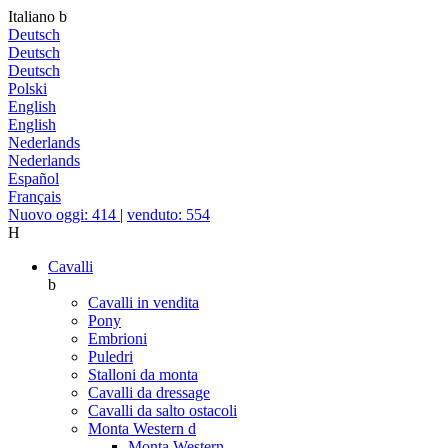
Italiano
b
Deutsch
Deutsch
Deutsch
Polski
English
English
Nederlands
Nederlands
Español
Français
Nuovo oggi: 414
|
venduto: 554
H
Cavalli
b
Cavalli in vendita
Pony
Embrioni
Puledri
Stalloni da monta
Cavalli da dressage
Cavalli da salto ostacoli
Monta Western
d
Monta Western