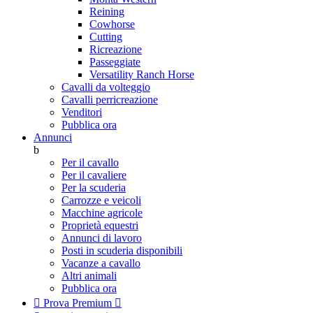
Reining
Cowhorse
Cutting
Ricreazione
Passeggiate
Versatility Ranch Horse
Cavalli da volteggio
Cavalli perricreazione
Venditori
Pubblica ora
Annunci
b
Per il cavallo
Per il cavaliere
Per la scuderia
Carrozze e veicoli
Macchine agricole
Proprietà equestri
Annunci di lavoro
Posti in scuderia disponibili
Vacanze a cavallo
Altri animali
Pubblica ora

Prova Premium
