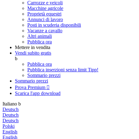
Carrozze e veicoli
Macchine agricole
Proprietà equestri
Annunci di lavoro
Posti in scuderia disponibili
Vacanze a cavallo
Altri animali
Pubblica ora
Mettere in vendita
Vendi subito gratis
b
Pubblica ora
Pubblica inserzioni senza limit
Tipp!
Sommario prezzi
Sommario prezzi
Prova Premium

Scarica l'app
download
Italiano
b
Deutsch
Deutsch
Deutsch
Polski
English
English