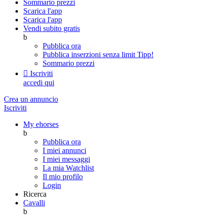
Sommario prezzi
Scarica l'app
Scarica l'app
Vendi subito gratis
b
Pubblica ora
Pubblica inserzioni senza limit
Tipp!
Sommario prezzi

Iscriviti
accedi qui
Crea un annuncio
Iscriviti
My ehorses
b
Pubblica ora
I miei annunci
I miei messaggi
La mia Watchlist
Il mio profilo
Login
Ricerca
Cavalli
b