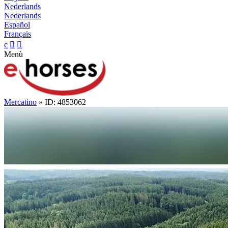
Nederlands
Nederlands
Español
Français
c


Menù
Mercatino
» ID: 4853062