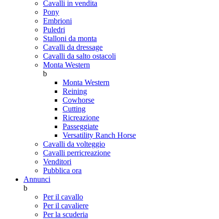
Cavalli in vendita
Pony
Embrioni
Puledri
Stalloni da monta
Cavalli da dressage
Cavalli da salto ostacoli
Monta Western
b
Monta Western
Reining
Cowhorse
Cutting
Ricreazione
Passeggiate
Versatility Ranch Horse
Cavalli da volteggio
Cavalli perricreazione
Venditori
Pubblica ora
Annunci
b
Per il cavallo
Per il cavaliere
Per la scuderia