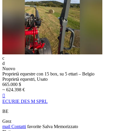
c
d
Nuovo
Proprietà equestre con 15 box, su 5 ettari – Belgio
Proprietà equestri, Usato
665.000 $
~ 624.398 €

ECURIE DES M SPRL
BE
Grez
mail
Contatti
favorite
Salva
Memorizzato