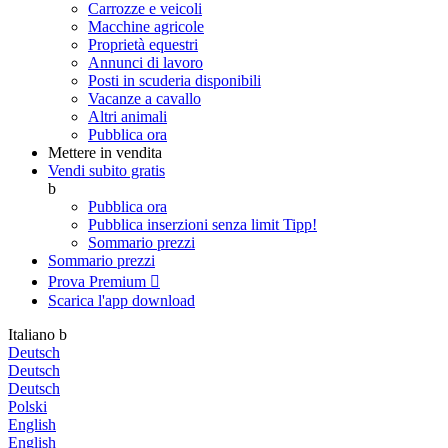
Carrozze e veicoli
Macchine agricole
Proprietà equestri
Annunci di lavoro
Posti in scuderia disponibili
Vacanze a cavallo
Altri animali
Pubblica ora
Mettere in vendita
Vendi subito gratis
b
Pubblica ora
Pubblica inserzioni senza limit
Tipp!
Sommario prezzi
Sommario prezzi
Prova Premium

Scarica l'app
download
Italiano
b
Deutsch
Deutsch
Deutsch
Polski
English
English