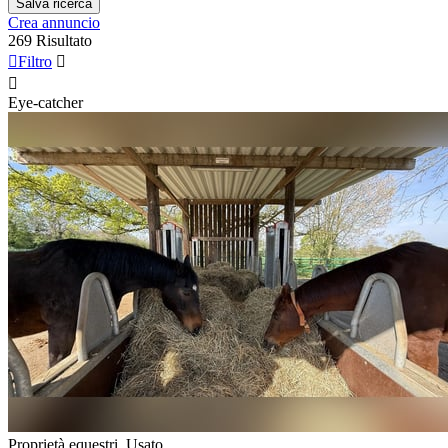
Salva ricerca
Crea annuncio
269 Risultato

Filtro


Eye-catcher
Proprietà equestri, Usato