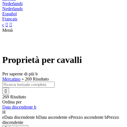
Nederlands
Nederlands
Español
Français
c


Menù
Proprietà per cavalli
Per saperne di più
b
Mercatino
»
269 Risultato

269 Risultato
Ordina per
Data discendente
b
H
e
Data discendente
b
Data ascendente
e
Prezzo ascendente
b
Prezzo
discendente