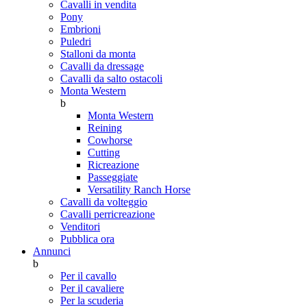
Cavalli in vendita
Pony
Embrioni
Puledri
Stalloni da monta
Cavalli da dressage
Cavalli da salto ostacoli
Monta Western
b
Monta Western
Reining
Cowhorse
Cutting
Ricreazione
Passeggiate
Versatility Ranch Horse
Cavalli da volteggio
Cavalli perricreazione
Venditori
Pubblica ora
Annunci
b
Per il cavallo
Per il cavaliere
Per la scuderia