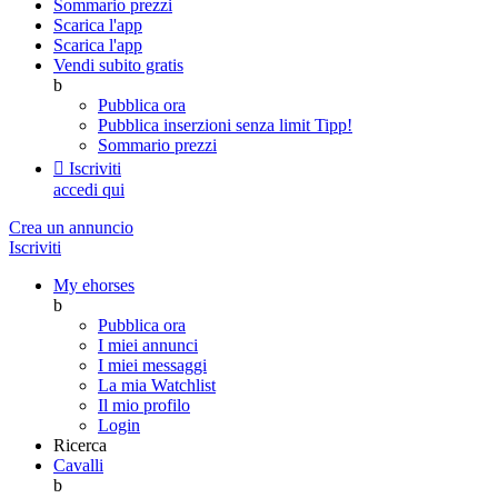
Sommario prezzi
Scarica l'app
Scarica l'app
Vendi subito gratis
b
Pubblica ora
Pubblica inserzioni senza limit
Tipp!
Sommario prezzi

Iscriviti
accedi qui
Crea un annuncio
Iscriviti
My ehorses
b
Pubblica ora
I miei annunci
I miei messaggi
La mia Watchlist
Il mio profilo
Login
Ricerca
Cavalli
b