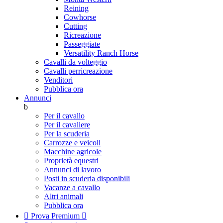
Reining
Cowhorse
Cutting
Ricreazione
Passeggiate
Versatility Ranch Horse
Cavalli da volteggio
Cavalli perricreazione
Venditori
Pubblica ora
Annunci
b
Per il cavallo
Per il cavaliere
Per la scuderia
Carrozze e veicoli
Macchine agricole
Proprietà equestri
Annunci di lavoro
Posti in scuderia disponibili
Vacanze a cavallo
Altri animali
Pubblica ora

Prova Premium
