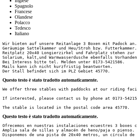
Inglese
Spagnolo
Francese
Olandese
Polacco
Tedesco
Italiano
Wir bieten auf unsere Reitanlage 3 Boxen mit Padock an.

Geräumige Sattelkammer und Heu/Stroh bzw. Futterkammer.

Reitplatz 20x40 Longierzirkel und Fahrplatz stehen zur V
Solarium, kalt,und Warmwasserdusche ebenfalls Vorhanden.
Bei Interess bitte tel. Melden unter 0173-5421586. 

Mails kann ich nicht kurzfristig beantworten.

Der Stall befindet sich im PLZ Gebiet 45770.
Questo testo è stato tradotto automaticamente.
We offer three stables with paddocks at our riding faci
If interested, please contact us by phone at 0173-542158
The stable is located in the postal code area 45770.
Questo testo è stato tradotto automaticamente.
Ofrecemos en nuestras instalaciones ecuestres 3 boxes co
Amplia sala de sillas y almacén de heno/paja o pienso.  
Disponemos de una pista de 20x40 metros, un círculo de d