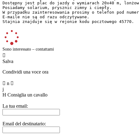
Dostępny jest plac do jazdy o wymiarach 20x40 m, lonżown
Posiadamy solarium, prysznic zimny i ciepły.  

W przypadku zainteresowania prosimy o telefon pod numer 
E-maile nie są od razu odczytywane.  

Stajnia znajduje się w rejonie kodu pocztowego 45770.
Sono interessato – contattami

Salva
Condividi una voce ora

n

j
H
Consiglia un cavallo
La tua email:
Email del destinatario: