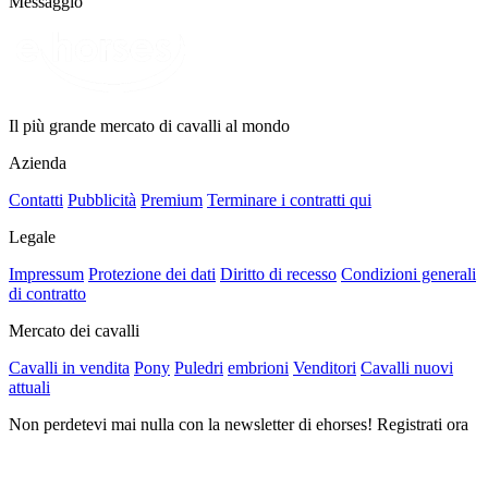
Messaggio
Il più grande mercato di cavalli al mondo
Azienda
Contatti
Pubblicità
Premium
Terminare i contratti qui
Legale
Impressum
Protezione dei dati
Diritto di recesso
Condizioni generali
di contratto
Mercato dei cavalli
Cavalli in vendita
Pony
Puledri
embrioni
Venditori
Cavalli nuovi
attuali
Non perdetevi mai nulla con la newsletter di ehorses! Registrati ora