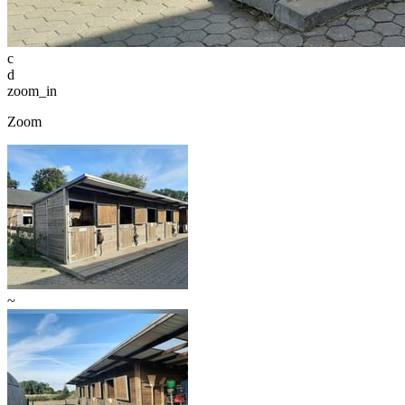
c
d
zoom_in
Zoom
~