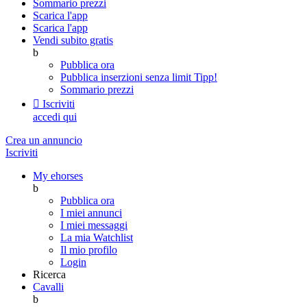
Sommario prezzi
Scarica l'app
Scarica l'app
Vendi subito gratis
b
Pubblica ora
Pubblica inserzioni senza limit
Tipp!
Sommario prezzi

Iscriviti
accedi qui
Crea un annuncio
Iscriviti
My ehorses
b
Pubblica ora
I miei annunci
I miei messaggi
La mia Watchlist
Il mio profilo
Login
Ricerca
Cavalli
b