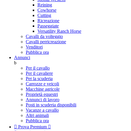
Reining
Cowhorse
Cutting
Ricreazione
Passeggiate
Versatility Ranch Horse
Cavalli da volteggio
Cavalli perricreazione
Venditori
Pubblica ora
Annunci
b
Per il cavallo
Per il cavaliere
Per la scuderia
Carrozze e veicoli
Macchine agricole
Proprietà equestri
Annunci di lavoro
Posti in scuderia disponibili
Vacanze a cavallo
Altri animali
Pubblica ora

Prova Premium
