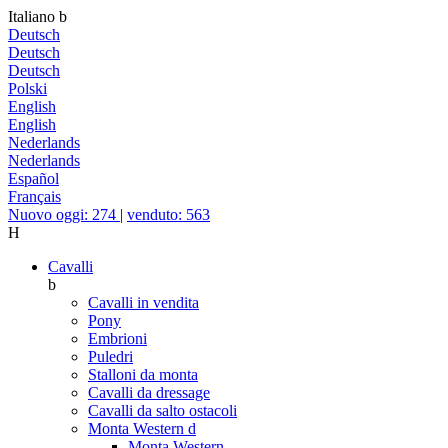
Italiano
b
Deutsch
Deutsch
Deutsch
Polski
English
English
Nederlands
Nederlands
Español
Français
Nuovo oggi: 274
|
venduto: 563
H
Cavalli
b
Cavalli in vendita
Pony
Embrioni
Puledri
Stalloni da monta
Cavalli da dressage
Cavalli da salto ostacoli
Monta Western
d
Monta Western