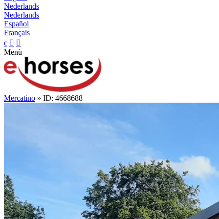
Nederlands
Nederlands
Español
Français
c


Menù
Mercatino
» ID: 4668688