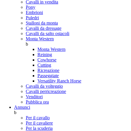
Cavalli in vendita
Pony
Embrioni
Puledri
Stalloni da monta
Cavalli da dressage
Cavalli da salto ostacoli
Monta Western
b
Monta Western
Reining
Cowhorse
Cutting
Ricreazione
Passeggiate
Versatility Ranch Horse
Cavalli da volteggio
Cavalli perricreazione
Venditori
Pubblica ora
Annunci
b
Per il cavallo
Per il cavaliere
Per la scuderia