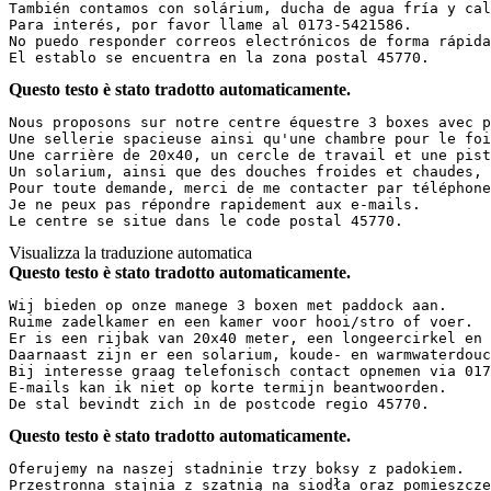
También contamos con solárium, ducha de agua fría y cali
Para interés, por favor llame al 0173-5421586.  

No puedo responder correos electrónicos de forma rápida.
El establo se encuentra en la zona postal 45770.
Questo testo è stato tradotto automaticamente.
Nous proposons sur notre centre équestre 3 boxes avec pa
Une sellerie spacieuse ainsi qu'une chambre pour le foin
Une carrière de 20x40, un cercle de travail et une piste
Un solarium, ainsi que des douches froides et chaudes, s
Pour toute demande, merci de me contacter par téléphone 
Je ne peux pas répondre rapidement aux e-mails.  

Le centre se situe dans le code postal 45770.
Visualizza la traduzione automatica
Questo testo è stato tradotto automaticamente.
Wij bieden op onze manege 3 boxen met paddock aan.  

Ruime zadelkamer en een kamer voor hooi/stro of voer.  

Er is een rijbak van 20x40 meter, een longeercirkel en e
Daarnaast zijn er een solarium, koude- en warmwaterdouch
Bij interesse graag telefonisch contact opnemen via 0173
E-mails kan ik niet op korte termijn beantwoorden.  

De stal bevindt zich in de postcode regio 45770.
Questo testo è stato tradotto automaticamente.
Oferujemy na naszej stadninie trzy boksy z padokiem.  

Przestronna stajnia z szatnią na siodła oraz pomieszczen