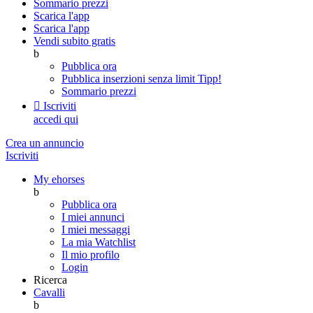
Sommario prezzi
Scarica l'app
Scarica l'app
Vendi subito gratis
b
Pubblica ora
Pubblica inserzioni senza limit
Tipp!
Sommario prezzi

Iscriviti
accedi qui
Crea un annuncio
Iscriviti
My ehorses
b
Pubblica ora
I miei annunci
I miei messaggi
La mia Watchlist
Il mio profilo
Login
Ricerca
Cavalli
b