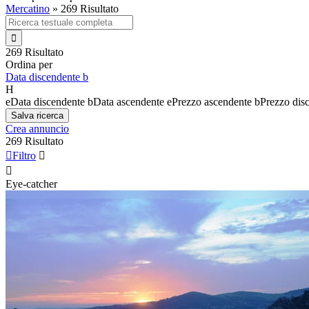
Mercatino
»
269 Risultato

269 Risultato
Ordina per
Data discendente
b
H
e
Data discendente
b
Data ascendente
e
Prezzo ascendente
b
Prezzo dis
Salva ricerca
Crea annuncio
269 Risultato

Filtro


Eye-catcher