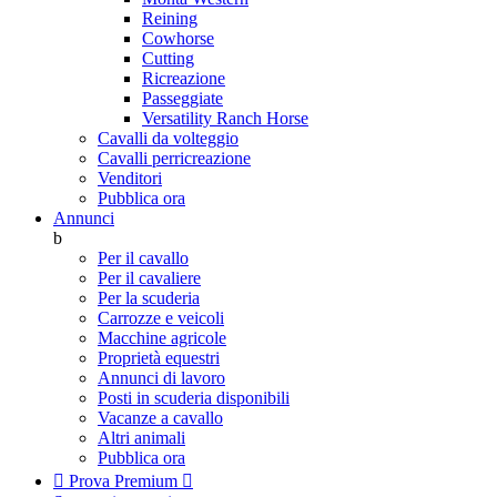
Reining
Cowhorse
Cutting
Ricreazione
Passeggiate
Versatility Ranch Horse
Cavalli da volteggio
Cavalli perricreazione
Venditori
Pubblica ora
Annunci
b
Per il cavallo
Per il cavaliere
Per la scuderia
Carrozze e veicoli
Macchine agricole
Proprietà equestri
Annunci di lavoro
Posti in scuderia disponibili
Vacanze a cavallo
Altri animali
Pubblica ora

Prova Premium
