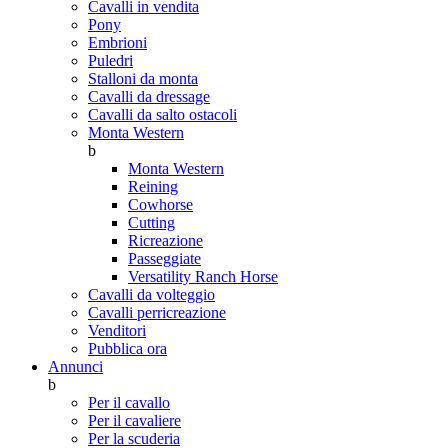
Cavalli in vendita
Pony
Embrioni
Puledri
Stalloni da monta
Cavalli da dressage
Cavalli da salto ostacoli
Monta Western
b
Monta Western
Reining
Cowhorse
Cutting
Ricreazione
Passeggiate
Versatility Ranch Horse
Cavalli da volteggio
Cavalli perricreazione
Venditori
Pubblica ora
Annunci
b
Per il cavallo
Per il cavaliere
Per la scuderia