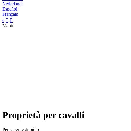
Nederlands
Español
Français
c


Menù
Proprietà per cavalli
Per saperne di più
b