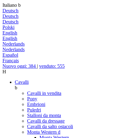
Italiano
b
Deutsch
Deutsch
Deutsch
Polski
English
English
Nederlands
Nederlands
Español
Français
Nuovo oggi: 384
|
venduto: 555
H
Cavalli
b
Cavalli in vendita
Pony
Embrioni
Puledri
Stalloni da monta
Cavalli da dressage
Cavalli da salto ostacoli
Monta Western
d
Monta Western