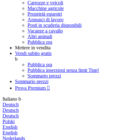
Carrozze e veicoli
Macchine agricole
Proprietà equestri
Annunci di lavoro
Posti in scuderia disponibili
Vacanze a cavallo
Altri animali
Pubblica ora
Mettere in vendita
Vendi subito gratis
b
Pubblica ora
Pubblica inserzioni senza limit
Tipp!
Sommario prezzi
Sommario prezzi
Prova Premium

Italiano
b
Deutsch
Deutsch
Deutsch
Polski
English
English
Nederlands