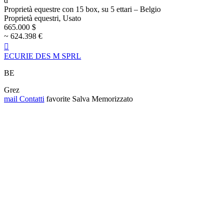
d
Proprietà equestre con 15 box, su 5 ettari – Belgio
Proprietà equestri, Usato
665.000 $
~ 624.398 €

ECURIE DES M SPRL
BE
Grez
mail
Contatti
favorite
Salva
Memorizzato