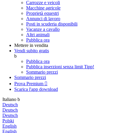
Carrozze e veicoli
Macchine agricole
Proprietà equestri
Annunci di lavoro
Posti in scuderia disponibili
Vacanze a cavallo
Altri animali
Pubblica ora
Mettere in vendita
Vendi subito gratis
b
Pubblica ora
Pubblica inserzioni senza limit
Tipp!
Sommario prezzi
Sommario prezzi
Prova Premium

Scarica l'app
download
Italiano
b
Deutsch
Deutsch
Deutsch
Polski
English
English