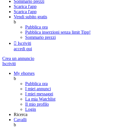
Sommario prezzi
Scarica l'app
Scarica l'app
Vendi subito gratis
b
Pubblica ora
Pubblica inserzioni senza limit
Tipp!
Sommario prezzi

Iscriviti
accedi qui
Crea un annuncio
Iscriviti
My ehorses
b
Pubblica ora
I miei annunci
I miei messaggi
La mia Watchlist
Il mio profilo
Login
Ricerca
Cavalli
b