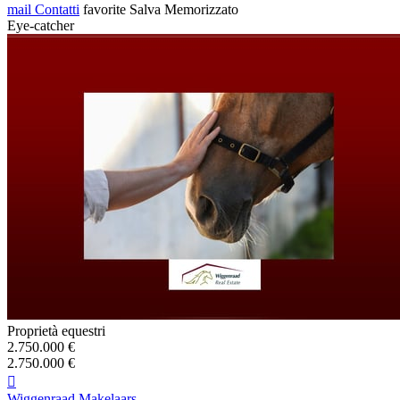
mail
Contatti
favorite
Salva
Memorizzato
Eye-catcher
Proprietà equestri
2.750.000 €
2.750.000 €

Wiggenraad Makelaars