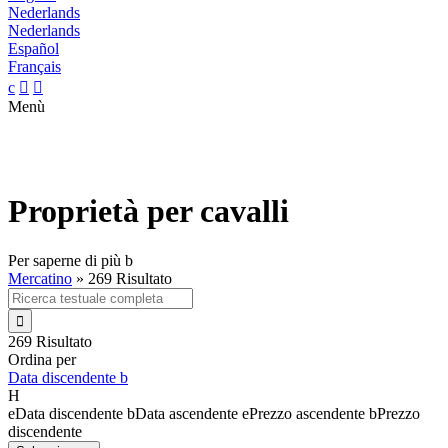
Nederlands
Nederlands
Español
Français
c


Menù
Proprietà per cavalli
Per saperne di più
b
Mercatino
»
269 Risultato

269 Risultato
Ordina per
Data discendente
b
H
e
Data discendente
b
Data ascendente
e
Prezzo ascendente
b
Prezzo
discendente