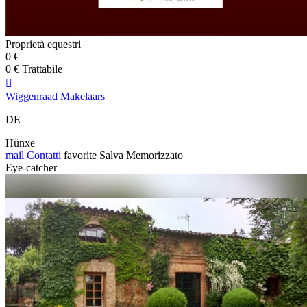
Proprietà equestri
0 €
0 € Trattabile

Wiggenraad Makelaars
DE
Hünxe
mail
Contatti
favorite
Salva
Memorizzato
Eye-catcher