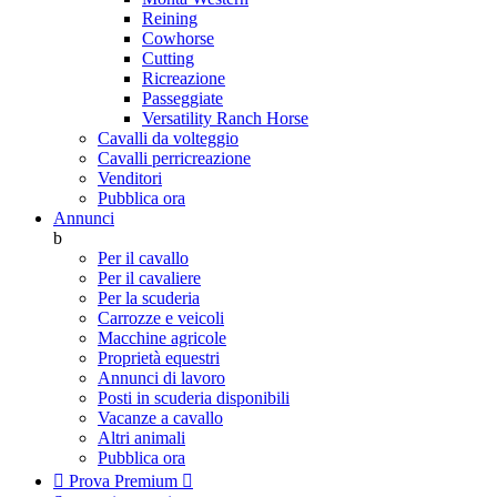
Reining
Cowhorse
Cutting
Ricreazione
Passeggiate
Versatility Ranch Horse
Cavalli da volteggio
Cavalli perricreazione
Venditori
Pubblica ora
Annunci
b
Per il cavallo
Per il cavaliere
Per la scuderia
Carrozze e veicoli
Macchine agricole
Proprietà equestri
Annunci di lavoro
Posti in scuderia disponibili
Vacanze a cavallo
Altri animali
Pubblica ora

Prova Premium
