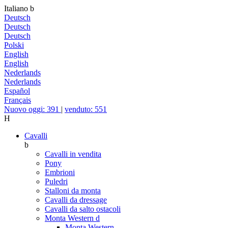
Italiano
b
Deutsch
Deutsch
Deutsch
Polski
English
English
Nederlands
Nederlands
Español
Français
Nuovo oggi: 391
|
venduto: 551
H
Cavalli
b
Cavalli in vendita
Pony
Embrioni
Puledri
Stalloni da monta
Cavalli da dressage
Cavalli da salto ostacoli
Monta Western
d
Monta Western