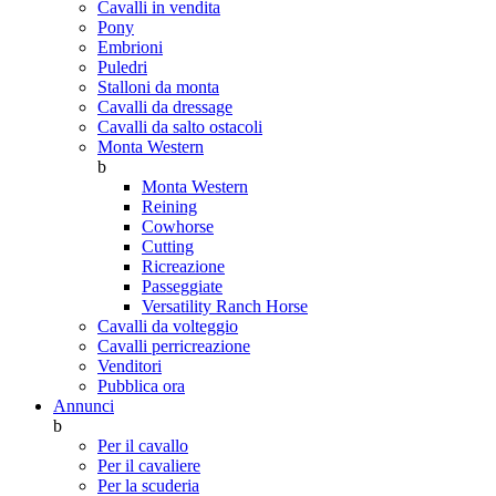
Cavalli in vendita
Pony
Embrioni
Puledri
Stalloni da monta
Cavalli da dressage
Cavalli da salto ostacoli
Monta Western
b
Monta Western
Reining
Cowhorse
Cutting
Ricreazione
Passeggiate
Versatility Ranch Horse
Cavalli da volteggio
Cavalli perricreazione
Venditori
Pubblica ora
Annunci
b
Per il cavallo
Per il cavaliere
Per la scuderia