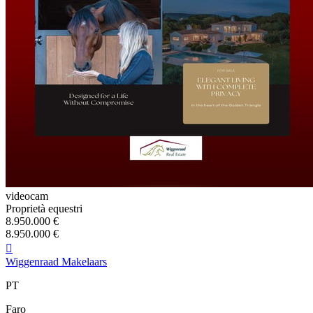
videocam
Proprietà equestri
8.950.000 €
8.950.000 €

Wiggenraad Makelaars
PT
Faro