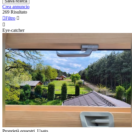
Salva ricerca
Crea annuncio
269 Risultato

Filtro


Eye-catcher
Proprietà equestri, Usato