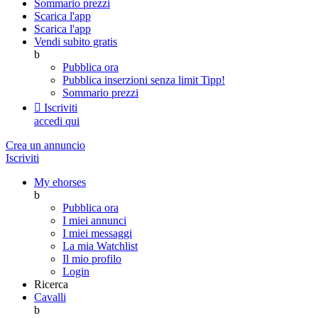
Sommario prezzi
Scarica l'app
Scarica l'app
Vendi subito gratis
b
Pubblica ora
Pubblica inserzioni senza limit
Tipp!
Sommario prezzi

Iscriviti
accedi qui
Crea un annuncio
Iscriviti
My ehorses
b
Pubblica ora
I miei annunci
I miei messaggi
La mia Watchlist
Il mio profilo
Login
Ricerca
Cavalli
b