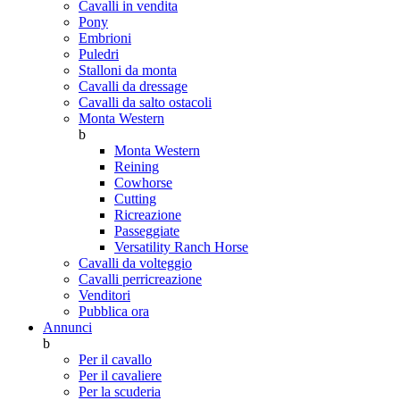
Cavalli in vendita
Pony
Embrioni
Puledri
Stalloni da monta
Cavalli da dressage
Cavalli da salto ostacoli
Monta Western
b
Monta Western
Reining
Cowhorse
Cutting
Ricreazione
Passeggiate
Versatility Ranch Horse
Cavalli da volteggio
Cavalli perricreazione
Venditori
Pubblica ora
Annunci
b
Per il cavallo
Per il cavaliere
Per la scuderia