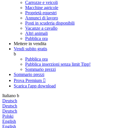
Carrozze e veicoli
Macchine agricole
Proprietà equestri
Annunci di lavoro
Posti in scuderia disponibili
Vacanze a cavallo
Altri animali
Pubblica ora
Mettere in vendita
Vendi subito gratis
b
Pubblica ora
Pubblica inserzioni senza limit
Tipp!
Sommario prezzi
Sommario prezzi
Prova Premium

Scarica l'app
download
Italiano
b
Deutsch
Deutsch
Deutsch
Polski
English
English