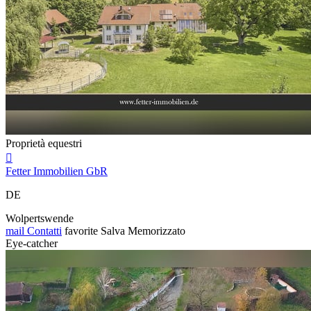
Proprietà equestri

Fetter Immobilien GbR
DE
Wolpertswende
mail
Contatti
favorite
Salva
Memorizzato
Eye-catcher