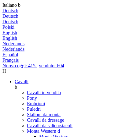
Italiano
b
Deutsch
Deutsch
Deutsch
Polski
English
English
Nederlands
Nederlands
Español
Français
Nuovo oggi: 415
|
venduto: 604
H
Cavalli
b
Cavalli in vendita
Pony
Embrioni
Puledri
Stalloni da monta
Cavalli da dressage
Cavalli da salto ostacoli
Monta Western
d
Monta Western