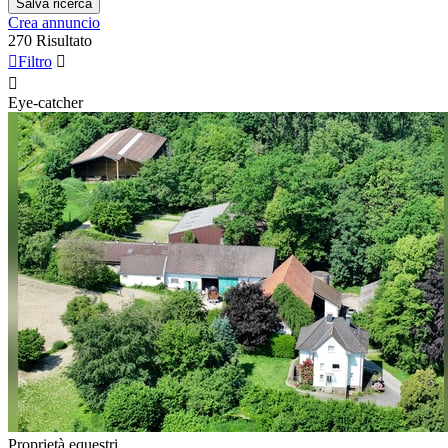
Salva ricerca
Crea annuncio
270 Risultato

Filtro


Eye-catcher
Proprietà equestri