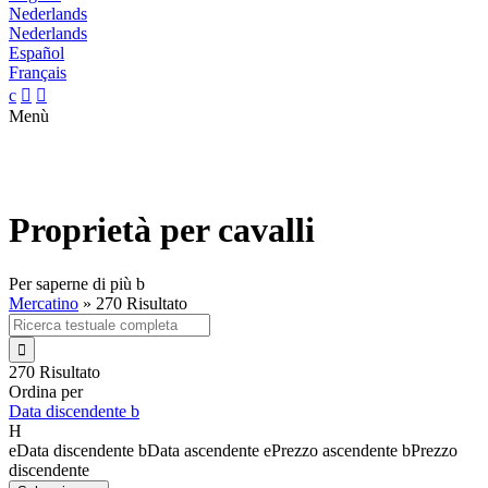
Nederlands
Nederlands
Español
Français
c


Menù
Proprietà per cavalli
Per saperne di più
b
Mercatino
»
270 Risultato

270 Risultato
Ordina per
Data discendente
b
H
e
Data discendente
b
Data ascendente
e
Prezzo ascendente
b
Prezzo
discendente