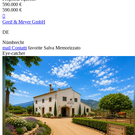
590.000 €
590.000 €

Greif & Meyer GmbH
DE
Nümbrecht
mail
Contatti
favorite
Salva
Memorizzato
Eye-catcher