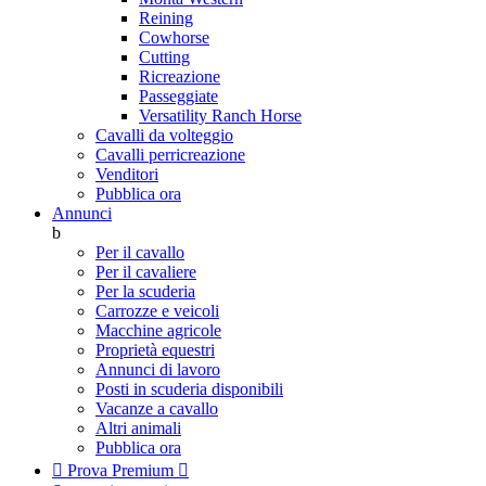
Reining
Cowhorse
Cutting
Ricreazione
Passeggiate
Versatility Ranch Horse
Cavalli da volteggio
Cavalli perricreazione
Venditori
Pubblica ora
Annunci
b
Per il cavallo
Per il cavaliere
Per la scuderia
Carrozze e veicoli
Macchine agricole
Proprietà equestri
Annunci di lavoro
Posti in scuderia disponibili
Vacanze a cavallo
Altri animali
Pubblica ora

Prova Premium
