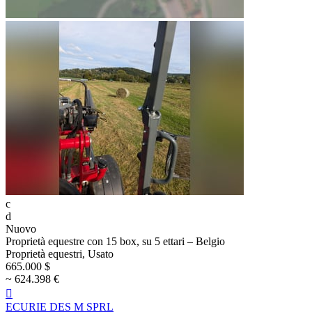
c
d
Nuovo
Proprietà equestre con 15 box, su 5 ettari – Belgio
Proprietà equestri, Usato
665.000 $
~ 624.398 €

ECURIE DES M SPRL