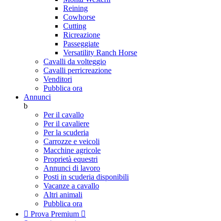
Reining
Cowhorse
Cutting
Ricreazione
Passeggiate
Versatility Ranch Horse
Cavalli da volteggio
Cavalli perricreazione
Venditori
Pubblica ora
Annunci
b
Per il cavallo
Per il cavaliere
Per la scuderia
Carrozze e veicoli
Macchine agricole
Proprietà equestri
Annunci di lavoro
Posti in scuderia disponibili
Vacanze a cavallo
Altri animali
Pubblica ora

Prova Premium
