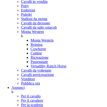
Cavalli in vendita
Pony
Embrioni
Puledri
Stalloni da monta
Cavalli da dressage
Cavalli da salto ostacoli
Monta Western
b
Monta Western
Reining
Cowhorse
Cutting
Ricreazione
Passeggiate
Versatility Ranch Horse
Cavalli da volteggio
Cavalli perricreazione
Venditori
Pubblica ora
Annunci
b
Per il cavallo
Per il cavaliere
Per la scuderia