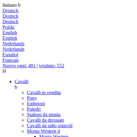
Italiano
b
Deutsch
Deutsch
Deutsch
Polski
English
English
Nederlands
Nederlands
Español
Français
Nuovo oggi: 481
|
venduto: 552
H
Cavalli
b
Cavalli in vendita
Pony
Embrioni
Puledri
Stalloni da monta
Cavalli da dressage
Cavalli da salto ostacoli
Monta Western
d
Monta Western