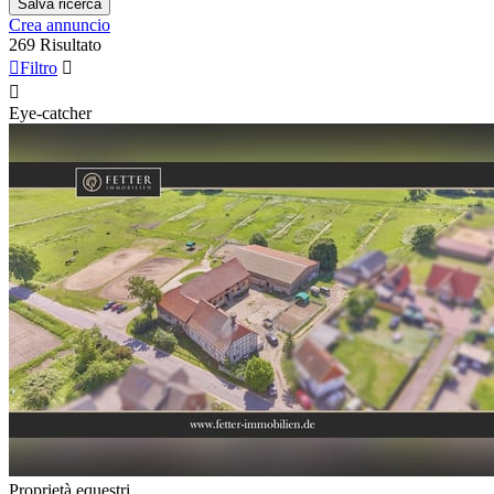
Salva ricerca
Crea annuncio
269 Risultato

Filtro


Eye-catcher
Proprietà equestri