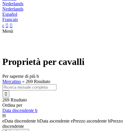
Nederlands
Nederlands
Español
Français
c


Menù
Proprietà per cavalli
Per saperne di più
b
Mercatino
»
269 Risultato

269 Risultato
Ordina per
Data discendente
b
H
e
Data discendente
b
Data ascendente
e
Prezzo ascendente
b
Prezzo
discendente