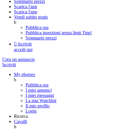
Sommario prezzi
Scarica l'app
Scarica l'app
Vendi subito gratis
b
Pubblica ora
Pubblica inserzioni senza limit
Tipp!
Sommario prezzi

Iscriviti
accedi qui
Crea un annuncio
Iscriviti
My ehorses
b
Pubblica ora
I miei annunci
I miei messaggi
La mia Watchlist
Il mio profilo
Login
Ricerca
Cavalli
b