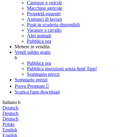
Carrozze e veicoli
Macchine agricole
Proprietà equestri
Annunci di lavoro
Posti in scuderia disponibili
Vacanze a cavallo
Altri animali
Pubblica ora
Mettere in vendita
Vendi subito gratis
b
Pubblica ora
Pubblica inserzioni senza limit
Tipp!
Sommario prezzi
Sommario prezzi
Prova Premium

Scarica l'app
download
Italiano
b
Deutsch
Deutsch
Deutsch
Polski
English
English