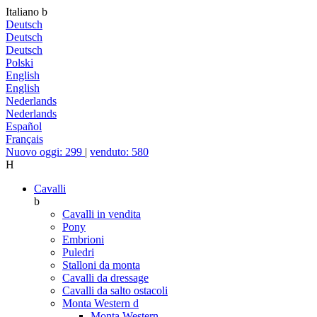
Italiano
b
Deutsch
Deutsch
Deutsch
Polski
English
English
Nederlands
Nederlands
Español
Français
Nuovo oggi: 299
|
venduto: 580
H
Cavalli
b
Cavalli in vendita
Pony
Embrioni
Puledri
Stalloni da monta
Cavalli da dressage
Cavalli da salto ostacoli
Monta Western
d
Monta Western