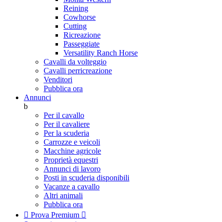
Reining
Cowhorse
Cutting
Ricreazione
Passeggiate
Versatility Ranch Horse
Cavalli da volteggio
Cavalli perricreazione
Venditori
Pubblica ora
Annunci
b
Per il cavallo
Per il cavaliere
Per la scuderia
Carrozze e veicoli
Macchine agricole
Proprietà equestri
Annunci di lavoro
Posti in scuderia disponibili
Vacanze a cavallo
Altri animali
Pubblica ora

Prova Premium
