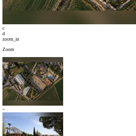
c
d
zoom_in
Zoom
~