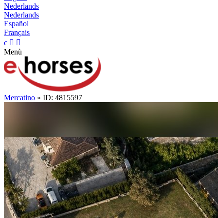
Nederlands
Nederlands
Español
Français
c


Menù
Mercatino
» ID: 4815597