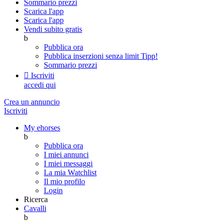
Sommario prezzi
Scarica l'app
Scarica l'app
Vendi subito gratis
b
Pubblica ora
Pubblica inserzioni senza limit
Tipp!
Sommario prezzi

Iscriviti
accedi qui
Crea un annuncio
Iscriviti
My ehorses
b
Pubblica ora
I miei annunci
I miei messaggi
La mia Watchlist
Il mio profilo
Login
Ricerca
Cavalli
b