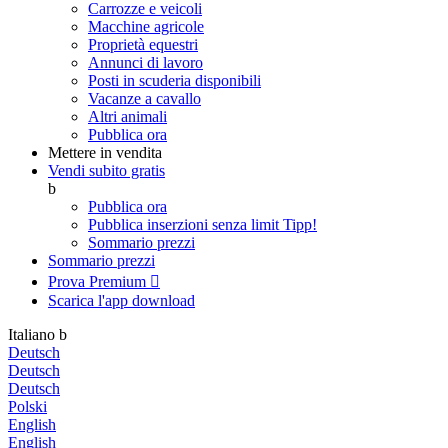
Carrozze e veicoli
Macchine agricole
Proprietà equestri
Annunci di lavoro
Posti in scuderia disponibili
Vacanze a cavallo
Altri animali
Pubblica ora
Mettere in vendita
Vendi subito gratis
b
Pubblica ora
Pubblica inserzioni senza limit
Tipp!
Sommario prezzi
Sommario prezzi
Prova Premium

Scarica l'app
download
Italiano
b
Deutsch
Deutsch
Deutsch
Polski
English
English