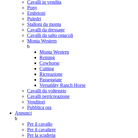
Cavalli in vendita
Pony
Embrioni
Puledri
Stalloni da monta
Cavalli da dressage
Cavalli da salto ostacoli
Monta Western
b
Monta Western
Reining
Cowhorse
Cutting
Ricreazione
Passeggiate
Versatility Ranch Horse
Cavalli da volteggio
Cavalli perricreazione
Venditori
Pubblica ora
Annunci
b
Per il cavallo
Per il cavaliere
Per la scuderia