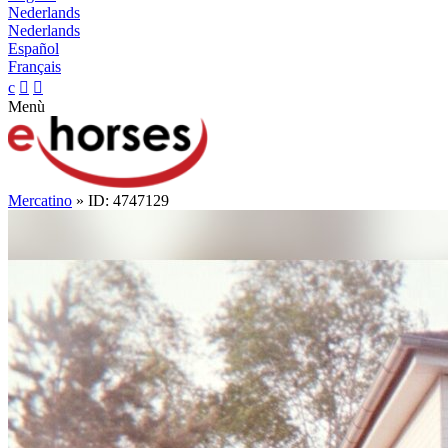
Nederlands
Nederlands
Español
Français
c


Menù
Mercatino
» ID: 4747129