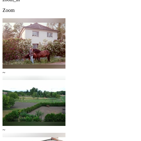
Zoom
~
~