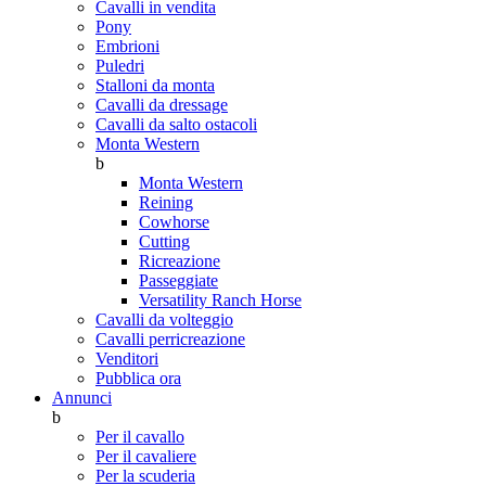
Cavalli in vendita
Pony
Embrioni
Puledri
Stalloni da monta
Cavalli da dressage
Cavalli da salto ostacoli
Monta Western
b
Monta Western
Reining
Cowhorse
Cutting
Ricreazione
Passeggiate
Versatility Ranch Horse
Cavalli da volteggio
Cavalli perricreazione
Venditori
Pubblica ora
Annunci
b
Per il cavallo
Per il cavaliere
Per la scuderia