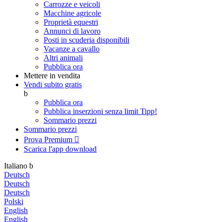
Carrozze e veicoli
Macchine agricole
Proprietà equestri
Annunci di lavoro
Posti in scuderia disponibili
Vacanze a cavallo
Altri animali
Pubblica ora
Mettere in vendita
Vendi subito gratis
b
Pubblica ora
Pubblica inserzioni senza limit
Tipp!
Sommario prezzi
Sommario prezzi
Prova Premium

Scarica l'app
download
Italiano
b
Deutsch
Deutsch
Deutsch
Polski
English
English