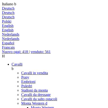
Italiano
b
Deutsch
Deutsch
Deutsch
Polski
English
English
Nederlands
Nederlands
Español
Français
Nuovo oggi: 418
|
venduto: 561
H
Cavalli
b
Cavalli in vendita
Pony
Embrioni
Puledri
Stalloni da monta
Cavalli da dressage
Cavalli da salto ostacoli
Monta Western
d
Monta Western