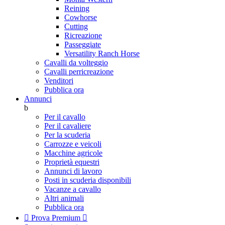
Reining
Cowhorse
Cutting
Ricreazione
Passeggiate
Versatility Ranch Horse
Cavalli da volteggio
Cavalli perricreazione
Venditori
Pubblica ora
Annunci
b
Per il cavallo
Per il cavaliere
Per la scuderia
Carrozze e veicoli
Macchine agricole
Proprietà equestri
Annunci di lavoro
Posti in scuderia disponibili
Vacanze a cavallo
Altri animali
Pubblica ora

Prova Premium
