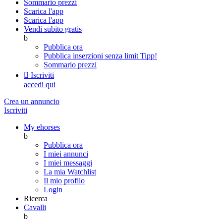
Sommario prezzi
Scarica l'app
Scarica l'app
Vendi subito gratis
b
Pubblica ora
Pubblica inserzioni senza limit
Tipp!
Sommario prezzi

Iscriviti
accedi qui
Crea un annuncio
Iscriviti
My ehorses
b
Pubblica ora
I miei annunci
I miei messaggi
La mia Watchlist
Il mio profilo
Login
Ricerca
Cavalli
b