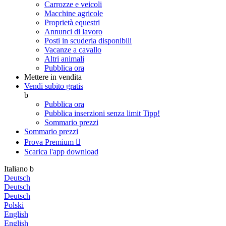
Carrozze e veicoli
Macchine agricole
Proprietà equestri
Annunci di lavoro
Posti in scuderia disponibili
Vacanze a cavallo
Altri animali
Pubblica ora
Mettere in vendita
Vendi subito gratis
b
Pubblica ora
Pubblica inserzioni senza limit
Tipp!
Sommario prezzi
Sommario prezzi
Prova Premium

Scarica l'app
download
Italiano
b
Deutsch
Deutsch
Deutsch
Polski
English
English