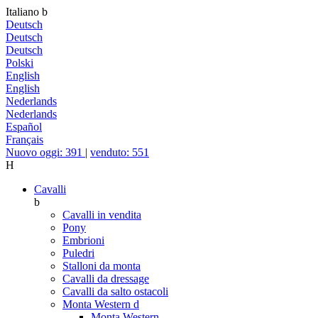
Italiano
b
Deutsch
Deutsch
Deutsch
Polski
English
English
Nederlands
Nederlands
Español
Français
Nuovo oggi: 391
|
venduto: 551
H
Cavalli
b
Cavalli in vendita
Pony
Embrioni
Puledri
Stalloni da monta
Cavalli da dressage
Cavalli da salto ostacoli
Monta Western
d
Monta Western