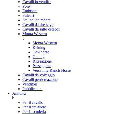
Cavalli in vendita
Pony
Embrioni
Puledri
Stalloni da monta
Cavalli da dressage
Cavalli da salto ostacoli
Monta Western
b
Monta Western
Reining
Cowhorse
Cutting
Ricreazione
Passeggiate
Versatility Ranch Horse
Cavalli da volteggio
Cavalli perricreazione
Venditori
Pubblica ora
Annunci
b
Per il cavallo
Per il cavaliere
Per la scuderia