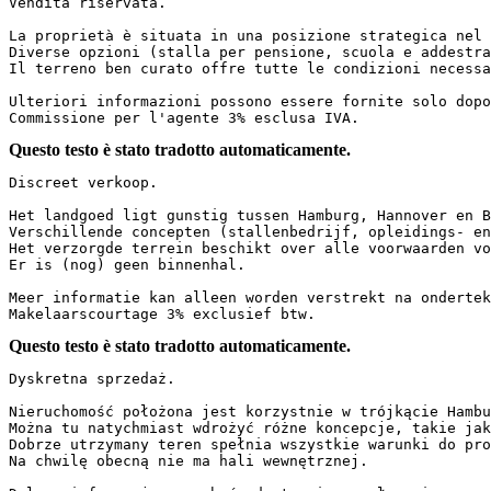
Vendita riservata.

La proprietà è situata in una posizione strategica nel t
Diverse opzioni (stalla per pensione, scuola e addestra
Il terreno ben curato offre tutte le condizioni necessa
Ulteriori informazioni possono essere fornite solo dopo 
Commissione per l'agente 3% esclusa IVA.
Questo testo è stato tradotto automaticamente.
Discreet verkoop.

Het landgoed ligt gunstig tussen Hamburg, Hannover en Br
Verschillende concepten (stallenbedrijf, opleidings- en
Het verzorgde terrein beschikt over alle voorwaarden vo
Er is (nog) geen binnenhal.

Meer informatie kan alleen worden verstrekt na onderteke
Makelaarscourtage 3% exclusief btw.
Questo testo è stato tradotto automaticamente.
Dyskretna sprzedaż.

Nieruchomość położona jest korzystnie w trójkącie Hambur
Można tu natychmiast wdrożyć różne koncepcje, takie jak
Dobrze utrzymany teren spełnia wszystkie warunki do pro
Na chwilę obecną nie ma hali wewnętrznej.
