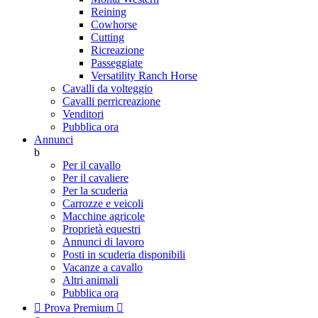
Reining
Cowhorse
Cutting
Ricreazione
Passeggiate
Versatility Ranch Horse
Cavalli da volteggio
Cavalli perricreazione
Venditori
Pubblica ora
Annunci
b
Per il cavallo
Per il cavaliere
Per la scuderia
Carrozze e veicoli
Macchine agricole
Proprietà equestri
Annunci di lavoro
Posti in scuderia disponibili
Vacanze a cavallo
Altri animali
Pubblica ora

Prova Premium
