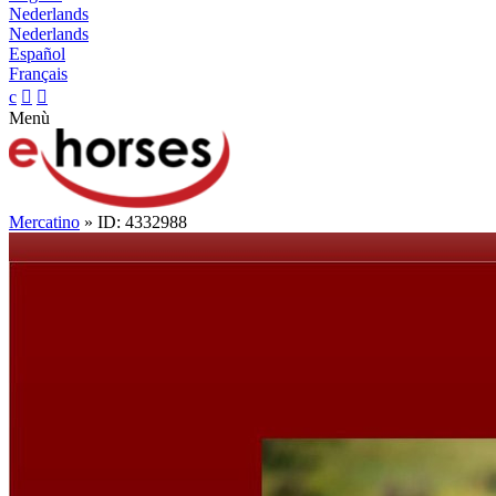
Nederlands
Nederlands
Español
Français
c


Menù
Mercatino
» ID: 4332988