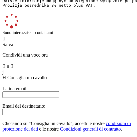
Dalsze informacje mogą być udostępnione wyłącznie po pod
Prowizja pośrednika 3% netto plus VAT.
Sono interessato – contattami

Salva
Condividi una voce ora

n

j
H
Consiglia un cavallo
La tua email:
Email del destinatario:
Cliccando su "Consiglia un cavallo", accetti le nostre
condizioni di
protezione dei dati
e le nostre
Condizioni generali di contratto
.