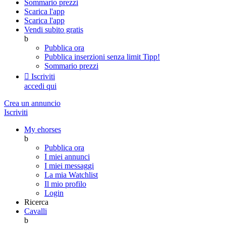
Sommario prezzi
Scarica l'app
Scarica l'app
Vendi subito gratis
b
Pubblica ora
Pubblica inserzioni senza limit
Tipp!
Sommario prezzi

Iscriviti
accedi qui
Crea un annuncio
Iscriviti
My ehorses
b
Pubblica ora
I miei annunci
I miei messaggi
La mia Watchlist
Il mio profilo
Login
Ricerca
Cavalli
b