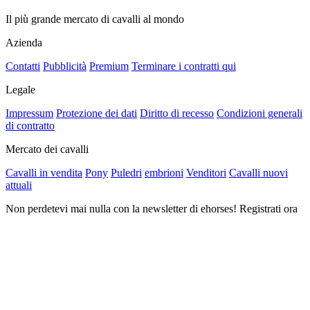
Il più grande mercato di cavalli al mondo
Azienda
Contatti
Pubblicità
Premium
Terminare i contratti qui
Legale
Impressum
Protezione dei dati
Diritto di recesso
Condizioni generali
di contratto
Mercato dei cavalli
Cavalli in vendita
Pony
Puledri
embrioni
Venditori
Cavalli nuovi
attuali
Non perdetevi mai nulla con la newsletter di ehorses! Registrati ora