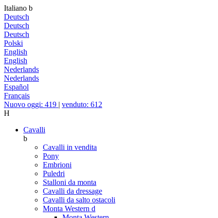
Italiano
b
Deutsch
Deutsch
Deutsch
Polski
English
English
Nederlands
Nederlands
Español
Français
Nuovo oggi: 419
|
venduto: 612
H
Cavalli
b
Cavalli in vendita
Pony
Embrioni
Puledri
Stalloni da monta
Cavalli da dressage
Cavalli da salto ostacoli
Monta Western
d
Monta Western