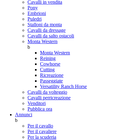
Cavalli in vendita
Pony
Embrioni
Puledri
Stalloni da monta
Cavalli da dressage
Cavalli da salto ostacoli
Monta Western
b
Monta Western
Reining
Cowhorse
Cutting
Ricreazione
Passeggiate
Versatility Ranch Horse
Cavalli da volteggio
Cavalli perricreazione
Venditori
Pubblica ora
Annunci
b
Per il cavallo
Per il cavaliere
Per la scuderia