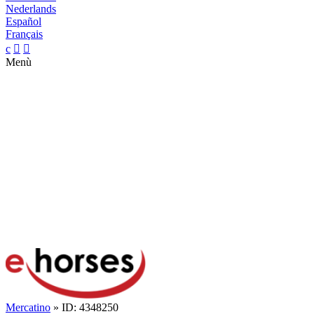
Nederlands
Español
Français
c


Menù
Mercatino
» ID: 4348250