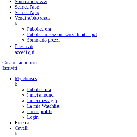
Sommario prezzi
Scarica l'app
Scarica l'app
Vendi subito gratis
b
Pubblica ora
Pubblica inserzioni senza limit
Tipp!
Sommario prezzi

Iscriviti
accedi qui
Crea un annuncio
Iscriviti
My ehorses
b
Pubblica ora
I miei annunci
I miei messaggi
La mia Watchlist
Il mio profilo
Login
Ricerca
Cavalli
b