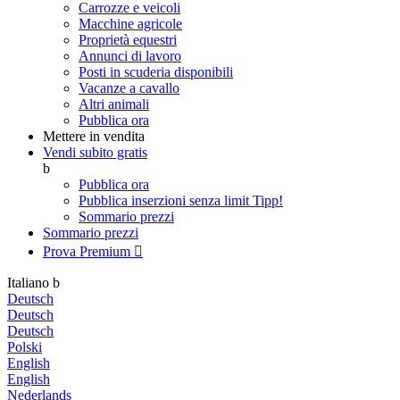
Carrozze e veicoli
Macchine agricole
Proprietà equestri
Annunci di lavoro
Posti in scuderia disponibili
Vacanze a cavallo
Altri animali
Pubblica ora
Mettere in vendita
Vendi subito gratis
b
Pubblica ora
Pubblica inserzioni senza limit
Tipp!
Sommario prezzi
Sommario prezzi
Prova Premium

Italiano
b
Deutsch
Deutsch
Deutsch
Polski
English
English
Nederlands