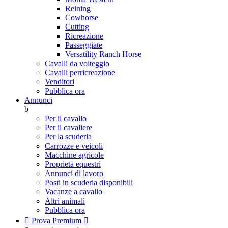
Reining
Cowhorse
Cutting
Ricreazione
Passeggiate
Versatility Ranch Horse
Cavalli da volteggio
Cavalli perricreazione
Venditori
Pubblica ora
Annunci
b
Per il cavallo
Per il cavaliere
Per la scuderia
Carrozze e veicoli
Macchine agricole
Proprietà equestri
Annunci di lavoro
Posti in scuderia disponibili
Vacanze a cavallo
Altri animali
Pubblica ora

Prova Premium
