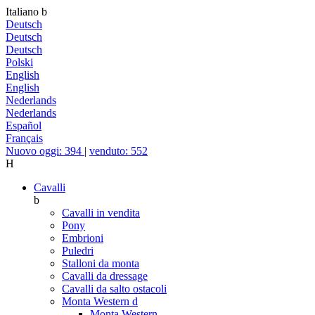
Italiano
b
Deutsch
Deutsch
Deutsch
Polski
English
English
Nederlands
Nederlands
Español
Français
Nuovo oggi: 394
|
venduto: 552
H
Cavalli
b
Cavalli in vendita
Pony
Embrioni
Puledri
Stalloni da monta
Cavalli da dressage
Cavalli da salto ostacoli
Monta Western
d
Monta Western