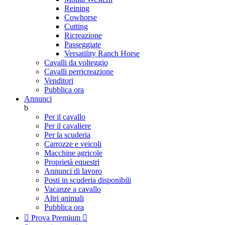
Reining
Cowhorse
Cutting
Ricreazione
Passeggiate
Versatility Ranch Horse
Cavalli da volteggio
Cavalli perricreazione
Venditori
Pubblica ora
Annunci
b
Per il cavallo
Per il cavaliere
Per la scuderia
Carrozze e veicoli
Macchine agricole
Proprietà equestri
Annunci di lavoro
Posti in scuderia disponibili
Vacanze a cavallo
Altri animali
Pubblica ora

Prova Premium
