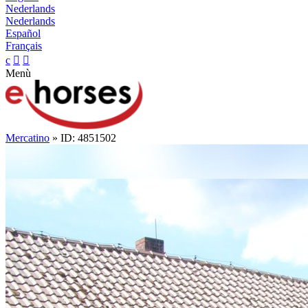
Nederlands
Nederlands
Español
Français
c


Menù
Mercatino
» ID: 4851502