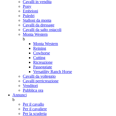
Cavalli in vendita
Pony
Embrioni
Puledri
Stalloni da monta
Cavalli da dressage
Cavalli da salto ostacoli
Monta Western
b
Monta Western
Reining
Cowhorse
Cutting
Ricreazione
Passeggiate
Versatility Ranch Horse
Cavalli da volteggio
Cavalli perricreazione
Venditori
Pubblica ora
Annunci
b
Per il cavallo
Per il cavaliere
Per la scuderia