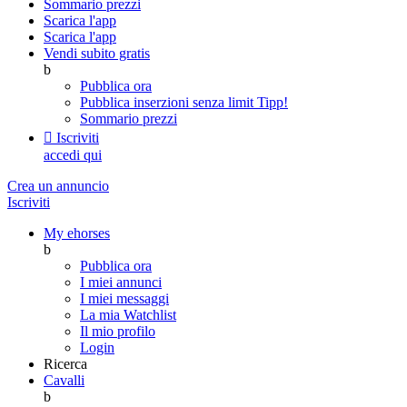
Sommario prezzi
Scarica l'app
Scarica l'app
Vendi subito gratis
b
Pubblica ora
Pubblica inserzioni senza limit
Tipp!
Sommario prezzi

Iscriviti
accedi qui
Crea un annuncio
Iscriviti
My ehorses
b
Pubblica ora
I miei annunci
I miei messaggi
La mia Watchlist
Il mio profilo
Login
Ricerca
Cavalli
b