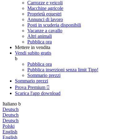
Carrozze e veicoli
Macchine agricole
Proprietà equestri
Annunci di lavoro
Posti in scuderia disponibili
Vacanze a cavallo
Altri animali
Pubblica ora
Mettere in vendita
Vendi subito gratis
b
Pubblica ora
Pubblica inserzioni senza limit
Tipp!
Sommario prezzi
Sommario prezzi
Prova Premium

Scarica l'app
download
Italiano
b
Deutsch
Deutsch
Deutsch
Polski
English
English