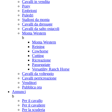
Cavalli in vendita
Pony
Embrioni
Puledri
Stalloni da monta
Cavalli da dressage
Cavalli da salto ostacoli
Monta Western
b
Monta Western
Reining
Cowhorse
Cutting
Ricreazione
Passeggiate
Versatility Ranch Horse
Cavalli da volteggio
Cavalli perricreazione
Venditori
Pubblica ora
Annunci
b
Per il cavallo
Per il cavaliere
Per la scuderia