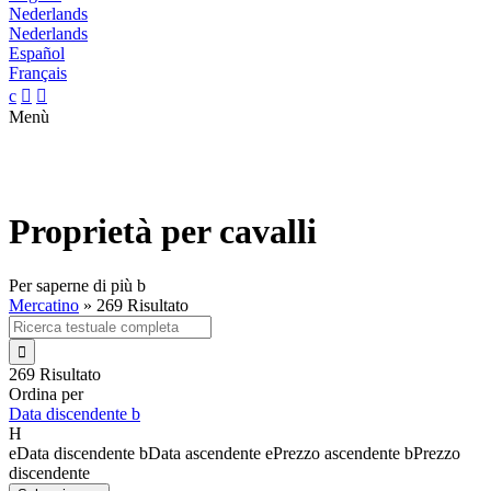
Nederlands
Nederlands
Español
Français
c


Menù
Proprietà per cavalli
Per saperne di più
b
Mercatino
»
269 Risultato

269 Risultato
Ordina per
Data discendente
b
H
e
Data discendente
b
Data ascendente
e
Prezzo ascendente
b
Prezzo
discendente