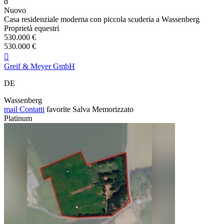
d
Nuovo
Casa residenziale moderna con piccola scuderia a Wassenberg
Proprietà equestri
530.000 €
530.000 €

Greif & Meyer GmbH
DE
Wassenberg
mail
Contatti
favorite
Salva
Memorizzato
Platinum