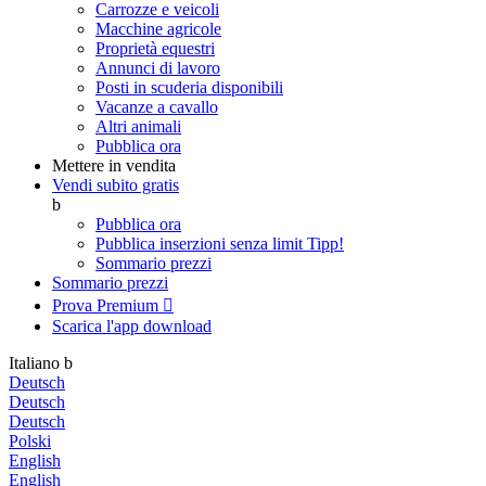
Carrozze e veicoli
Macchine agricole
Proprietà equestri
Annunci di lavoro
Posti in scuderia disponibili
Vacanze a cavallo
Altri animali
Pubblica ora
Mettere in vendita
Vendi subito gratis
b
Pubblica ora
Pubblica inserzioni senza limit
Tipp!
Sommario prezzi
Sommario prezzi
Prova Premium

Scarica l'app
download
Italiano
b
Deutsch
Deutsch
Deutsch
Polski
English
English