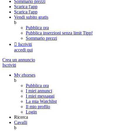
Sommario prezzi
Scarica l'app
Scarica l'app
Vendi subito gratis
b
Pubblica ora
Pubblica inserzioni senza limit
Tipp!
Sommario prezzi

Iscriviti
accedi qui
Crea un annuncio
Iscriviti
My ehorses
b
Pubblica ora
I miei annunci
I miei messaggi
La mia Watchlist
Il mio profilo
Login
Ricerca
Cavalli
b