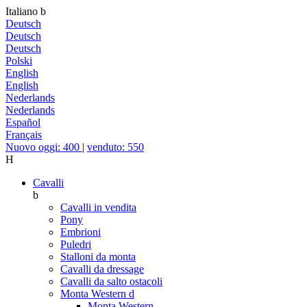
Italiano
b
Deutsch
Deutsch
Deutsch
Polski
English
English
Nederlands
Nederlands
Español
Français
Nuovo oggi: 400
|
venduto: 550
H
Cavalli
b
Cavalli in vendita
Pony
Embrioni
Puledri
Stalloni da monta
Cavalli da dressage
Cavalli da salto ostacoli
Monta Western
d
Monta Western