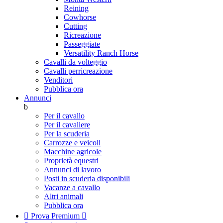
Reining
Cowhorse
Cutting
Ricreazione
Passeggiate
Versatility Ranch Horse
Cavalli da volteggio
Cavalli perricreazione
Venditori
Pubblica ora
Annunci
b
Per il cavallo
Per il cavaliere
Per la scuderia
Carrozze e veicoli
Macchine agricole
Proprietà equestri
Annunci di lavoro
Posti in scuderia disponibili
Vacanze a cavallo
Altri animali
Pubblica ora

Prova Premium
