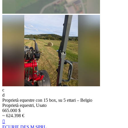
c
d
Proprietà equestre con 15 box, su 5 ettari – Belgio
Proprietà equestri, Usato
665.000 $
~ 624.398 €

ECURIE DES M SPRL