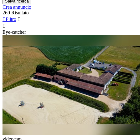
Salva ricerca
Crea annuncio
269 Risultato

Filtro


Eye-catcher
videocam