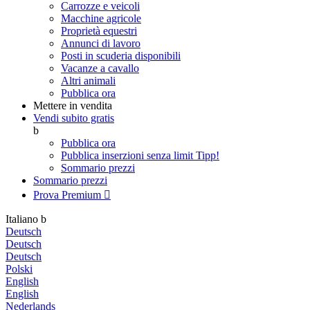
Carrozze e veicoli
Macchine agricole
Proprietà equestri
Annunci di lavoro
Posti in scuderia disponibili
Vacanze a cavallo
Altri animali
Pubblica ora
Mettere in vendita
Vendi subito gratis
b
Pubblica ora
Pubblica inserzioni senza limit
Tipp!
Sommario prezzi
Sommario prezzi
Prova Premium

Italiano
b
Deutsch
Deutsch
Deutsch
Polski
English
English
Nederlands