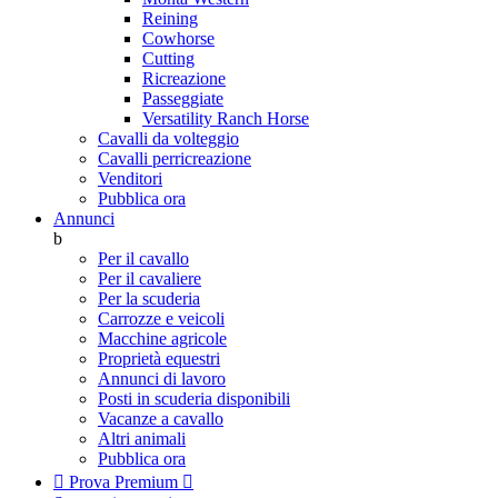
Reining
Cowhorse
Cutting
Ricreazione
Passeggiate
Versatility Ranch Horse
Cavalli da volteggio
Cavalli perricreazione
Venditori
Pubblica ora
Annunci
b
Per il cavallo
Per il cavaliere
Per la scuderia
Carrozze e veicoli
Macchine agricole
Proprietà equestri
Annunci di lavoro
Posti in scuderia disponibili
Vacanze a cavallo
Altri animali
Pubblica ora

Prova Premium
