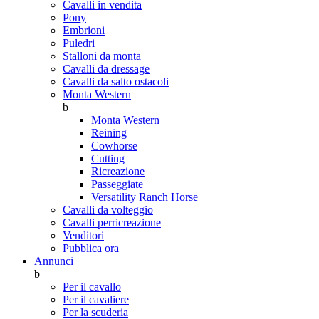
Cavalli in vendita
Pony
Embrioni
Puledri
Stalloni da monta
Cavalli da dressage
Cavalli da salto ostacoli
Monta Western
b
Monta Western
Reining
Cowhorse
Cutting
Ricreazione
Passeggiate
Versatility Ranch Horse
Cavalli da volteggio
Cavalli perricreazione
Venditori
Pubblica ora
Annunci
b
Per il cavallo
Per il cavaliere
Per la scuderia