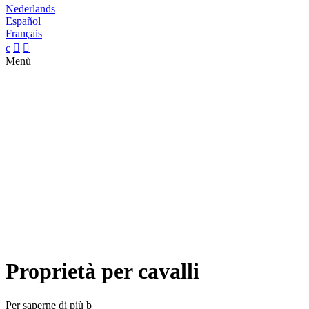
Nederlands
Español
Français
c


Menù
Proprietà per cavalli
Per saperne di più
b