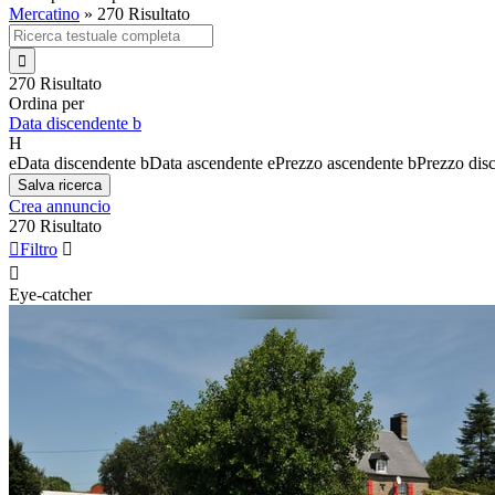
Mercatino
»
270 Risultato

270 Risultato
Ordina per
Data discendente
b
H
e
Data discendente
b
Data ascendente
e
Prezzo ascendente
b
Prezzo dis
Salva ricerca
Crea annuncio
270 Risultato

Filtro


Eye-catcher