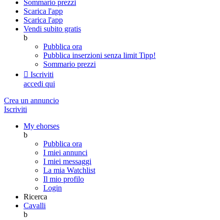
Sommario prezzi
Scarica l'app
Scarica l'app
Vendi subito gratis
b
Pubblica ora
Pubblica inserzioni senza limit
Tipp!
Sommario prezzi

Iscriviti
accedi qui
Crea un annuncio
Iscriviti
My ehorses
b
Pubblica ora
I miei annunci
I miei messaggi
La mia Watchlist
Il mio profilo
Login
Ricerca
Cavalli
b