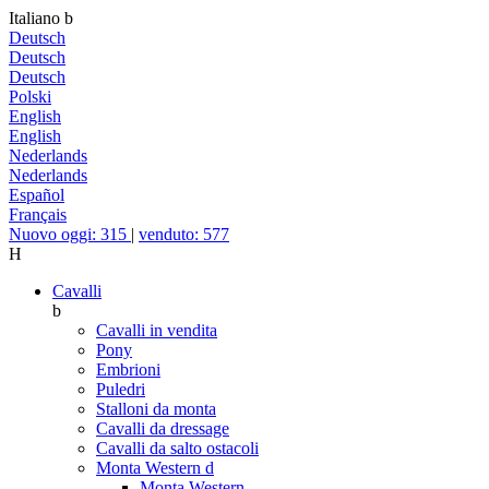
Italiano
b
Deutsch
Deutsch
Deutsch
Polski
English
English
Nederlands
Nederlands
Español
Français
Nuovo oggi: 315
|
venduto: 577
H
Cavalli
b
Cavalli in vendita
Pony
Embrioni
Puledri
Stalloni da monta
Cavalli da dressage
Cavalli da salto ostacoli
Monta Western
d
Monta Western