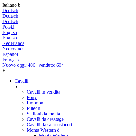
Italiano
b
Deutsch
Deutsch
Deutsch
Polski
English
English
Nederlands
Nederlands
Español
Français
Nuovo oggi: 406
|
venduto: 604
H
Cavalli
b
Cavalli in vendita
Pony
Embrioni
Puledri
Stalloni da monta
Cavalli da dressage
Cavalli da salto ostacoli
Monta Western
d
Monta Western