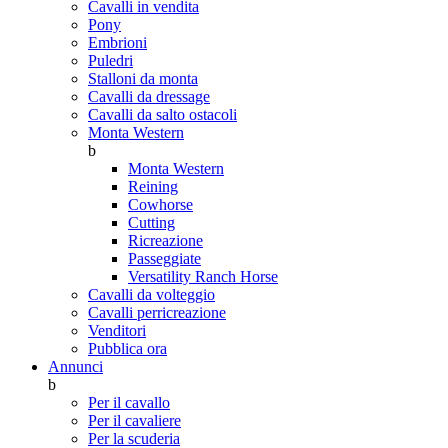
Cavalli in vendita
Pony
Embrioni
Puledri
Stalloni da monta
Cavalli da dressage
Cavalli da salto ostacoli
Monta Western
b
Monta Western
Reining
Cowhorse
Cutting
Ricreazione
Passeggiate
Versatility Ranch Horse
Cavalli da volteggio
Cavalli perricreazione
Venditori
Pubblica ora
Annunci
b
Per il cavallo
Per il cavaliere
Per la scuderia