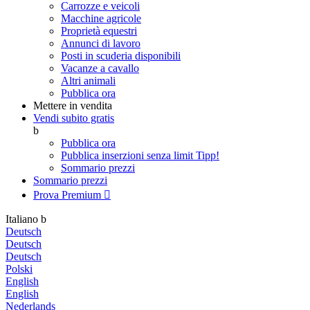
Carrozze e veicoli
Macchine agricole
Proprietà equestri
Annunci di lavoro
Posti in scuderia disponibili
Vacanze a cavallo
Altri animali
Pubblica ora
Mettere in vendita
Vendi subito gratis
b
Pubblica ora
Pubblica inserzioni senza limit
Tipp!
Sommario prezzi
Sommario prezzi
Prova Premium

Italiano
b
Deutsch
Deutsch
Deutsch
Polski
English
English
Nederlands