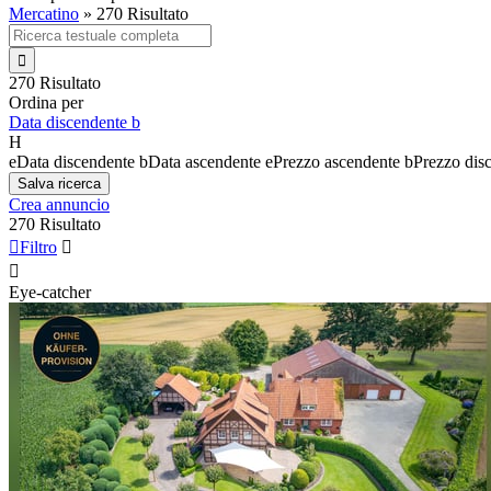
Mercatino
»
270 Risultato

270 Risultato
Ordina per
Data discendente
b
H
e
Data discendente
b
Data ascendente
e
Prezzo ascendente
b
Prezzo dis
Salva ricerca
Crea annuncio
270 Risultato

Filtro


Eye-catcher