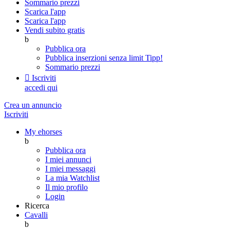
Sommario prezzi
Scarica l'app
Scarica l'app
Vendi subito gratis
b
Pubblica ora
Pubblica inserzioni senza limit
Tipp!
Sommario prezzi

Iscriviti
accedi qui
Crea un annuncio
Iscriviti
My ehorses
b
Pubblica ora
I miei annunci
I miei messaggi
La mia Watchlist
Il mio profilo
Login
Ricerca
Cavalli
b