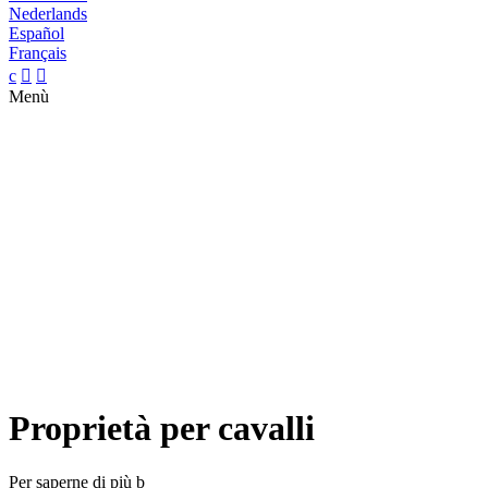
Nederlands
Español
Français
c


Menù
Proprietà per cavalli
Per saperne di più
b