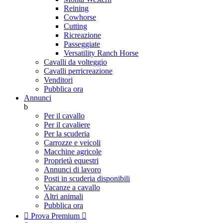
Reining
Cowhorse
Cutting
Ricreazione
Passeggiate
Versatility Ranch Horse
Cavalli da volteggio
Cavalli perricreazione
Venditori
Pubblica ora
Annunci
b
Per il cavallo
Per il cavaliere
Per la scuderia
Carrozze e veicoli
Macchine agricole
Proprietà equestri
Annunci di lavoro
Posti in scuderia disponibili
Vacanze a cavallo
Altri animali
Pubblica ora

Prova Premium
