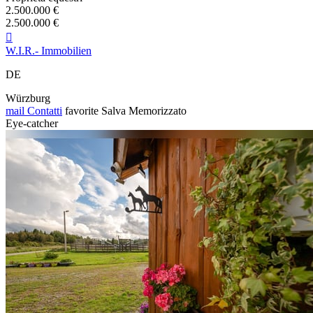
2.500.000 €
2.500.000 €

W.I.R.- Immobilien
DE
Würzburg
mail
Contatti
favorite
Salva
Memorizzato
Eye-catcher