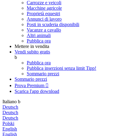
Carrozze e veicoli
Macchine agricole
Proprietà equestri
Annunci di lavoro
Posti in scuderia disponibili
Vacanze a cavallo
Altri animali
Pubblica ora
Mettere in vendita
Vendi subito gratis
b
Pubblica ora
Pubblica inserzioni senza limit
Tipp!
Sommario prezzi
Sommario prezzi
Prova Premium

Scarica l'app
download
Italiano
b
Deutsch
Deutsch
Deutsch
Polski
English
English