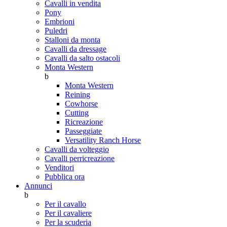
Cavalli in vendita
Pony
Embrioni
Puledri
Stalloni da monta
Cavalli da dressage
Cavalli da salto ostacoli
Monta Western
b
Monta Western
Reining
Cowhorse
Cutting
Ricreazione
Passeggiate
Versatility Ranch Horse
Cavalli da volteggio
Cavalli perricreazione
Venditori
Pubblica ora
Annunci
b
Per il cavallo
Per il cavaliere
Per la scuderia