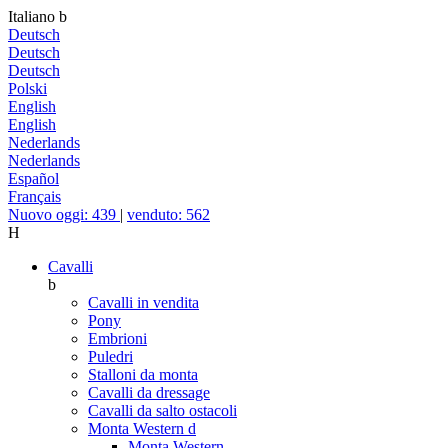
Italiano
b
Deutsch
Deutsch
Deutsch
Polski
English
English
Nederlands
Nederlands
Español
Français
Nuovo oggi: 439
|
venduto: 562
H
Cavalli
b
Cavalli in vendita
Pony
Embrioni
Puledri
Stalloni da monta
Cavalli da dressage
Cavalli da salto ostacoli
Monta Western
d
Monta Western