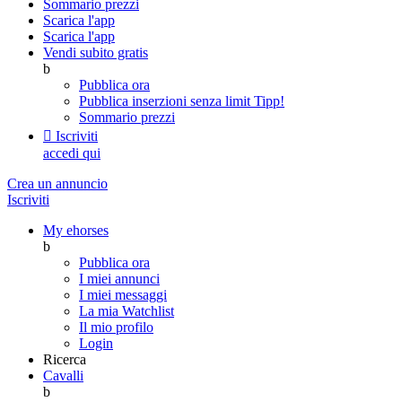
Sommario prezzi
Scarica l'app
Scarica l'app
Vendi subito gratis
b
Pubblica ora
Pubblica inserzioni senza limit
Tipp!
Sommario prezzi

Iscriviti
accedi qui
Crea un annuncio
Iscriviti
My ehorses
b
Pubblica ora
I miei annunci
I miei messaggi
La mia Watchlist
Il mio profilo
Login
Ricerca
Cavalli
b