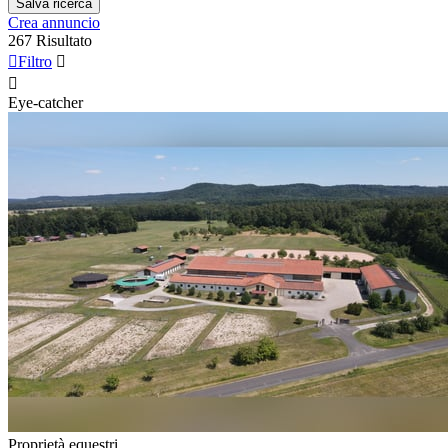
Salva ricerca
Crea annuncio
267 Risultato

Filtro


Eye-catcher
Proprietà equestri