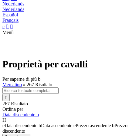
Nederlands
Nederlands
Español
Français
c


Menù
Proprietà per cavalli
Per saperne di più
b
Mercatino
»
267 Risultato

267 Risultato
Ordina per
Data discendente
b
H
e
Data discendente
b
Data ascendente
e
Prezzo ascendente
b
Prezzo
discendente