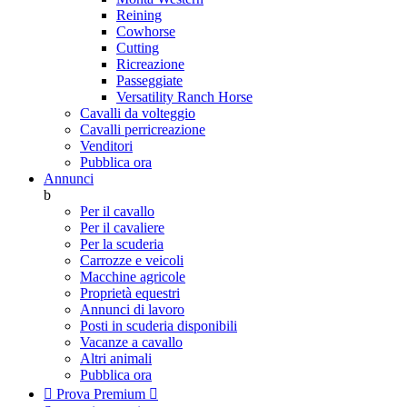
Reining
Cowhorse
Cutting
Ricreazione
Passeggiate
Versatility Ranch Horse
Cavalli da volteggio
Cavalli perricreazione
Venditori
Pubblica ora
Annunci
b
Per il cavallo
Per il cavaliere
Per la scuderia
Carrozze e veicoli
Macchine agricole
Proprietà equestri
Annunci di lavoro
Posti in scuderia disponibili
Vacanze a cavallo
Altri animali
Pubblica ora

Prova Premium
