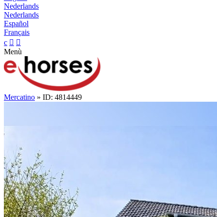
Nederlands
Nederlands
Español
Français
c


Menù
Mercatino
» ID: 4814449