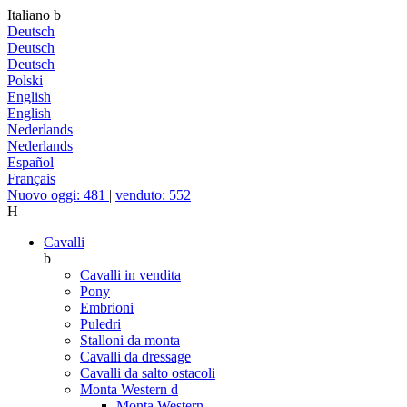
Italiano
b
Deutsch
Deutsch
Deutsch
Polski
English
English
Nederlands
Nederlands
Español
Français
Nuovo oggi: 481
|
venduto: 552
H
Cavalli
b
Cavalli in vendita
Pony
Embrioni
Puledri
Stalloni da monta
Cavalli da dressage
Cavalli da salto ostacoli
Monta Western
d
Monta Western