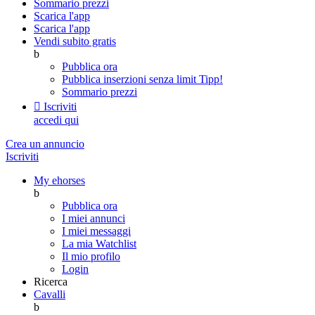
Sommario prezzi
Scarica l'app
Scarica l'app
Vendi subito gratis
b
Pubblica ora
Pubblica inserzioni senza limit
Tipp!
Sommario prezzi

Iscriviti
accedi qui
Crea un annuncio
Iscriviti
My ehorses
b
Pubblica ora
I miei annunci
I miei messaggi
La mia Watchlist
Il mio profilo
Login
Ricerca
Cavalli
b