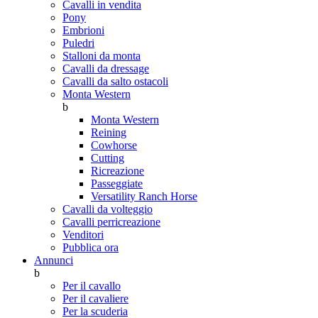
Cavalli in vendita
Pony
Embrioni
Puledri
Stalloni da monta
Cavalli da dressage
Cavalli da salto ostacoli
Monta Western
b
Monta Western
Reining
Cowhorse
Cutting
Ricreazione
Passeggiate
Versatility Ranch Horse
Cavalli da volteggio
Cavalli perricreazione
Venditori
Pubblica ora
Annunci
b
Per il cavallo
Per il cavaliere
Per la scuderia