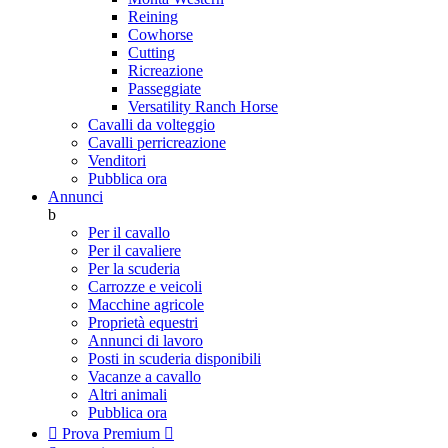
Reining
Cowhorse
Cutting
Ricreazione
Passeggiate
Versatility Ranch Horse
Cavalli da volteggio
Cavalli perricreazione
Venditori
Pubblica ora
Annunci
b
Per il cavallo
Per il cavaliere
Per la scuderia
Carrozze e veicoli
Macchine agricole
Proprietà equestri
Annunci di lavoro
Posti in scuderia disponibili
Vacanze a cavallo
Altri animali
Pubblica ora

Prova Premium
