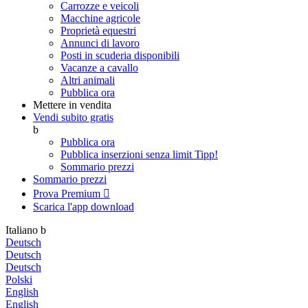
Carrozze e veicoli
Macchine agricole
Proprietà equestri
Annunci di lavoro
Posti in scuderia disponibili
Vacanze a cavallo
Altri animali
Pubblica ora
Mettere in vendita
Vendi subito gratis
b
Pubblica ora
Pubblica inserzioni senza limit
Tipp!
Sommario prezzi
Sommario prezzi
Prova Premium

Scarica l'app
download
Italiano
b
Deutsch
Deutsch
Deutsch
Polski
English
English