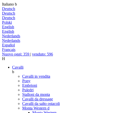
Italiano
b
Deutsch
Deutsch
Deutsch
Polski
English
English
Nederlands
Nederlands
Español
Français
Nuovo oggi: 359
|
venduto: 596
H
Cavalli
b
Cavalli in vendita
Pony
Embrioni
Puledri
Stalloni da monta
Cavalli da dressage
Cavalli da salto ostacoli
Monta Western
d
Monta Western