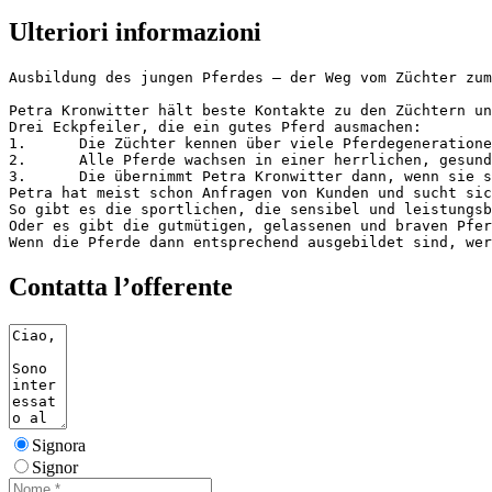
Ulteriori informazioni
Ausbildung des jungen Pferdes – der Weg vom Züchter zum V
Petra Kronwitter hält beste Kontakte zu den Züchtern un
Drei Eckpfeiler, die ein gutes Pferd ausmachen:

1.	Die Züchter kennen über viele Pferdegenerationen die Blutlinien ihrer Pferde und damit verbunden die Eigenschaften, die vererbt werden.

2.	Alle Pferde wachsen in einer herrlichen, gesunden Landschaft in einer Herde mit den verschiedenen Altersgruppen auf und erhalten dadurch eine natürliche Sozialisierung.  Sie bekommen viel Muskulatur und gute Lungen, wenn sie lernen, sich auf den hügeligen Weiden trittsicher zu bewegen. Wenn sie dann 3-jährig sind, fehlt den jungen Pferden allerdings eine fundierte, korrekte Ausbildung zu verlässlichen Reitpferden. 

3.	Die übernimmt Petra Kronwitter dann, wenn sie sich vom freundlichen und positiven Charakter der Pferde überzeugt hat. Sie wählt einige aus und holt sie zu sich in ihren Stall in Mainbernheim, wo sie in den nächsten Monaten ausgebildet werden.

Petra hat meist schon Anfragen von Kunden und sucht sic
So gibt es die sportlichen, die sensibel und leistungsb
Oder es gibt die gutmütigen, gelassenen und braven Pfer
Wenn die Pferde dann entsprechend ausgebildet sind, wer
Contatta l’offerente
Signora
Signor