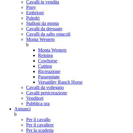
Cavalli in vendita
Pony
Embrioni
Puledri
Stalloni da monta
Cavalli da dressage
Cavalli da salto ostacoli
Monta Western
b
Monta Western
Reining
Cowhorse
Cutting
Ricreazione
Passeggiate
Versatility Ranch Horse
Cavalli da volteggio
Cavalli perricreazione
Venditori
Pubblica ora
Annunci
b
Per il cavallo
Per il cavaliere
Per la scuderia