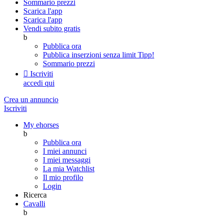
Sommario prezzi
Scarica l'app
Scarica l'app
Vendi subito gratis
b
Pubblica ora
Pubblica inserzioni senza limit
Tipp!
Sommario prezzi

Iscriviti
accedi qui
Crea un annuncio
Iscriviti
My ehorses
b
Pubblica ora
I miei annunci
I miei messaggi
La mia Watchlist
Il mio profilo
Login
Ricerca
Cavalli
b