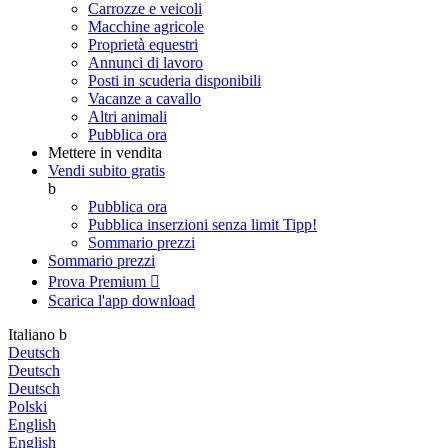
Carrozze e veicoli
Macchine agricole
Proprietà equestri
Annunci di lavoro
Posti in scuderia disponibili
Vacanze a cavallo
Altri animali
Pubblica ora
Mettere in vendita
Vendi subito gratis
b
Pubblica ora
Pubblica inserzioni senza limit
Tipp!
Sommario prezzi
Sommario prezzi
Prova Premium

Scarica l'app
download
Italiano
b
Deutsch
Deutsch
Deutsch
Polski
English
English