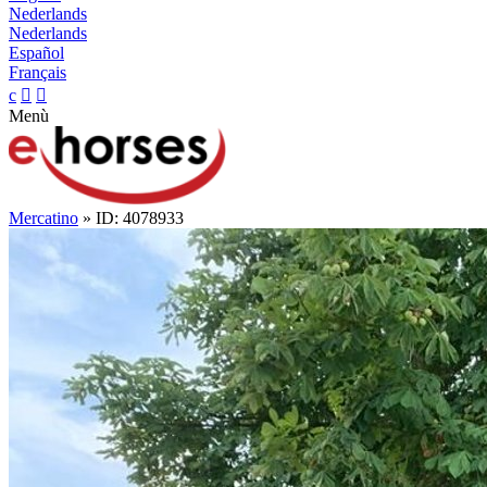
Nederlands
Nederlands
Español
Français
c


Menù
Mercatino
» ID: 4078933