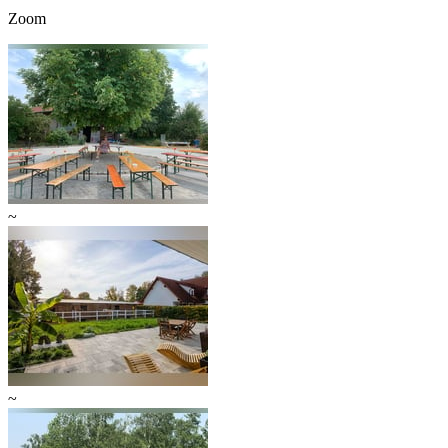
Zoom
~
~