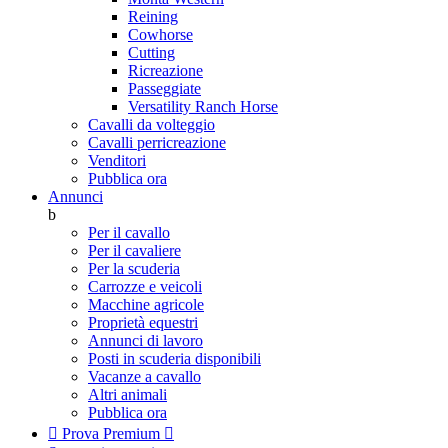
Reining
Cowhorse
Cutting
Ricreazione
Passeggiate
Versatility Ranch Horse
Cavalli da volteggio
Cavalli perricreazione
Venditori
Pubblica ora
Annunci
b
Per il cavallo
Per il cavaliere
Per la scuderia
Carrozze e veicoli
Macchine agricole
Proprietà equestri
Annunci di lavoro
Posti in scuderia disponibili
Vacanze a cavallo
Altri animali
Pubblica ora

Prova Premium
