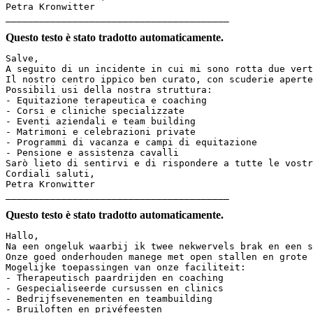
Petra Kronwitter

________________________________________
Questo testo è stato tradotto automaticamente.
Salve,

A seguito di un incidente in cui mi sono rotta due vert
Il nostro centro ippico ben curato, con scuderie aperte
Possibili usi della nostra struttura:

- Equitazione terapeutica e coaching

- Corsi e cliniche specializzate

- Eventi aziendali e team building

- Matrimoni e celebrazioni private

- Programmi di vacanza e campi di equitazione

- Pensione e assistenza cavalli

Sarò lieto di sentirvi e di rispondere a tutte le vostre
Cordiali saluti,

Petra Kronwitter

________________________________________
Questo testo è stato tradotto automaticamente.
Hallo,

Na een ongeluk waarbij ik twee nekwervels brak en een s
Onze goed onderhouden manege met open stallen en grote 
Mogelijke toepassingen van onze faciliteit:

- Therapeutisch paardrijden en coaching

- Gespecialiseerde cursussen en clinics

- Bedrijfsevenementen en teambuilding

- Bruiloften en privéfeesten
