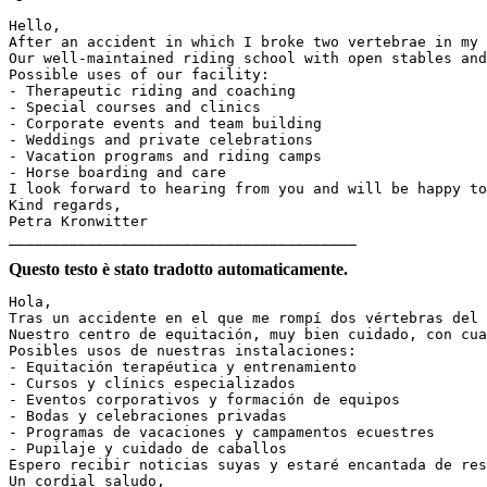
Hello,

After an accident in which I broke two vertebrae in my 
Our well-maintained riding school with open stables and
Possible uses of our facility:

- Therapeutic riding and coaching

- Special courses and clinics

- Corporate events and team building

- Weddings and private celebrations

- Vacation programs and riding camps

- Horse boarding and care

I look forward to hearing from you and will be happy to 
Kind regards,

Petra Kronwitter

________________________________________
Questo testo è stato tradotto automaticamente.
Hola,

Tras un accidente en el que me rompí dos vértebras del 
Nuestro centro de equitación, muy bien cuidado, con cua
Posibles usos de nuestras instalaciones:

- Equitación terapéutica y entrenamiento

- Cursos y clínics especializados

- Eventos corporativos y formación de equipos

- Bodas y celebraciones privadas

- Programas de vacaciones y campamentos ecuestres

- Pupilaje y cuidado de caballos

Espero recibir noticias suyas y estaré encantada de resp
Un cordial saludo,
