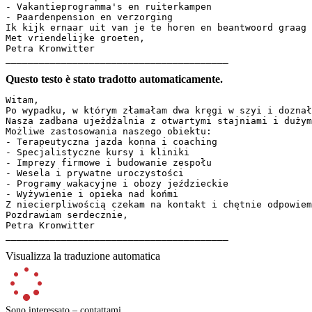
- Vakantieprogramma's en ruiterkampen

- Paardenpension en verzorging

Ik kijk ernaar uit van je te horen en beantwoord graag a
Met vriendelijke groeten,

Petra Kronwitter

________________________________________
Questo testo è stato tradotto automaticamente.
Witam,

Po wypadku, w którym złamałam dwa kręgi w szyi i doznał
Nasza zadbana ujeżdżalnia z otwartymi stajniami i dużym
Możliwe zastosowania naszego obiektu:

- Terapeutyczna jazda konna i coaching

- Specjalistyczne kursy i kliniki

- Imprezy firmowe i budowanie zespołu

- Wesela i prywatne uroczystości

- Programy wakacyjne i obozy jeździeckie

- Wyżywienie i opieka nad końmi

Z niecierpliwością czekam na kontakt i chętnie odpowiem 
Pozdrawiam serdecznie,

Petra Kronwitter

________________________________________
Visualizza la traduzione automatica
Sono interessato – contattami