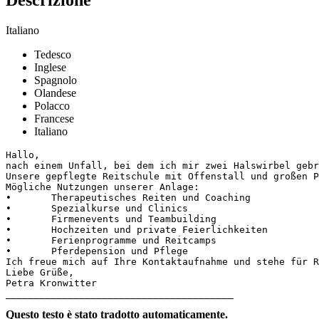
Italiano
Tedesco
Inglese
Spagnolo
Olandese
Polacco
Francese
Italiano
Hallo,

nach einem Unfall, bei dem ich mir zwei Halswirbel gebr
Unsere gepflegte Reitschule mit Offenstall und großen P
Mögliche Nutzungen unserer Anlage:

•	Therapeutisches Reiten und Coaching

•	Spezialkurse und Clinics

•	Firmenevents und Teambuilding

•	Hochzeiten und private Feierlichkeiten

•	Ferienprogramme und Reitcamps

•	Pferdepension und Pflege

Ich freue mich auf Ihre Kontaktaufnahme und stehe für Rü
Liebe Grüße,

Petra Kronwitter

________________________________________
Questo testo è stato tradotto automaticamente.