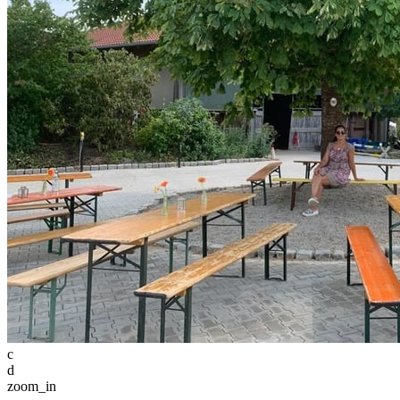
c
d
zoom_in