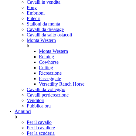
Cavalli in vendita
Pony
Embrioni
Puledri
Stalloni da monta
Cavalli da dressage
Cavalli da salto ostacoli
Monta Western
b
Monta Western
Reining
Cowhorse
Cutting
Ricreazione
Passeggiate
Versatility Ranch Horse
Cavalli da volteggio
Cavalli perricreazione
Venditori
Pubblica ora
Annunci
b
Per il cavallo
Per il cavaliere
Per la scuderia