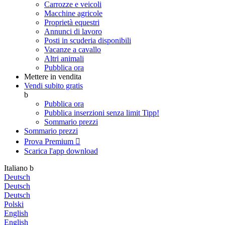
Carrozze e veicoli
Macchine agricole
Proprietà equestri
Annunci di lavoro
Posti in scuderia disponibili
Vacanze a cavallo
Altri animali
Pubblica ora
Mettere in vendita
Vendi subito gratis
b
Pubblica ora
Pubblica inserzioni senza limit
Tipp!
Sommario prezzi
Sommario prezzi
Prova Premium

Scarica l'app
download
Italiano
b
Deutsch
Deutsch
Deutsch
Polski
English
English