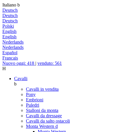
Italiano
b
Deutsch
Deutsch
Deutsch
Polski
English
English
Nederlands
Nederlands
Español
Français
Nuovo oggi: 418
|
venduto: 561
H
Cavalli
b
Cavalli in vendita
Pony
Embrioni
Puledri
Stalloni da monta
Cavalli da dressage
Cavalli da salto ostacoli
Monta Western
d
Monta Western