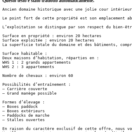
Questo testo è stato tradotto automaticamente.
Ancien domaine historique avec une jolie cour intérieur
Le point fort de cette propriété est son emplacement abs
L’exploitation se distingue par son respect du bien-êtr
Surface en propriété : environ 20 hectares  

Surface exploitée : environ 20 hectares  

La superficie totale du domaine et des bâtiments, compre
Surface habitable :  

Deux maisons d’habitation, réparties en :  

WHS 1 : 2 grands appartements  

WHS 2 : 3 appartements

Nombre de chevaux : environ 60

Possibilités d’entraînement :  

– Carrière couverte  

– Grand manège possible

Formes d’élevage :  

– Boxes paddock  

– Boxes extérieurs  

– Paddocks de marche  

– Stalles ouvertes

En raison du caractère exclusif de cette offre, nous vo