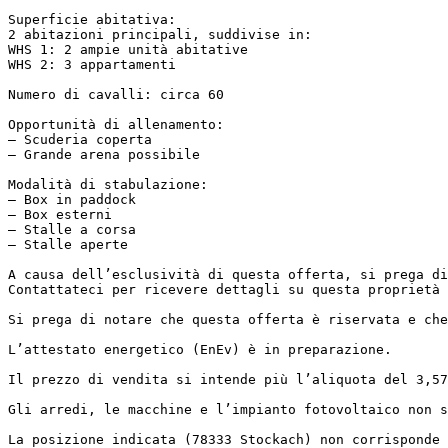
Superficie abitativa:  

2 abitazioni principali, suddivise in:  

WHS 1: 2 ampie unità abitative  

WHS 2: 3 appartamenti

Numero di cavalli: circa 60

Opportunità di allenamento:  

– Scuderia coperta  

– Grande arena possibile

Modalità di stabulazione:  

– Box in paddock  

– Box esterni  

– Stalle a corsa  

– Stalle aperte

A causa dell’esclusività di questa offerta, si prega di
Contattateci per ricevere dettagli su questa proprietà 
Si prega di notare che questa offerta è riservata e che
L’attestato energetico (EnEv) è in preparazione.

Il prezzo di vendita si intende più l’aliquota del 3,57
Gli arredi, le macchine e l’impianto fotovoltaico non s
La posizione indicata (78333 Stockach) non corrisponde 