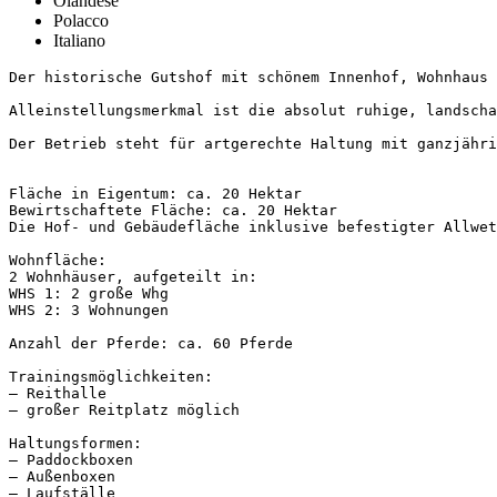
Olandese
Polacco
Italiano
Der historische Gutshof mit schönem Innenhof, Wohnhaus 
Alleinstellungsmerkmal ist die absolut ruhige, landschaf
Der Betrieb steht für artgerechte Haltung mit ganzjährig
Fläche in Eigentum: ca. 20 Hektar

Bewirtschaftete Fläche: ca. 20 Hektar

Die Hof- und Gebäudefläche inklusive befestigter Allwett
Wohnfläche:

2 Wohnhäuser, aufgeteilt in:

WHS 1: 2 große Whg

WHS 2: 3 Wohnungen

Anzahl der Pferde: ca. 60 Pferde

Trainingsmöglichkeiten:

– Reithalle

– großer Reitplatz möglich

Haltungsformen:

– Paddockboxen

– Außenboxen

– Laufställe
