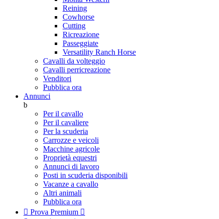
Reining
Cowhorse
Cutting
Ricreazione
Passeggiate
Versatility Ranch Horse
Cavalli da volteggio
Cavalli perricreazione
Venditori
Pubblica ora
Annunci
b
Per il cavallo
Per il cavaliere
Per la scuderia
Carrozze e veicoli
Macchine agricole
Proprietà equestri
Annunci di lavoro
Posti in scuderia disponibili
Vacanze a cavallo
Altri animali
Pubblica ora

Prova Premium
