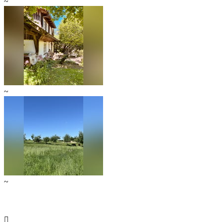
~
~
~
