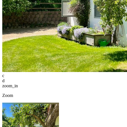
c
d
zoom_in
Zoom