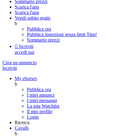
Sommario prezzi
Scarica l'app
Scarica l'app
Vendi subito gratis
b
Pubblica ora
Pubblica inserzioni senza limit
Tipp!
Sommario prezzi

Iscriviti
accedi qui
Crea un annuncio
Iscriviti
My ehorses
b
Pubblica ora
I miei annunci
I miei messaggi
La mia Watchlist
Il mio profilo
Login
Ricerca
Cavalli
b