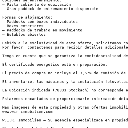
Opciones de entrenamiento:  

– Pista cubierta de equitación  

– Gran paddock de entrenamiento disponible

Formas de alojamiento:  

– Paddocks con boxes individuales  

– Boxes exteriores  

– Paddocks de trabajo en movimiento  

– Establos abiertos

Debido a la exclusividad de esta oferta, solicitamos co
Por favor, contáctenos para recibir detalles adicionale
Tenga en cuenta que se garantiza la confidencialidad de
El certificado energético está en preparación.

El precio de compra no incluye el 3,57% de comisión de ag
El inventario, las máquinas y la instalación fotovoltaic
La ubicación indicada (78333 Stockach) no corresponde ex
Estaremos encantados de proporcionarle información deta
Más imágenes de esta propiedad y otras ofertas inmobilia
www.wir-immobilien.com

W.I.R. Immobilien – Su agencia especializada en propied