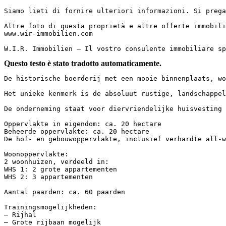
Siamo lieti di fornire ulteriori informazioni. Si prega
Altre foto di questa proprietà e altre offerte immobili
www.wir-immobilien.com

W.I.R. Immobilien – Il vostro consulente immobiliare sp
Questo testo è stato tradotto automaticamente.
De historische boerderij met een mooie binnenplaats, wo
Het unieke kenmerk is de absoluut rustige, landschappeli
De onderneming staat voor diervriendelijke huisvesting m
Oppervlakte in eigendom: ca. 20 hectare

Beheerde oppervlakte: ca. 20 hectare

De hof- en gebouwoppervlakte, inclusief verhardte all-we
Woonoppervlakte:

2 woonhuizen, verdeeld in:

WHS 1: 2 grote appartementen

WHS 2: 3 appartementen

Aantal paarden: ca. 60 paarden

Trainingsmogelijkheden:

– Rijhal

– Grote rijbaan mogelijk
