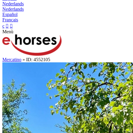
Nederlands
Nederlands
Español
Français
c


Menù
Mercatino
» ID: 4552105